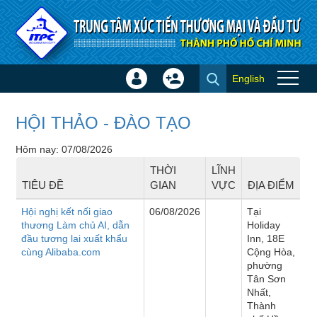
Truy cập nội dung luôn
English
Đăng
Tạo
Sự kiện
nhập
tài
×
khoản
HỘI THẢO - ĐÀO TẠO
Hôm nay: 07/08/2026
THỜI
LĨNH
TIÊU ĐỀ
GIAN
VỰC
ĐỊA ĐIỂM
Hội nghị kết nối giao
06/08/2026
Tại
thương Làm chủ AI, dẫn
Holiday
đầu tương lai xuất khẩu
Inn, 18E
cùng Alibaba.com
Cộng Hòa,
phường
Tân Sơn
Nhất,
Thành