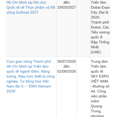
Hồ Chí Minh tại Hội chợ
đến
Triển lãm
Quốc tế về Thực phẩm và Đồ
19/03/2027
Dubai Expo
uống Gulfood 2027
City, Đại lộ
2020,
Thành phố
Dubai, Các
Tiểu vương
quốc Ả
Rập Thống
Nhất
(UAE).
Cụm gian hàng Thành phố
30/07/2026
Trung tâm
Hồ Chí Minh tại Triển lãm
đến
Triển lãm
quốc tế ngành Điện, Năng
01/08/2026
quốc tế
lượng, Máy móc thiết bị công
SKY EXPO
nghiệp, Tự động hóa Việt
VIỆT NAM
Nam lần 5 – "EMA Vietnam
–Đường số
2026"
44, Công
viên phần
mềm
Quang
Trung,
phường