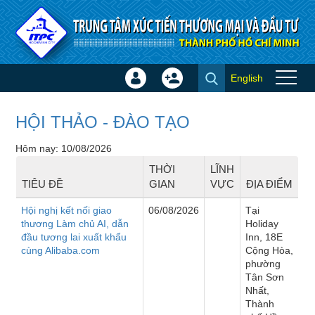
Truy cập nội dung luôn
English
Đăng
Tạo
Sự kiện
nhập
tài
×
khoản
HỘI THẢO - ĐÀO TẠO
Hôm nay: 10/08/2026
THỜI
LĨNH
TIÊU ĐỀ
GIAN
VỰC
ĐỊA ĐIỂM
Hội nghị kết nối giao
06/08/2026
Tại
thương Làm chủ AI, dẫn
Holiday
đầu tương lai xuất khẩu
Inn, 18E
cùng Alibaba.com
Cộng Hòa,
phường
Tân Sơn
Nhất,
Thành