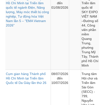
Hồ Chí Minh tại Triển lãm
đến
Triển lãm
quốc tế ngành Điện, Năng
01/08/2026
quốc tế
lượng, Máy móc thiết bị công
SKY EXPO
nghiệp, Tự động hóa Việt
VIỆT NAM
Nam lần 5 – "EMA Vietnam
–Đường số
2026"
44, Công
viên phần
mềm
Quang
Trung,
phường
Trung Mỹ
Tây, Thành
phố Hồ Chí
Minh
Cụm gian hàng Thành phố
08/07/2026
Trung tâm
Hồ Chí Minh tại Triển lãm
đến
Hội chợ và
Quốc tế Da Giày lần thứ 26
10/07/2026
Triển lãm
Sài Gòn
(SECC) -
799,
Nguyễn
Văn Linh,