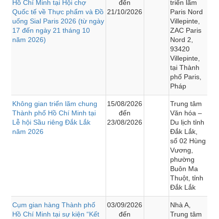
Hồ Chí Minh tại Hội chợ
đến
triển lãm
Quốc tế về Thực phẩm và Đồ
21/10/2026
Paris Nord
uống Sial Paris 2026 (từ ngày
Villepinte,
17 đến ngày 21 tháng 10
ZAC Paris
năm 2026)
Nord 2,
93420
Villepinte,
tại Thành
phố Paris,
Pháp
Không gian triển lãm chung
15/08/2026
Trung tâm
Thành phố Hồ Chí Minh tại
đến
Văn hóa –
Lễ hội Sầu riêng Đắk Lắk
23/08/2026
Du lịch tỉnh
năm 2026
Đắk Lắk,
số 02 Hùng
Vương,
phường
Buôn Ma
Thuột, tỉnh
Đắk Lắk
Cụm gian hàng Thành phố
03/09/2026
Nhà A,
Hồ Chí Minh tại sự kiện “Kết
đến
Trung tâm