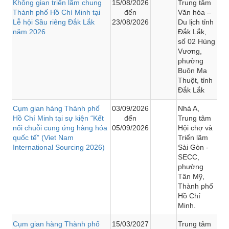
Không gian triển lãm chung
15/08/2026
Trung tâm
Thành phố Hồ Chí Minh tại
đến
Văn hóa –
Lễ hội Sầu riêng Đắk Lắk
23/08/2026
Du lịch tỉnh
năm 2026
Đắk Lắk,
số 02 Hùng
Vương,
phường
Buôn Ma
Thuột, tỉnh
Đắk Lắk
Cụm gian hàng Thành phố
03/09/2026
Nhà A,
Hồ Chí Minh tại sự kiện “Kết
đến
Trung tâm
nối chuỗi cung ứng hàng hóa
05/09/2026
Hội chợ và
quốc tế” (Viet Nam
Triển lãm
International Sourcing 2026)
Sài Gòn -
SECC,
phường
Tân Mỹ,
Thành phố
Hồ Chí
Minh.
Cụm gian hàng Thành phố
15/03/2027
Trung tâm