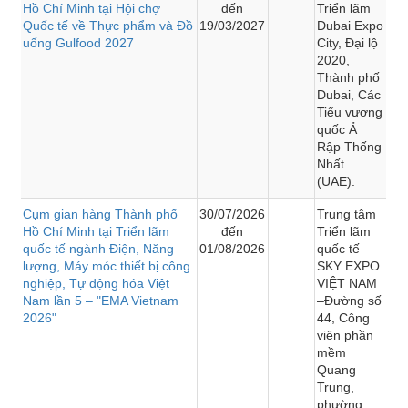
Hồ Chí Minh tại Hội chợ
đến
Triển lãm
Quốc tế về Thực phẩm và Đồ
19/03/2027
Dubai Expo
uống Gulfood 2027
City, Đại lộ
2020,
Thành phố
Dubai, Các
Tiểu vương
quốc Ả
Rập Thống
Nhất
(UAE).
Cụm gian hàng Thành phố
30/07/2026
Trung tâm
Hồ Chí Minh tại Triển lãm
đến
Triển lãm
quốc tế ngành Điện, Năng
01/08/2026
quốc tế
lượng, Máy móc thiết bị công
SKY EXPO
nghiệp, Tự động hóa Việt
VIỆT NAM
Nam lần 5 – "EMA Vietnam
–Đường số
2026"
44, Công
viên phần
mềm
Quang
Trung,
phường