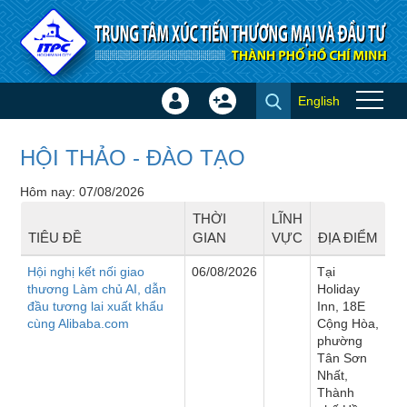
Truy cập nội dung luôn
English
Đăng
Tạo
Sự kiện
nhập
tài
×
khoản
HỘI THẢO - ĐÀO TẠO
Hôm nay: 07/08/2026
THỜI
LĨNH
TIÊU ĐỀ
GIAN
VỰC
ĐỊA ĐIỂM
Hội nghị kết nối giao
06/08/2026
Tại
thương Làm chủ AI, dẫn
Holiday
đầu tương lai xuất khẩu
Inn, 18E
cùng Alibaba.com
Cộng Hòa,
phường
Tân Sơn
Nhất,
Thành