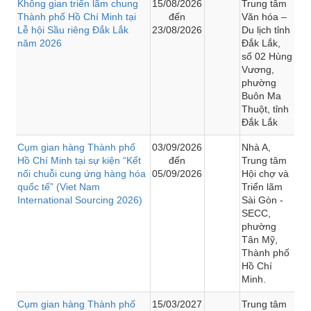
Không gian triển lãm chung
15/08/2026
Trung tâm
Thành phố Hồ Chí Minh tại
đến
Văn hóa –
Lễ hội Sầu riêng Đắk Lắk
23/08/2026
Du lịch tỉnh
năm 2026
Đắk Lắk,
số 02 Hùng
Vương,
phường
Buôn Ma
Thuột, tỉnh
Đắk Lắk
Cụm gian hàng Thành phố
03/09/2026
Nhà A,
Hồ Chí Minh tại sự kiện “Kết
đến
Trung tâm
nối chuỗi cung ứng hàng hóa
05/09/2026
Hội chợ và
quốc tế” (Viet Nam
Triển lãm
International Sourcing 2026)
Sài Gòn -
SECC,
phường
Tân Mỹ,
Thành phố
Hồ Chí
Minh.
Cụm gian hàng Thành phố
15/03/2027
Trung tâm