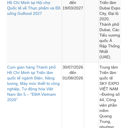
Hồ Chí Minh tại Hội chợ
đến
Triển lãm
Quốc tế về Thực phẩm và Đồ
19/03/2027
Dubai Expo
uống Gulfood 2027
City, Đại lộ
2020,
Thành phố
Dubai, Các
Tiểu vương
quốc Ả
Rập Thống
Nhất
(UAE).
Cụm gian hàng Thành phố
30/07/2026
Trung tâm
Hồ Chí Minh tại Triển lãm
đến
Triển lãm
quốc tế ngành Điện, Năng
01/08/2026
quốc tế
lượng, Máy móc thiết bị công
SKY EXPO
nghiệp, Tự động hóa Việt
VIỆT NAM
Nam lần 5 – "EMA Vietnam
–Đường số
2026"
44, Công
viên phần
mềm
Quang
Trung,
phường