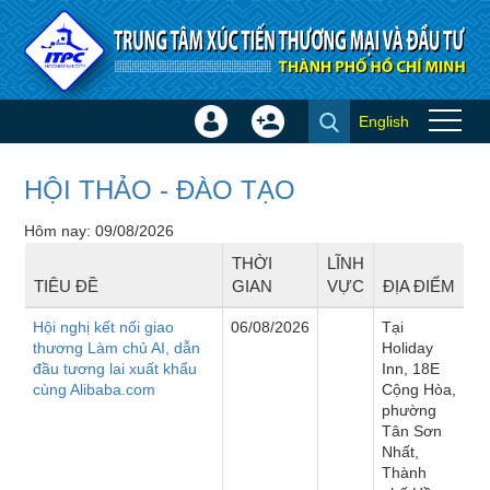
Truy cập nội dung luôn
English
Đăng
Tạo
Sự kiện
nhập
tài
×
khoản
HỘI THẢO - ĐÀO TẠO
Hôm nay: 09/08/2026
THỜI
LĨNH
TIÊU ĐỀ
GIAN
VỰC
ĐỊA ĐIỂM
Hội nghị kết nối giao
06/08/2026
Tại
thương Làm chủ AI, dẫn
Holiday
đầu tương lai xuất khẩu
Inn, 18E
cùng Alibaba.com
Cộng Hòa,
phường
Tân Sơn
Nhất,
Thành