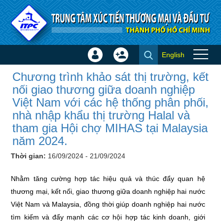
Truy cập nội dung luôn
English
Đăng
Tạo
Chương trình khảo sát thị
nhập
tài
Chương trình khảo sát thị trường, kết
trường, kết nối giao thương
×
khoản
nối giao thương giữa doanh nghiệp
giữa doanh nghiệp Việt Nam
Việt Nam với các hệ thống phân phối,
với các hệ thống phân phối,
nhà nhập khẩu thị trường Halal và
nhà nhập khẩu thị trường Halal
tham gia Hội chợ MIHAS tại Malaysia
năm 2024.
và tham gia Hội chợ MIHAS tại
Thời gian:
16/09/2024 - 21/09/2024
Malaysia năm 2024. - Hội chợ -
Triển lãm
Nhằm tăng cường hợp tác hiệu quả và thúc đẩy quan hệ
thương mại, kết nối, giao thương giữa doanh nghiệp hai nước
Việt Nam và Malaysia, đồng thời giúp doanh nghiệp hai nước
tìm kiếm và đẩy mạnh các cơ hội hợp tác kinh doanh, giới