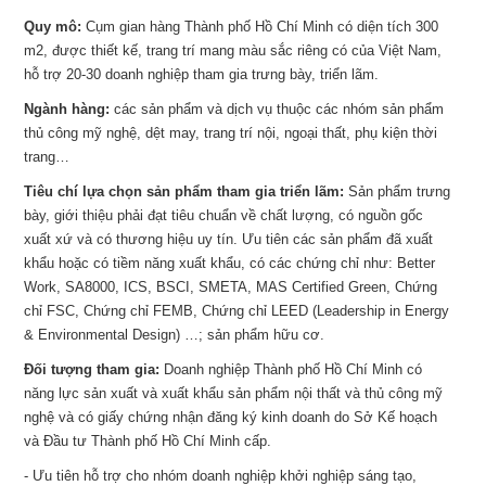
Quy mô:
Cụm gian hàng Thành phố Hồ Chí Minh có diện tích 300
m2, được thiết kế, trang trí mang màu sắc riêng có của Việt Nam,
hỗ trợ 20-30 doanh nghiệp tham gia trưng bày, triển lãm.
Ngành hàng:
các sản phẩm và dịch vụ thuộc các nhóm sản phẩm
thủ công mỹ nghệ, dệt may, trang trí nội, ngoại thất, phụ kiện thời
trang…
Tiêu chí lựa chọn sản phẩm tham gia triển lãm:
Sản phẩm trưng
bày, giới thiệu phải đạt tiêu chuẩn về chất lượng, có nguồn gốc
xuất xứ và có thương hiệu uy tín. Ưu tiên các sản phẩm đã xuất
khẩu hoặc có tiềm năng xuất khẩu, có các chứng chỉ như: Better
Work, SA8000, ICS, BSCI, SMETA, MAS Certified Green, Chứng
chỉ FSC, Chứng chỉ FEMB, Chứng chỉ LEED (Leadership in Energy
& Environmental Design) …; sản phẩm hữu cơ.
Đối tượng tham gia:
Doanh nghiệp Thành phố Hồ Chí Minh có
năng lực sản xuất và xuất khẩu sản phẩm nội thất và thủ công mỹ
nghệ và có giấy chứng nhận đăng ký kinh doanh do Sở Kế hoạch
và Đầu tư Thành phố Hồ Chí Minh cấp.
- Ưu tiên hỗ trợ cho nhóm doanh nghiệp khởi nghiệp sáng tạo,