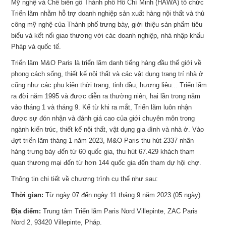
Mỹ nghệ và Chế biến gỗ Thành phố Hồ Chí Minh (HAWA) tổ chức
Triển lãm nhằm hỗ trợ doanh nghiệp sản xuất hàng nội thất và thủ
công mỹ nghệ của Thành phố trưng bày, giới thiệu sản phẩm tiêu
biểu và kết nối giao thương với các doanh nghiệp, nhà nhập khẩu
Pháp và quốc tế.
Triển lãm M&O Paris là triển lãm danh tiếng hàng đầu thế giới về
phong cách sống, thiết kế nội thất và các vật dụng trang trí nhà ở
cũng như các phụ kiện thời trang, tinh dầu, hương liệu... Triển lãm
ra đời năm 1995 và được diễn ra thường niên, hai lần trong năm
vào tháng 1 và tháng 9. Kể từ khi ra mắt, Triển lãm luôn nhận
được sự đón nhận và đánh giá cao của giới chuyên môn trong
ngành kiến trúc, thiết kế nội thất, vật dụng gia đình và nhà ở. Vào
đợt triển lãm tháng 1 năm 2023, M&O Paris thu hút 2337 nhãn
hàng trưng bày đến từ 60 quốc gia, thu hút 67.429 khách tham
quan thương mại đến từ hơn 144 quốc gia đến tham dự hội chợ.
Thông tin chi tiết về chương trình cụ thể như sau:
Thời gian:
Từ ngày 07 đến ngày 11 tháng 9 năm 2023 (05 ngày).
Địa điểm:
Trung tâm Triển lãm Paris Nord Villepinte, ZAC Paris
Nord 2, 93420 Villepinte, Pháp.