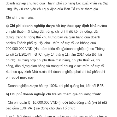
doanh nghiệp chủ lực của Thành phố có năng lực xuất khẩu và đáp
ứng đầy đủ các yêu cầu quy định của Ban Tổ chức tham gia.
Chi phí tham gia:
a) Chi phí doanh nghiệp được hỗ trợ theo quy định Nhà nước:
chi phí thuê mặt bằng đất trống; chi phí thiết kế, thi công, dàn
dựng, trang trí tổng thể khu trưng bày và gian hàng của doanh
nghiệp Thành phố tại Hội chợ. Mức hỗ trợ tối đa không quá
200.000.000 VNĐ (Hai trăm triệu đồng)/doanh nghiệp (theo Thông
tư số 171/2014/TT-BTC ngày 14 tháng 11 năm 2014 của Bộ Tài
chính). Trường hợp chi phí thuê mặt bằng, chi phí thiết kế, thi
công, dàn dựng gian hàng và trang trí chung vượt mức hỗ trợ tối
đa theo quy định Nhà nước thì doanh nghiệp phải chi trả phần chi
phí vượt mức này.
- Doanh nghiệp được hỗ trợ 100% chi phí quảng bá, kết nối B2B
b) Chi phí doanh nghiệp chi trả khi tham gia chương trình:
- Chi phí quản lý: 10.000.000 VNĐ (mười triệu đồng chẵn)/vị trí (đã
bao gồm 10% VAT) sẽ đóng cho Ban Tổ chức
Lưu ý:
Mỗi doanh nghiệp tham gia chương trình được hỗ trợ trưng