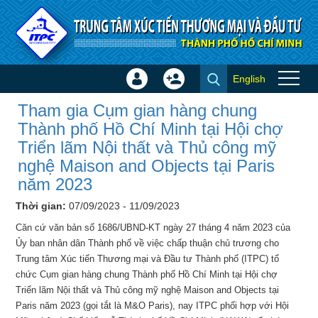
Truy cập nội dung luôn
English
Đăng
Tạo
Tham gia Cụm gian hàng
nhập
tài
Tham gia Cụm gian hàng chung
chung Thành phố Hồ Chí Minh
×
khoản
Thành phố Hồ Chí Minh tại Hội chợ
tại Hội chợ Triển lãm Nội thất
Triển lãm Nội thất và Thủ công mỹ
và Thủ công mỹ nghệ Maison
nghệ Maison and Objects tại Paris
and Objects tại Paris năm 2023
năm 2023
- Hội chợ - Triển lãm
Thời gian:
07/09/2023 - 11/09/2023
Căn cứ văn bản số 1686/UBND-KT ngày 27 tháng 4 năm 2023 của
Ủy ban nhân dân Thành phố về việc chấp thuận chủ trương cho
Trung tâm Xúc tiến Thương mại và Đầu tư Thành phố (ITPC) tổ
chức Cụm gian hàng chung Thành phố Hồ Chí Minh tại Hội chợ
Triển lãm Nội thất và Thủ công mỹ nghệ Maison and Objects tại
Paris năm 2023 (gọi tắt là M&O Paris), nay ITPC phối hợp với Hội