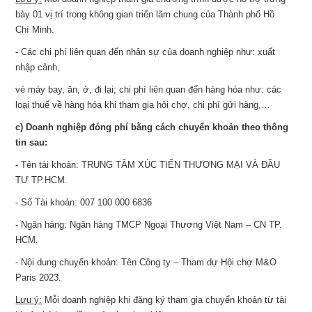
bày 01 vị trí trong không gian triển lãm chung của Thành phố Hồ
Chí Minh.
- Các chi phí liên quan đến nhân sự của doanh nghiệp như: xuất
nhập cảnh,
vé máy bay, ăn, ở, đi lại; chi phí liên quan đến hàng hóa như: các
loại thuế về hàng hóa khi tham gia hội chợ, chi phí gửi hàng,…
c) Doanh nghiệp đóng phí bằng cách chuyển khoản theo thông
tin sau:
- Tên tài khoản: TRUNG TÂM XÚC TIẾN THƯƠNG MẠI VÀ ĐẦU
TƯ TP.HCM.
- Số Tài khoản: 007 100 000 6836
- Ngân hàng: Ngân hàng TMCP Ngoại Thương Việt Nam – CN TP.
HCM.
- Nội dung chuyển khoản: Tên Công ty – Tham dự Hội chợ M&O
Paris 2023.
Lưu ý:
Mỗi doanh nghiệp khi đăng ký tham gia chuyển khoản từ tài