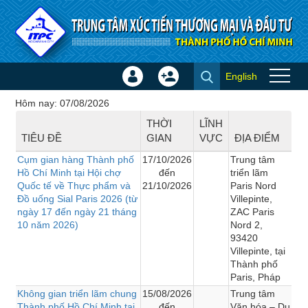
Truy cập nội dung luôn
English
Đăng
Tạo
Hội chợ - Triển lãm
nhập
tài
Hôm nay: 07/08/2026
×
khoản
THỜI
LĨNH
TIÊU ĐỀ
GIAN
VỰC
ĐỊA ĐIỂM
Cụm gian hàng Thành phố
17/10/2026
Trung tâm
Hồ Chí Minh tại Hội chợ
đến
triển lãm
Quốc tế về Thực phẩm và
21/10/2026
Paris Nord
Đồ uống Sial Paris 2026 (từ
Villepinte,
ngày 17 đến ngày 21 tháng
ZAC Paris
10 năm 2026)
Nord 2,
93420
Villepinte, tại
Thành phố
Paris, Pháp
Không gian triển lãm chung
15/08/2026
Trung tâm
Thành phố Hồ Chí Minh tại
đến
Văn hóa – Du