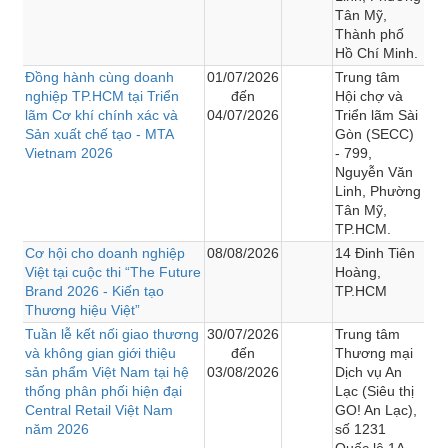
Tân Mỹ,
Thành phố
Hồ Chí Minh.
Đồng hành cùng doanh
01/07/2026
Trung tâm
nghiệp TP.HCM tại Triển
đến
Hội chợ và
lãm Cơ khí chính xác và
04/07/2026
Triển lãm Sài
Sản xuất chế tạo - MTA
Gòn (SECC)
Vietnam 2026
- 799,
Nguyễn Văn
Linh, Phường
Tân Mỹ,
TP.HCM.
Cơ hội cho doanh nghiệp
08/08/2026
14 Đinh Tiên
Việt tại cuộc thi “The Future
Hoàng,
Brand 2026 - Kiến tạo
TP.HCM
Thương hiệu Việt”
Tuần lễ kết nối giao thương
30/07/2026
Trung tâm
và không gian giới thiệu
đến
Thương mại
sản phẩm Việt Nam tại hệ
03/08/2026
Dịch vụ An
thống phân phối hiện đại
Lạc (Siêu thị
Central Retail Việt Nam
GO! An Lạc),
năm 2026
số 1231
Quốc lộ 1A,