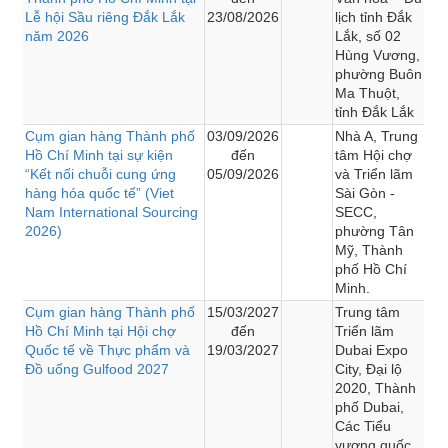
Lễ hội Sầu riêng Đắk Lắk
23/08/2026
lịch tỉnh Đắk
năm 2026
Lắk, số 02
Hùng Vương,
phường Buôn
Ma Thuột,
tỉnh Đắk Lắk
Cụm gian hàng Thành phố
03/09/2026
Nhà A, Trung
Hồ Chí Minh tại sự kiện
đến
tâm Hội chợ
“Kết nối chuỗi cung ứng
05/09/2026
và Triển lãm
hàng hóa quốc tế” (Viet
Sài Gòn -
Nam International Sourcing
SECC,
2026)
phường Tân
Mỹ, Thành
phố Hồ Chí
Minh.
Cụm gian hàng Thành phố
15/03/2027
Trung tâm
Hồ Chí Minh tại Hội chợ
đến
Triển lãm
Quốc tế về Thực phẩm và
19/03/2027
Dubai Expo
Đồ uống Gulfood 2027
City, Đại lộ
2020, Thành
phố Dubai,
Các Tiểu
vương quốc