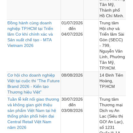
Tân Mỹ,
Thành phố
Hồ Chí Minh.
Đồng hành cùng doanh
01/07/2026
Trung tâm
nghiệp TP.HCM tại Triển
đến
Hội chợ và
lãm Cơ khí chính xác và
04/07/2026
Triển lãm Sài
Sản xuất chế tạo - MTA
Gòn (SECC)
Vietnam 2026
- 799,
Nguyễn Văn
Linh, Phường
Tân Mỹ,
TP.HCM.
Cơ hội cho doanh nghiệp
08/08/2026
14 Đinh Tiên
Việt tại cuộc thi “The Future
Hoàng,
Brand 2026 - Kiến tạo
TP.HCM
Thương hiệu Việt”
Tuần lễ kết nối giao thương
30/07/2026
Trung tâm
và không gian giới thiệu
đến
Thương mại
sản phẩm Việt Nam tại hệ
03/08/2026
Dịch vụ An
thống phân phối hiện đại
Lạc (Siêu thị
Central Retail Việt Nam
GO! An Lạc),
năm 2026
số 1231
Quốc lộ 1A,