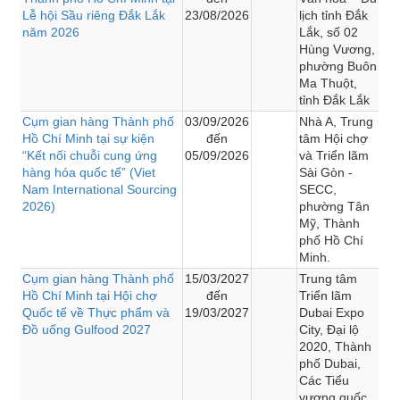
Lễ hội Sầu riêng Đắk Lắk
23/08/2026
lịch tỉnh Đắk
năm 2026
Lắk, số 02
Hùng Vương,
phường Buôn
Ma Thuột,
tỉnh Đắk Lắk
Cụm gian hàng Thành phố
03/09/2026
Nhà A, Trung
Hồ Chí Minh tại sự kiện
đến
tâm Hội chợ
“Kết nối chuỗi cung ứng
05/09/2026
và Triển lãm
hàng hóa quốc tế” (Viet
Sài Gòn -
Nam International Sourcing
SECC,
2026)
phường Tân
Mỹ, Thành
phố Hồ Chí
Minh.
Cụm gian hàng Thành phố
15/03/2027
Trung tâm
Hồ Chí Minh tại Hội chợ
đến
Triển lãm
Quốc tế về Thực phẩm và
19/03/2027
Dubai Expo
Đồ uống Gulfood 2027
City, Đại lộ
2020, Thành
phố Dubai,
Các Tiểu
vương quốc