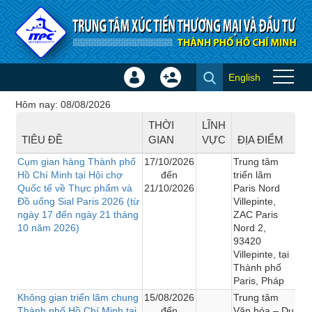
Truy cập nội dung luôn
English
Đăng
Tạo
Hội chợ - Triển lãm
nhập
tài
Hôm nay: 08/08/2026
×
khoản
THỜI
LĨNH
TIÊU ĐỀ
GIAN
VỰC
ĐỊA ĐIỂM
Cụm gian hàng Thành phố
17/10/2026
Trung tâm
Hồ Chí Minh tại Hội chợ
đến
triển lãm
Quốc tế về Thực phẩm và
21/10/2026
Paris Nord
Đồ uống Sial Paris 2026 (từ
Villepinte,
ngày 17 đến ngày 21 tháng
ZAC Paris
10 năm 2026)
Nord 2,
93420
Villepinte, tại
Thành phố
Paris, Pháp
Không gian triển lãm chung
15/08/2026
Trung tâm
Thành phố Hồ Chí Minh tại
đến
Văn hóa – Du