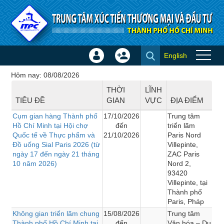
Truy cập nội dung luôn
English
Đăng
Tạo
Hội chợ - Triển lãm
nhập
tài
Hôm nay: 08/08/2026
×
khoản
THỜI
LĨNH
TIÊU ĐỀ
GIAN
VỰC
ĐỊA ĐIỂM
Cụm gian hàng Thành phố
17/10/2026
Trung tâm
Hồ Chí Minh tại Hội chợ
đến
triển lãm
Quốc tế về Thực phẩm và
21/10/2026
Paris Nord
Đồ uống Sial Paris 2026 (từ
Villepinte,
ngày 17 đến ngày 21 tháng
ZAC Paris
10 năm 2026)
Nord 2,
93420
Villepinte, tại
Thành phố
Paris, Pháp
Không gian triển lãm chung
15/08/2026
Trung tâm
Thành phố Hồ Chí Minh tại
đến
Văn hóa – Du