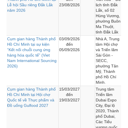
Lễ hội Sầu riêng Đắk Lắk
23/08/2026
lịch tỉnh Đắk
năm 2026
Lắk, số 02
Hùng Vương,
phường Buôn
Ma Thuột,
tỉnh Đắk Lắk
Cụm gian hàng Thành phố
03/09/2026
Nhà A, Trung
Hồ Chí Minh tại sự kiện
đến
tâm Hội chợ
“Kết nối chuỗi cung ứng
05/09/2026
và Triển lãm
hàng hóa quốc tế” (Viet
Sài Gòn -
Nam International Sourcing
SECC,
2026)
phường Tân
Mỹ, Thành
phố Hồ Chí
Minh.
Cụm gian hàng Thành phố
15/03/2027
Trung tâm
Hồ Chí Minh tại Hội chợ
đến
Triển lãm
Quốc tế về Thực phẩm và
19/03/2027
Dubai Expo
Đồ uống Gulfood 2027
City, Đại lộ
2020, Thành
phố Dubai,
Các Tiểu
vương quốc