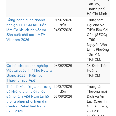
Tân Mỹ,
Thành phố
Hồ Chí Minh.
Đồng hành cùng doanh
01/07/2026
Trung tâm
nghiệp TP.HCM tại Triển
đến
Hội chợ và
lãm Cơ khí chính xác và
04/07/2026
Triển lãm Sài
Sản xuất chế tạo - MTA
Gòn (SECC)
Vietnam 2026
- 799,
Nguyễn Văn
Linh, Phường
Tân Mỹ,
TP.HCM.
Cơ hội cho doanh nghiệp
08/08/2026
14 Đinh Tiên
Việt tại cuộc thi “The Future
Hoàng,
Brand 2026 - Kiến tạo
TP.HCM
Thương hiệu Việt”
Tuần lễ kết nối giao thương
30/07/2026
Trung tâm
và không gian giới thiệu
đến
Thương mại
sản phẩm Việt Nam tại hệ
03/08/2026
Dịch vụ An
thống phân phối hiện đại
Lạc (Siêu thị
Central Retail Việt Nam
GO! An Lạc),
năm 2026
số 1231
Quốc lộ 1A,