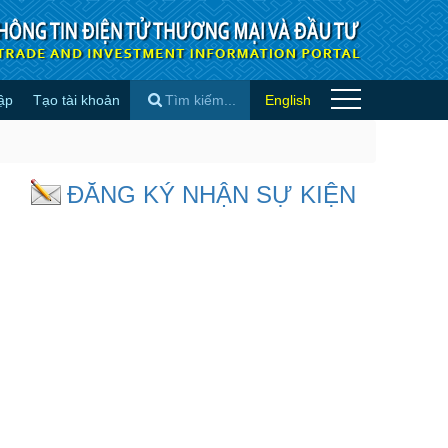
ập
Tạo tài khoản
English
×
ĐĂNG KÝ NHẬN SỰ KIỆN