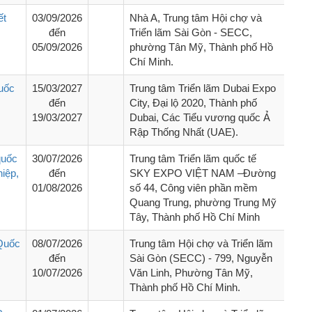
ết
03/09/2026
Nhà A, Trung tâm Hội chợ và
đến
Triển lãm Sài Gòn - SECC,
05/09/2026
phường Tân Mỹ, Thành phố Hồ
Chí Minh.
uốc
15/03/2027
Trung tâm Triển lãm Dubai Expo
đến
City, Đại lộ 2020, Thành phố
19/03/2027
Dubai, Các Tiểu vương quốc Ả
Rập Thống Nhất (UAE).
quốc
30/07/2026
Trung tâm Triển lãm quốc tế
iệp,
đến
SKY EXPO VIỆT NAM –Đường
01/08/2026
số 44, Công viên phần mềm
Quang Trung, phường Trung Mỹ
Tây, Thành phố Hồ Chí Minh
 Quốc
08/07/2026
Trung tâm Hội chợ và Triển lãm
đến
Sài Gòn (SECC) - 799, Nguyễn
10/07/2026
Văn Linh, Phường Tân Mỹ,
Thành phố Hồ Chí Minh.