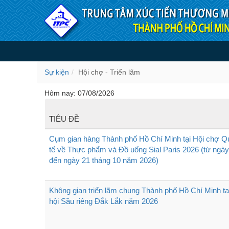
Truy cập nội dung luôn
Hội chợ - Triển lãm
Sự kiện
Hội chợ - Triển lãm
Hôm nay: 07/08/2026
TIÊU ĐỀ
Cụm gian hàng Thành phố Hồ Chí Minh tại Hội chợ Q
tế về Thực phẩm và Đồ uống Sial Paris 2026 (từ ngày
đến ngày 21 tháng 10 năm 2026)
Không gian triển lãm chung Thành phố Hồ Chí Minh tạ
hội Sầu riêng Đắk Lắk năm 2026