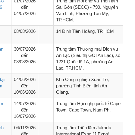
Cơ
01/07/2026
Trung tâm Hội chợ và Triển lãm
26
đến
Sài Gòn (SECC) - 799, Nguyễn
04/07/2026
Văn Linh, Phường Tân Mỹ,
TP.HCM.
08/08/2026
14 Đinh Tiên Hoàng, TP.HCM
ản
30/07/2026
Trung tâm Thương mại Dịch vụ
l
đến
An Lạc (Siêu thị GO! An Lạc), số
03/08/2026
1231 Quốc lộ 1A, phường An
Lạc, TP.HCM.
tại
04/06/2026
Khu Công nghiệp Xuân Tô,
ăm
đến
phường Tịnh Biên, tỉnh An
10/06/2026
Giang.
ãm
14/07/2026
Trung tâm Hội nghị quốc tế Cape
đến
Town, Cape Town, Nam Phi.
16/07/2026
nh
04/11/2026
Trung tâm Triển lãm Jakarta
đến
International Expo (JIExpo)