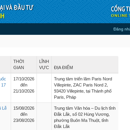
Đăng nh
THỜI
LĨNH
GIAN
VỰC
ĐỊA ĐIỂM
uốc
17/10/2026
Trung tâm triển lãm Paris Nord
 17
đến
Villepinte, ZAC Paris Nord 2,
21/10/2026
93420 Villepinte, tại Thành phố
Paris, Pháp
i Lễ
15/08/2026
Trung tâm Văn hóa – Du lịch tỉnh
đến
Đắk Lắk, số 02 Hùng Vương,
23/08/2026
phường Buôn Ma Thuột, tỉnh
Đắk Lắk