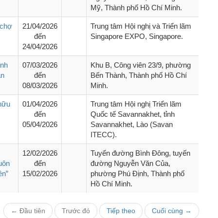
Mỹ, Thành phố Hồ Chí Minh.
 chợ
21/04/2026
Trung tâm Hội nghị và Triển lãm
đến
Singapore EXPO, Singapore.
24/04/2026
ành
07/03/2026
Khu B, Công viên 23/9, phường
ần
đến
Bến Thành, Thành phố Hồ Chí
08/03/2026
Minh.
 hữu
01/04/2026
Trung tâm Hội nghị Triển lãm
đến
Quốc tế Savannakhet, tỉnh
05/04/2026
Savannakhet, Lào (Savan
ITECC).
12/02/2026
Tuyến đường Bình Đông, tuyến
uôn
đến
đường Nguyễn Văn Của,
ền”
15/02/2026
phường Phú Định, Thành phố
Hồ Chí Minh.
← Đầu tiên
Trước đó
Tiếp theo
Cuối cùng →