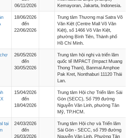
06/11/2026
Kemayoran, Jakarta, Indonesia.
ản
18/06/2026
Trung tâm Thương mại Satra Võ
A
đến
Văn Kiệt (Centre Mall Võ Văn
22/06/2026
Kiệt), số 1466 Võ Văn Kiệt,
phường Bình Tiên, Thành phố
Hồ Chí Minh.
 chợ
26/05/2026
Trung tâm hội nghị và triển lãm
đến
quốc tế IMPACT (Impact Muang
30/05/2026
Thong Thani), Banmai Amphoe
Pak Kret, Nonthaburi 11120 Thái
Lan.
nh
15/04/2026
Trung tâm Hội chợ Triển lãm Sài
EX
đến
Gòn (SECC), Số 799 đường
18/04/2026
Nguyễn Văn Linh, phường Tân
Mỹ, TP.HCM.
l tại
24/03/2026
Trung tâm Hội chợ và Triển lãm
ãm
đến
Sài Gòn - SECC, số 799 đường
26/03/2026
Nguyễn Văn Linh, Phường Tân