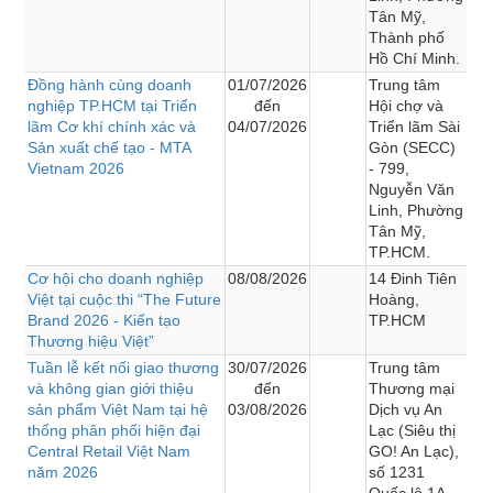
Tân Mỹ,
Thành phố
Hồ Chí Minh.
Đồng hành cùng doanh
01/07/2026
Trung tâm
nghiệp TP.HCM tại Triển
đến
Hội chợ và
lãm Cơ khí chính xác và
04/07/2026
Triển lãm Sài
Sản xuất chế tạo - MTA
Gòn (SECC)
Vietnam 2026
- 799,
Nguyễn Văn
Linh, Phường
Tân Mỹ,
TP.HCM.
Cơ hội cho doanh nghiệp
08/08/2026
14 Đinh Tiên
Việt tại cuộc thi “The Future
Hoàng,
Brand 2026 - Kiến tạo
TP.HCM
Thương hiệu Việt”
Tuần lễ kết nối giao thương
30/07/2026
Trung tâm
và không gian giới thiệu
đến
Thương mại
sản phẩm Việt Nam tại hệ
03/08/2026
Dịch vụ An
thống phân phối hiện đại
Lạc (Siêu thị
Central Retail Việt Nam
GO! An Lạc),
năm 2026
số 1231
Quốc lộ 1A,