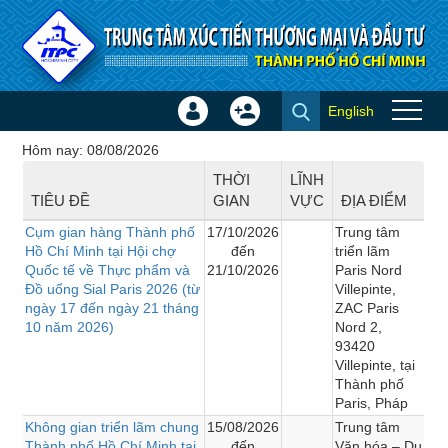
Truy cập nội dung luôn
English
Đăng
Tạo
Hội chợ - Triển lãm
nhập
tài
Hôm nay: 08/08/2026
×
khoản
THỜI
LĨNH
TIÊU ĐỀ
GIAN
VỰC
ĐỊA ĐIỂM
Cụm gian hàng Thành phố
17/10/2026
Trung tâm
Hồ Chí Minh tại Hội chợ
đến
triển lãm
Quốc tế về Thực phẩm và
21/10/2026
Paris Nord
Đồ uống Sial Paris 2026 (từ
Villepinte,
ngày 17 đến ngày 21 tháng
ZAC Paris
10 năm 2026)
Nord 2,
93420
Villepinte, tại
Thành phố
Paris, Pháp
Không gian triển lãm chung
15/08/2026
Trung tâm
Thành phố Hồ Chí Minh tại
đến
Văn hóa – Du