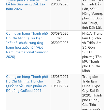
Lễ hội Sầu riêng Đắk Lắk
23/08/2026
lịch tỉnh Đắk
năm 2026
Lắk, số 02
Hùng Vương,
phường Buôn
Ma Thuột,
tỉnh Đắk Lắk
Cụm gian hàng Thành phố
03/09/2026
Nhà A, Trung
Hồ Chí Minh tại sự kiện
đến
tâm Hội chợ
“Kết nối chuỗi cung ứng
05/09/2026
và Triển lãm
hàng hóa quốc tế” (Viet
Sài Gòn -
Nam International Sourcing
SECC,
2026)
phường Tân
Mỹ, Thành
phố Hồ Chí
Minh.
Cụm gian hàng Thành phố
15/03/2027
Trung tâm
Hồ Chí Minh tại Hội chợ
đến
Triển lãm
Quốc tế về Thực phẩm và
19/03/2027
Dubai Expo
Đồ uống Gulfood 2027
City, Đại lộ
2020, Thành
phố Dubai,
Các Tiểu
vương quốc