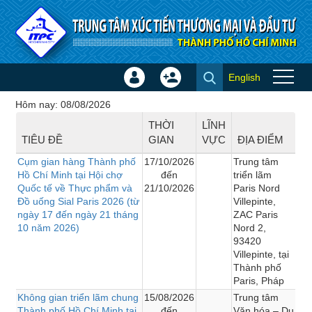
Truy cập nội dung luôn
English
Đăng
Tạo
Hội chợ - Triển lãm
nhập
tài
Hôm nay: 08/08/2026
×
khoản
THỜI
LĨNH
TIÊU ĐỀ
GIAN
VỰC
ĐỊA ĐIỂM
Cụm gian hàng Thành phố
17/10/2026
Trung tâm
Hồ Chí Minh tại Hội chợ
đến
triển lãm
Quốc tế về Thực phẩm và
21/10/2026
Paris Nord
Đồ uống Sial Paris 2026 (từ
Villepinte,
ngày 17 đến ngày 21 tháng
ZAC Paris
10 năm 2026)
Nord 2,
93420
Villepinte, tại
Thành phố
Paris, Pháp
Không gian triển lãm chung
15/08/2026
Trung tâm
Thành phố Hồ Chí Minh tại
đến
Văn hóa – Du