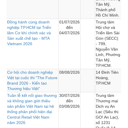
Tân Mỹ,
Thành phố
Hồ Chí Minh.
Đồng hành cùng doanh
01/07/2026
Trung tâm
nghiệp TP.HCM tại Triển
đến
Hội chợ và
lãm Cơ khí chính xác và
04/07/2026
Triển lãm Sài
Sản xuất chế tạo - MTA
Gòn (SECC)
Vietnam 2026
- 799,
Nguyễn Văn
Linh, Phường
Tân Mỹ,
TP.HCM.
Cơ hội cho doanh nghiệp
08/08/2026
14 Đinh Tiên
Việt tại cuộc thi “The Future
Hoàng,
Brand 2026 - Kiến tạo
TP.HCM
Thương hiệu Việt”
Tuần lễ kết nối giao thương
30/07/2026
Trung tâm
và không gian giới thiệu
đến
Thương mại
sản phẩm Việt Nam tại hệ
03/08/2026
Dịch vụ An
thống phân phối hiện đại
Lạc (Siêu thị
Central Retail Việt Nam
GO! An Lạc),
năm 2026
số 1231
Quốc lộ 1A,