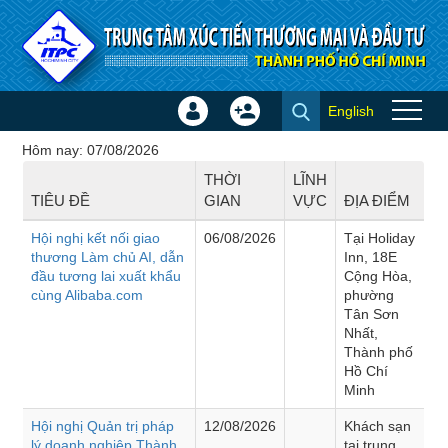
Truy cập nội dung luôn
English
Đăng
Tạo
Hội thảo - Đào tạo
nhập
tài
Hôm nay: 07/08/2026
×
khoản
THỜI
LĨNH
TIÊU ĐỀ
GIAN
VỰC
ĐỊA ĐIỂM
Hội nghị kết nối giao
06/08/2026
Tại Holiday
thương Làm chủ AI, dẫn
Inn, 18E
đầu tương lai xuất khẩu
Cộng Hòa,
cùng Alibaba.com
phường
Tân Sơn
Nhất,
Thành phố
Hồ Chí
Minh
Hội nghị Quản trị pháp
12/08/2026
Khách sạn
lý doanh nghiệp Thành
tại trung