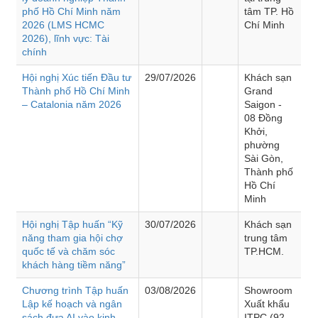
phố Hồ Chí Minh năm
tâm TP. Hồ
2026 (LMS HCMC
Chí Minh
2026), lĩnh vực: Tài
chính
Hội nghị Xúc tiến Đầu tư
29/07/2026
Khách sạn
Thành phố Hồ Chí Minh
Grand
– Catalonia năm 2026
Saigon -
08 Đồng
Khởi,
phường
Sài Gòn,
Thành phố
Hồ Chí
Minh
Hội nghị Tập huấn “Kỹ
30/07/2026
Khách sạn
năng tham gia hội chợ
trung tâm
quốc tế và chăm sóc
TP.HCM.
khách hàng tiềm năng”
Chương trình Tập huấn
03/08/2026
Showroom
Lập kế hoạch và ngân
Xuất khẩu
sách đưa AI vào kinh
ITPC (92 -