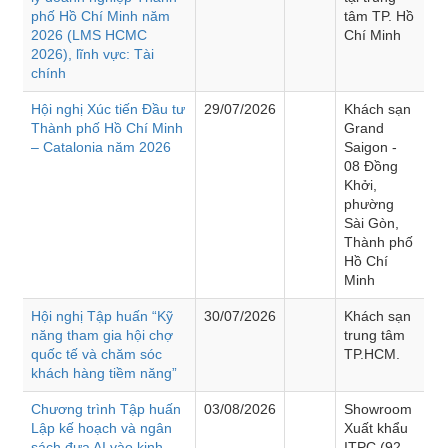
phố Hồ Chí Minh năm
tâm TP. Hồ
2026 (LMS HCMC
Chí Minh
2026), lĩnh vực: Tài
chính
Hội nghị Xúc tiến Đầu tư
29/07/2026
Khách sạn
Thành phố Hồ Chí Minh
Grand
– Catalonia năm 2026
Saigon -
08 Đồng
Khởi,
phường
Sài Gòn,
Thành phố
Hồ Chí
Minh
Hội nghị Tập huấn “Kỹ
30/07/2026
Khách sạn
năng tham gia hội chợ
trung tâm
quốc tế và chăm sóc
TP.HCM.
khách hàng tiềm năng”
Chương trình Tập huấn
03/08/2026
Showroom
Lập kế hoạch và ngân
Xuất khẩu
sách đưa AI vào kinh
ITPC (92 -