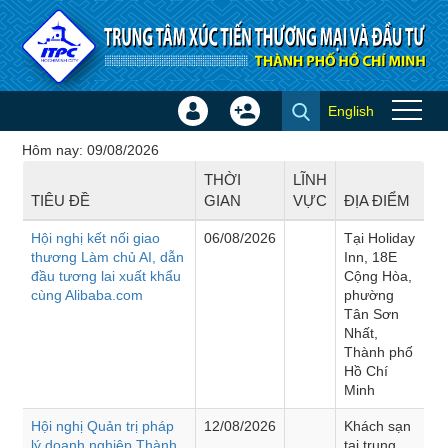
Truy cập nội dung luôn
English
Đăng
Tạo
Hội thảo - Đào tạo
nhập
tài
Hôm nay: 09/08/2026
×
khoản
THỜI
LĨNH
TIÊU ĐỀ
GIAN
VỰC
ĐỊA ĐIỂM
Hội nghị kết nối giao
06/08/2026
Tại Holiday
thương Làm chủ AI, dẫn
Inn, 18E
đầu tương lai xuất khẩu
Cộng Hòa,
cùng Alibaba.com
phường
Tân Sơn
Nhất,
Thành phố
Hồ Chí
Minh
Hội nghị Quản trị pháp
12/08/2026
Khách sạn
lý doanh nghiệp Thành
tại trung