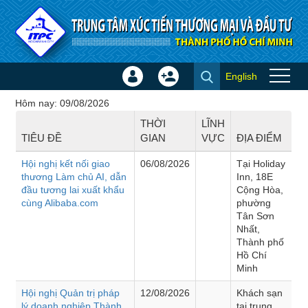
Truy cập nội dung luôn
English
Đăng
Tạo
Hội thảo - Đào tạo
nhập
tài
Hôm nay: 09/08/2026
×
khoản
THỜI
LĨNH
TIÊU ĐỀ
GIAN
VỰC
ĐỊA ĐIỂM
Hội nghị kết nối giao
06/08/2026
Tại Holiday
thương Làm chủ AI, dẫn
Inn, 18E
đầu tương lai xuất khẩu
Cộng Hòa,
cùng Alibaba.com
phường
Tân Sơn
Nhất,
Thành phố
Hồ Chí
Minh
Hội nghị Quản trị pháp
12/08/2026
Khách sạn
lý doanh nghiệp Thành
tại trung