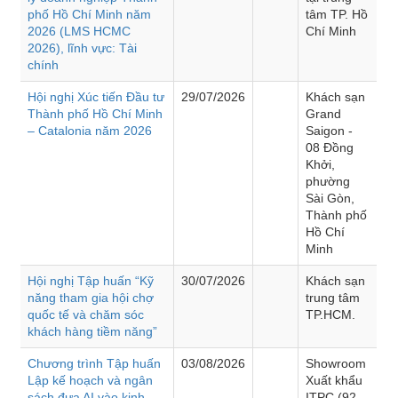
phố Hồ Chí Minh năm
tâm TP. Hồ
2026 (LMS HCMC
Chí Minh
2026), lĩnh vực: Tài
chính
Hội nghị Xúc tiến Đầu tư
29/07/2026
Khách sạn
Thành phố Hồ Chí Minh
Grand
– Catalonia năm 2026
Saigon -
08 Đồng
Khởi,
phường
Sài Gòn,
Thành phố
Hồ Chí
Minh
Hội nghị Tập huấn “Kỹ
30/07/2026
Khách sạn
năng tham gia hội chợ
trung tâm
quốc tế và chăm sóc
TP.HCM.
khách hàng tiềm năng”
Chương trình Tập huấn
03/08/2026
Showroom
Lập kế hoạch và ngân
Xuất khẩu
sách đưa AI vào kinh
ITPC (92 -