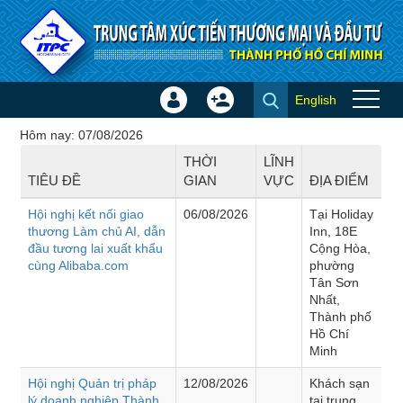
Truy cập nội dung luôn
English
Đăng
Tạo
Hội thảo - Đào tạo
nhập
tài
Hôm nay: 07/08/2026
×
khoản
THỜI
LĨNH
TIÊU ĐỀ
GIAN
VỰC
ĐỊA ĐIỂM
Hội nghị kết nối giao
06/08/2026
Tại Holiday
thương Làm chủ AI, dẫn
Inn, 18E
đầu tương lai xuất khẩu
Cộng Hòa,
cùng Alibaba.com
phường
Tân Sơn
Nhất,
Thành phố
Hồ Chí
Minh
Hội nghị Quản trị pháp
12/08/2026
Khách sạn
lý doanh nghiệp Thành
tại trung