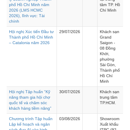
phố Hồ Chí Minh năm
tâm TP. Hồ
2026 (LMS HCMC
Chí Minh
2026), lĩnh vực: Tài
chính
Hội nghị Xúc tiến Đầu tư
29/07/2026
Khách sạn
Thành phố Hồ Chí Minh
Grand
– Catalonia năm 2026
Saigon -
08 Đồng
Khởi,
phường
Sài Gòn,
Thành phố
Hồ Chí
Minh
Hội nghị Tập huấn “Kỹ
30/07/2026
Khách sạn
năng tham gia hội chợ
trung tâm
quốc tế và chăm sóc
TP.HCM.
khách hàng tiềm năng”
Chương trình Tập huấn
03/08/2026
Showroom
Lập kế hoạch và ngân
Xuất khẩu
sách đưa AI vào kinh
ITPC (92 -