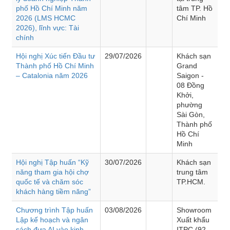
phố Hồ Chí Minh năm
tâm TP. Hồ
2026 (LMS HCMC
Chí Minh
2026), lĩnh vực: Tài
chính
Hội nghị Xúc tiến Đầu tư
29/07/2026
Khách sạn
Thành phố Hồ Chí Minh
Grand
– Catalonia năm 2026
Saigon -
08 Đồng
Khởi,
phường
Sài Gòn,
Thành phố
Hồ Chí
Minh
Hội nghị Tập huấn “Kỹ
30/07/2026
Khách sạn
năng tham gia hội chợ
trung tâm
quốc tế và chăm sóc
TP.HCM.
khách hàng tiềm năng”
Chương trình Tập huấn
03/08/2026
Showroom
Lập kế hoạch và ngân
Xuất khẩu
sách đưa AI vào kinh
ITPC (92 -