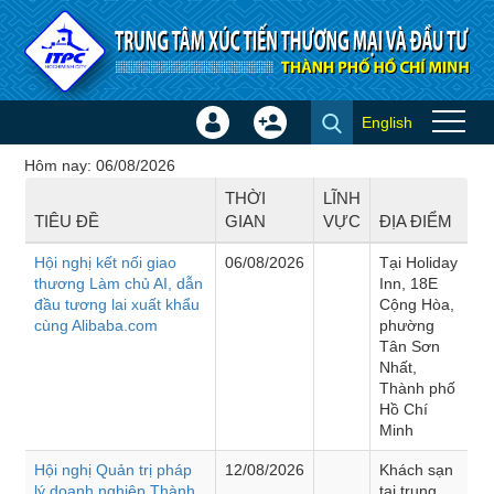
Truy cập nội dung luôn
English
Đăng
Tạo
Hội thảo - Đào tạo
nhập
tài
Hôm nay: 06/08/2026
×
khoản
THỜI
LĨNH
TIÊU ĐỀ
GIAN
VỰC
ĐỊA ĐIỂM
Hội nghị kết nối giao
06/08/2026
Tại Holiday
thương Làm chủ AI, dẫn
Inn, 18E
đầu tương lai xuất khẩu
Cộng Hòa,
cùng Alibaba.com
phường
Tân Sơn
Nhất,
Thành phố
Hồ Chí
Minh
Hội nghị Quản trị pháp
12/08/2026
Khách sạn
lý doanh nghiệp Thành
tại trung