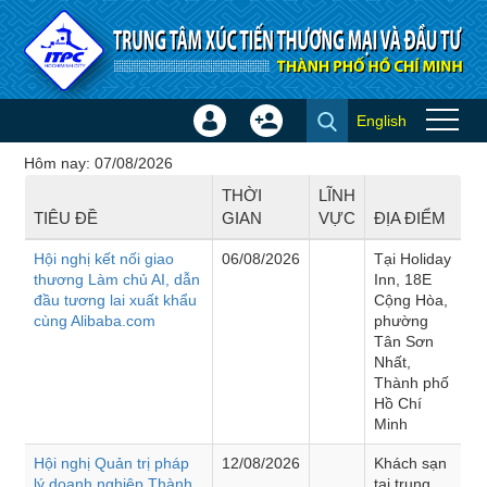
Truy cập nội dung luôn
English
Đăng
Tạo
Hội thảo - Đào tạo
nhập
tài
Hôm nay: 07/08/2026
×
khoản
THỜI
LĨNH
TIÊU ĐỀ
GIAN
VỰC
ĐỊA ĐIỂM
Hội nghị kết nối giao
06/08/2026
Tại Holiday
thương Làm chủ AI, dẫn
Inn, 18E
đầu tương lai xuất khẩu
Cộng Hòa,
cùng Alibaba.com
phường
Tân Sơn
Nhất,
Thành phố
Hồ Chí
Minh
Hội nghị Quản trị pháp
12/08/2026
Khách sạn
lý doanh nghiệp Thành
tại trung