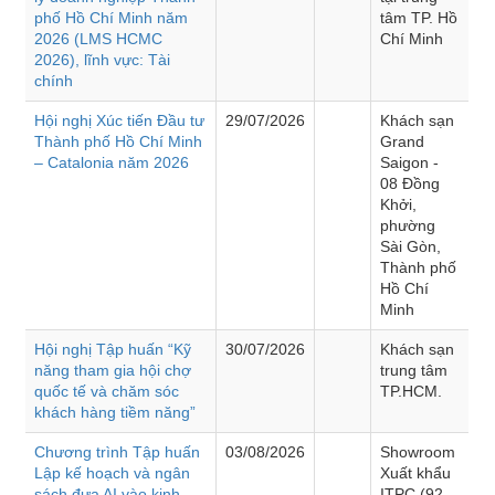
phố Hồ Chí Minh năm
tâm TP. Hồ
2026 (LMS HCMC
Chí Minh
2026), lĩnh vực: Tài
chính
Hội nghị Xúc tiến Đầu tư
29/07/2026
Khách sạn
Thành phố Hồ Chí Minh
Grand
– Catalonia năm 2026
Saigon -
08 Đồng
Khởi,
phường
Sài Gòn,
Thành phố
Hồ Chí
Minh
Hội nghị Tập huấn “Kỹ
30/07/2026
Khách sạn
năng tham gia hội chợ
trung tâm
quốc tế và chăm sóc
TP.HCM.
khách hàng tiềm năng”
Chương trình Tập huấn
03/08/2026
Showroom
Lập kế hoạch và ngân
Xuất khẩu
sách đưa AI vào kinh
ITPC (92 -