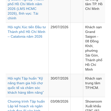
phố Hồ Chí Minh năm
tâm TP. Hồ
2026 (LMS HCMC
Chí Minh
2026), lĩnh vực: Tài
chính
Hội nghị Xúc tiến Đầu tư
29/07/2026
Khách sạn
Thành phố Hồ Chí Minh
Grand
– Catalonia năm 2026
Saigon -
08 Đồng
Khởi,
phường
Sài Gòn,
Thành phố
Hồ Chí
Minh
Hội nghị Tập huấn “Kỹ
30/07/2026
Khách sạn
năng tham gia hội chợ
trung tâm
quốc tế và chăm sóc
TP.HCM.
khách hàng tiềm năng”
Chương trình Tập huấn
03/08/2026
Showroom
Lập kế hoạch và ngân
Xuất khẩu
sách đưa AI vào kinh
ITPC (92 -