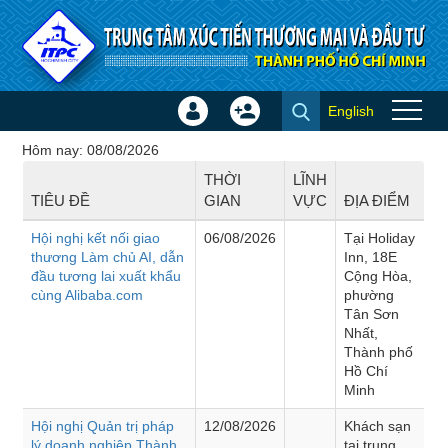
Truy cập nội dung luôn
English
Đăng
Tạo
Hội thảo - Đào tạo
nhập
tài
Hôm nay: 08/08/2026
×
khoản
THỜI
LĨNH
TIÊU ĐỀ
GIAN
VỰC
ĐỊA ĐIỂM
Hội nghị kết nối giao
06/08/2026
Tại Holiday
thương Làm chủ AI, dẫn
Inn, 18E
đầu tương lai xuất khẩu
Cộng Hòa,
cùng Alibaba.com
phường
Tân Sơn
Nhất,
Thành phố
Hồ Chí
Minh
Hội nghị Quản trị pháp
12/08/2026
Khách sạn
lý doanh nghiệp Thành
tại trung