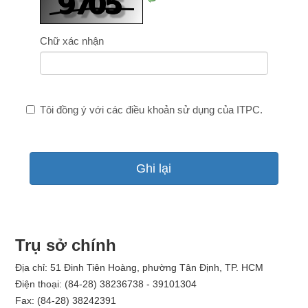
lại
ảnh
số
Chữ xác nhận
Tôi đồng ý với các điều khoản sử dụng của ITPC.
Ghi lại
Trụ sở chính
Địa chỉ: 51 Đinh Tiên Hoàng, phường Tân Định, TP. HCM
Điện thoại: (84-28) 38236738 - 39101304
Fax: (84-28) 38242391