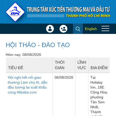
Truy cập nội dung luôn
English
Đăng
Tạo
Sự kiện
nhập
tài
×
khoản
HỘI THẢO - ĐÀO TẠO
Hôm nay: 08/08/2026
THỜI
LĨNH
TIÊU ĐỀ
GIAN
VỰC
ĐỊA ĐIỂM
Hội nghị kết nối giao
06/08/2026
Tại
thương Làm chủ AI, dẫn
Holiday
đầu tương lai xuất khẩu
Inn, 18E
cùng Alibaba.com
Cộng Hòa,
phường
Tân Sơn
Nhất,
Thành