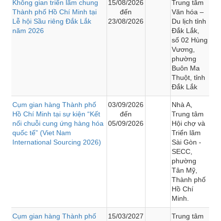
Không gian triển lãm chung
15/08/2026
Trung tâm
Thành phố Hồ Chí Minh tại
đến
Văn hóa –
Lễ hội Sầu riêng Đắk Lắk
23/08/2026
Du lịch tỉnh
năm 2026
Đắk Lắk,
số 02 Hùng
Vương,
phường
Buôn Ma
Thuột, tỉnh
Đắk Lắk
Cụm gian hàng Thành phố
03/09/2026
Nhà A,
Hồ Chí Minh tại sự kiện “Kết
đến
Trung tâm
nối chuỗi cung ứng hàng hóa
05/09/2026
Hội chợ và
quốc tế” (Viet Nam
Triển lãm
International Sourcing 2026)
Sài Gòn -
SECC,
phường
Tân Mỹ,
Thành phố
Hồ Chí
Minh.
Cụm gian hàng Thành phố
15/03/2027
Trung tâm