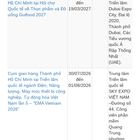
Hồ Chí Minh tại Hội chợ
đến
Triển lãm
Quốc tế về Thực phẩm và Đồ
19/03/2027
Dubai Expo
uống Gulfood 2027
City, Đại lộ
2020,
Thành phố
Dubai, Các
Tiểu vương
quốc Ả
Rập Thống
Nhất
(UAE).
Cụm gian hàng Thành phố
30/07/2026
Trung tâm
Hồ Chí Minh tại Triển lãm
đến
Triển lãm
quốc tế ngành Điện, Năng
01/08/2026
quốc tế
lượng, Máy móc thiết bị công
SKY EXPO
nghiệp, Tự động hóa Việt
VIỆT NAM
Nam lần 5 – "EMA Vietnam
–Đường số
2026"
44, Công
viên phần
mềm
Quang
Trung,
phường