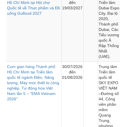
Hồ Chí Minh tại Hội chợ
đến
Triển lãm
Quốc tế về Thực phẩm và Đồ
19/03/2027
Dubai Expo
uống Gulfood 2027
City, Đại lộ
2020,
Thành phố
Dubai, Các
Tiểu vương
quốc Ả
Rập Thống
Nhất
(UAE).
Cụm gian hàng Thành phố
30/07/2026
Trung tâm
Hồ Chí Minh tại Triển lãm
đến
Triển lãm
quốc tế ngành Điện, Năng
01/08/2026
quốc tế
lượng, Máy móc thiết bị công
SKY EXPO
nghiệp, Tự động hóa Việt
VIỆT NAM
Nam lần 5 – "EMA Vietnam
–Đường số
2026"
44, Công
viên phần
mềm
Quang
Trung,
phường