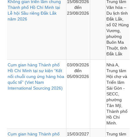
Không gian triển lãm chung
15/08/2026
Trung tâm
Thành phố Hồ Chí Minh tại
đến
Văn hóa –
Lễ hội Sầu riêng Đắk Lắk
23/08/2026
Du lịch tỉnh
năm 2026
Đắk Lắk,
số 02 Hùng
Vương,
phường
Buôn Ma
Thuột, tỉnh
Đắk Lắk
Cụm gian hàng Thành phố
03/09/2026
Nhà A,
Hồ Chí Minh tại sự kiện “Kết
đến
Trung tâm
nối chuỗi cung ứng hàng hóa
05/09/2026
Hội chợ và
quốc tế” (Viet Nam
Triển lãm
International Sourcing 2026)
Sài Gòn -
SECC,
phường
Tân Mỹ,
Thành phố
Hồ Chí
Minh.
Cụm gian hàng Thành phố
15/03/2027
Trung tâm