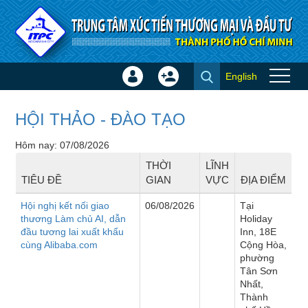
Truy cập nội dung luôn
English
Đăng
Tạo
Sự kiện
nhập
tài
×
khoản
HỘI THẢO - ĐÀO TẠO
Hôm nay: 07/08/2026
THỜI
LĨNH
TIÊU ĐỀ
GIAN
VỰC
ĐỊA ĐIỂM
Hội nghị kết nối giao
06/08/2026
Tại
thương Làm chủ AI, dẫn
Holiday
đầu tương lai xuất khẩu
Inn, 18E
cùng Alibaba.com
Cộng Hòa,
phường
Tân Sơn
Nhất,
Thành