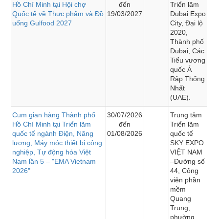
Hồ Chí Minh tại Hội chợ
đến
Triển lãm
Quốc tế về Thực phẩm và Đồ
19/03/2027
Dubai Expo
uống Gulfood 2027
City, Đại lộ
2020,
Thành phố
Dubai, Các
Tiểu vương
quốc Ả
Rập Thống
Nhất
(UAE).
Cụm gian hàng Thành phố
30/07/2026
Trung tâm
Hồ Chí Minh tại Triển lãm
đến
Triển lãm
quốc tế ngành Điện, Năng
01/08/2026
quốc tế
lượng, Máy móc thiết bị công
SKY EXPO
nghiệp, Tự động hóa Việt
VIỆT NAM
Nam lần 5 – "EMA Vietnam
–Đường số
2026"
44, Công
viên phần
mềm
Quang
Trung,
phường