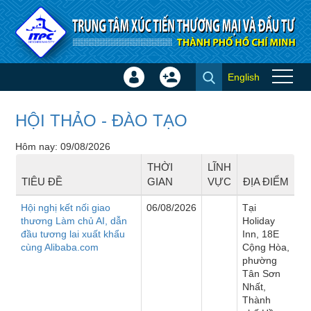
Truy cập nội dung luôn
English
Đăng
Tạo
Sự kiện
nhập
tài
×
khoản
HỘI THẢO - ĐÀO TẠO
Hôm nay: 09/08/2026
THỜI
LĨNH
TIÊU ĐỀ
GIAN
VỰC
ĐỊA ĐIỂM
Hội nghị kết nối giao
06/08/2026
Tại
thương Làm chủ AI, dẫn
Holiday
đầu tương lai xuất khẩu
Inn, 18E
cùng Alibaba.com
Cộng Hòa,
phường
Tân Sơn
Nhất,
Thành