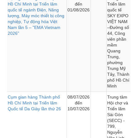
Hồ Chí Minh tại Triển lãm
đến
Triển lãm
quốc tế ngành Điện, Năng
01/08/2026
quốc tế
lượng, Máy móc thiết bị công
SKY EXPO
nghiệp, Tự động hóa Việt
VIỆT NAM
Nam lần 5 – "EMA Vietnam
–Đường số
2026"
44, Công
viên phần
mềm
Quang
Trung,
phường
Trung Mỹ
Tây, Thành
phố Hồ Chí
Minh
Cụm gian hàng Thành phố
08/07/2026
Trung tâm
Hồ Chí Minh tại Triển lãm
đến
Hội chợ và
Quốc tế Da Giày lần thứ 26
10/07/2026
Triển lãm
Sài Gòn
(SECC) -
799,
Nguyễn
Văn Linh,