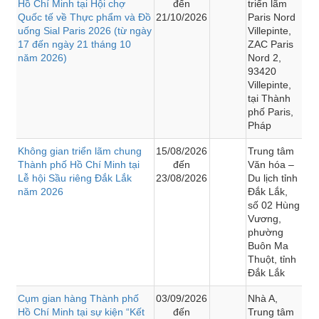
Hồ Chí Minh tại Hội chợ
đến
triển lãm
Quốc tế về Thực phẩm và Đồ
21/10/2026
Paris Nord
uống Sial Paris 2026 (từ ngày
Villepinte,
17 đến ngày 21 tháng 10
ZAC Paris
năm 2026)
Nord 2,
93420
Villepinte,
tại Thành
phố Paris,
Pháp
Không gian triển lãm chung
15/08/2026
Trung tâm
Thành phố Hồ Chí Minh tại
đến
Văn hóa –
Lễ hội Sầu riêng Đắk Lắk
23/08/2026
Du lịch tỉnh
năm 2026
Đắk Lắk,
số 02 Hùng
Vương,
phường
Buôn Ma
Thuột, tỉnh
Đắk Lắk
Cụm gian hàng Thành phố
03/09/2026
Nhà A,
Hồ Chí Minh tại sự kiện “Kết
đến
Trung tâm