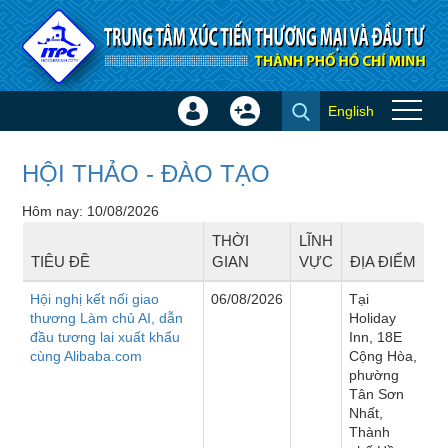
Truy cập nội dung luôn
English
Đăng
Tạo
Sự kiện
nhập
tài
×
khoản
HỘI THẢO - ĐÀO TẠO
Hôm nay: 10/08/2026
THỜI
LĨNH
TIÊU ĐỀ
GIAN
VỰC
ĐỊA ĐIỂM
Hội nghị kết nối giao
06/08/2026
Tại
thương Làm chủ AI, dẫn
Holiday
đầu tương lai xuất khẩu
Inn, 18E
cùng Alibaba.com
Cộng Hòa,
phường
Tân Sơn
Nhất,
Thành