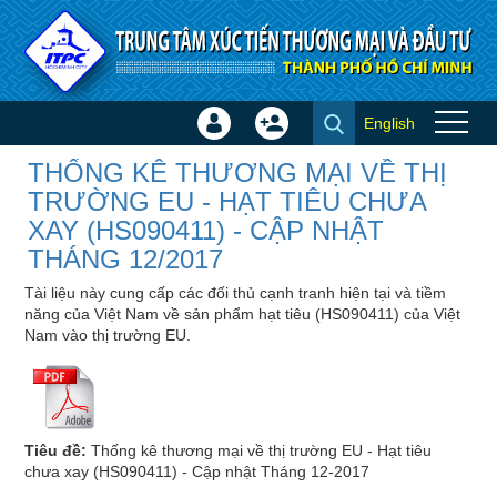
Truy cập nội dung luôn
English
Đăng
Tạo
THỐNG KÊ THƯƠNG MẠI VỀ
nhập
tài
THỐNG KÊ THƯƠNG MẠI VỀ THỊ
THỊ TRƯỜNG EU - HẠT TIÊU
×
khoản
TRƯỜNG EU - HẠT TIÊU CHƯA
CHƯA XAY (HS090411) - CẬP
XAY (HS090411) - CẬP NHẬT
NHẬT THÁNG 12/2017 - Chi
THÁNG 12/2017
tiết Thị trường - Ngành hàng
Tài liệu này cung cấp các đối thủ cạnh tranh hiện tại và tiềm
năng của Việt Nam về sản phẩm hạt tiêu (HS090411) của Việt
Nam vào thị trường EU.
Tiêu đề:
Thống kê thương mại về thị trường EU - Hạt tiêu
chưa xay (HS090411) - Cập nhật Tháng 12-2017