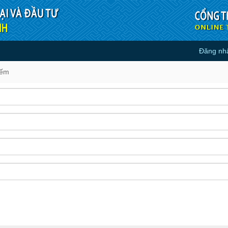
Đăng nh
iếm