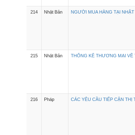
214
Nhật Bản
NGƯỜI MUA HÀNG TẠI NHẬT 
215
Nhật Bản
THỐNG KÊ THƯƠNG MẠI VỀ T
216
Pháp
CÁC YÊU CẦU TIẾP CẬN THỊ