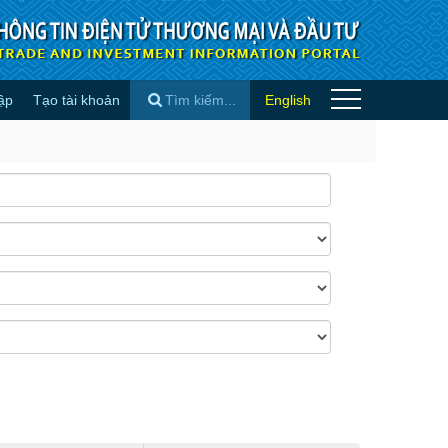
ập
Tạo tài khoản
English
×