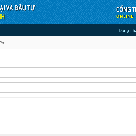
Đăng nh
iếm