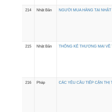
214
Nhật Bản
NGƯỜI MUA HÀNG TẠI NHẬT 
215
Nhật Bản
THỐNG KÊ THƯƠNG MẠI VỀ T
216
Pháp
CÁC YÊU CẦU TIẾP CẬN THỊ