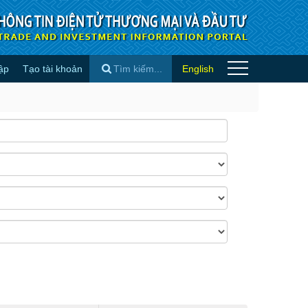
ập
Tạo tài khoản
English
×