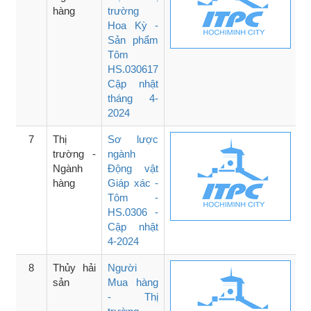
hàng
trường
Hoa Kỳ -
Sản phẩm
Tôm
HS.030617
Cập nhật
tháng 4-
2024
7
Thị
Sơ lược
trường -
ngành
Ngành
Động vật
hàng
Giáp xác -
Tôm -
HS.0306 -
Cập nhật
4-2024
8
Thủy hải
Người
sản
Mua hàng
- Thị