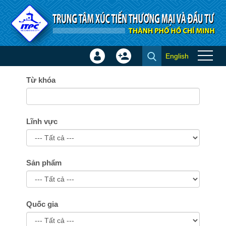
Truy cập nội dung luôn
English
Đăng
Tạo
Tìm kiếm
nhập
tài
×
Từ khóa
khoản
Lĩnh vực
Sản phẩm
Quốc gia