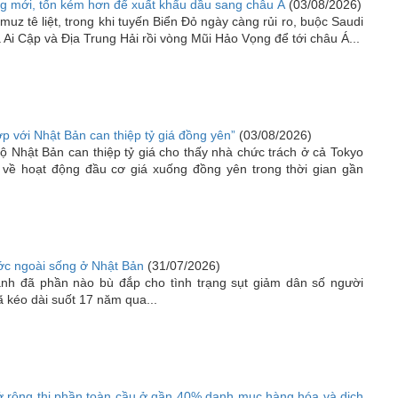
ng mới, tốn kém hơn để xuất khẩu dầu sang châu Á
(03/08/2026)
uz tê liệt, trong khi tuyến Biển Đỏ ngày càng rủi ro, buộc Saudi
Ai Cập và Địa Trung Hải rồi vòng Mũi Hảo Vọng để tới châu Á...
p với Nhật Bản can thiệp tỷ giá đồng yên”
(03/08/2026)
ộ Nhật Bản can thiệp tỷ giá cho thấy nhà chức trách ở cả Tokyo
 về hoạt động đầu cơ giá xuống đồng yên trong thời gian gần
ước ngoài sống ở Nhật Bản
(31/07/2026)
nh đã phần nào bù đắp cho tình trạng sụt giảm dân số người
 kéo dài suốt 17 năm qua...
 rộng thị phần toàn cầu ở gần 40% danh mục hàng hóa và dịch