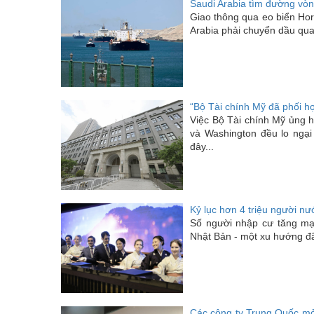
Saudi Arabia tìm đường vò
Giao thông qua eo biển Horm
Arabia phải chuyển dầu qua 
“Bộ Tài chính Mỹ đã phối hợ
Việc Bộ Tài chính Mỹ ủng h
và Washington đều lo ngại
đây...
Kỷ lục hơn 4 triệu người n
Số người nhập cư tăng mạ
Nhật Bản - một xu hướng đã
Các công ty Trung Quốc mở