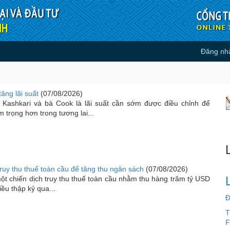
Đăng nh
ăng lãi suất
(07/08/2026)
Kashkari và bà Cook là lãi suất cần sớm được điều chỉnh để
trọng hơn trong tương lai...
ruy thu thuế toàn cầu để tăng thu ngân sách
(07/08/2026)
t chiến dịch truy thu thuế toàn cầu nhằm thu hàng trăm tỷ USD
iều thập kỷ qua...
Đ
T
F