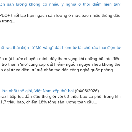
h sản lượng không có nhiều ý nghĩa ở thời điểm hiện tại?
 OPEC+ thiết lập hạn ngạch sản lượng ở mức bao nhiêu thùng dầu
trọng...
hế rác thải điện tử“Mỏ vàng” đất hiếm từ tái chế rác thải điện tử
iến một bước chuyển mình đầy tham vọng khi những bãi rác điện
n trở thành ‘mỏ’ cung cấp đất hiếm- nguồn nguyên liệu không thể
n đại từ xe điện, trí tuệ nhân tạo đến công nghệ quốc phòng...
 lớn nhất thế giới, Việt Nam xếp thứ hai
(04/08/2026)
azil tiếp tục dẫn đầu thế giới với 63 triệu bao cà phê, trong khi
1,7 triệu bao, chiếm 18% tổng sản lượng toàn cầu...