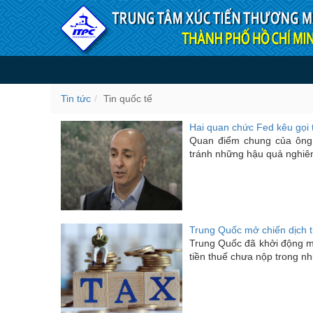
Truy cập nội dung luôn
Tin quốc tế
Tin tức
Tin quốc tế
Hai quan chức Fed kêu gọi t
Quan điểm chung của ông 
tránh những hậu quả nghiêm 
Trung Quốc mở chiến dịch t
Trung Quốc đã khởi động mộ
tiền thuế chưa nộp trong nh