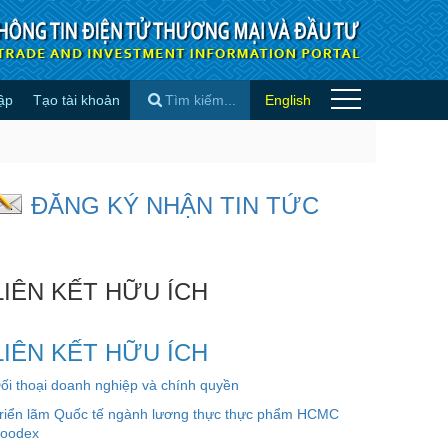
ập
Tạo tài khoản
English
×
ĐĂNG KÝ NHẬN TIN TỨC
LIÊN KẾT HỮU ÍCH
LIÊN KẾT HỮU ÍCH
ối thoại doanh nghiệp và chính quyền
riển lãm Quốc tế ngành lương thực thực phẩm HCMC
oodex