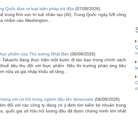
ng Quốc đưa ra loạt biện pháp trả đũa
(07/08/2026)
ế trong lĩnh vực trí tuệ nhân tạo (AI), Trung Quốc ngày 5/8 công
đũa nhằm vào Washington...
Q
n
 thực phẩm của Thủ tướng Nhật Bản
(06/08/2026)
Takaichi đang thực hiện một bước đi táo bạo trong chính sách
 thuế tiêu thụ đối với thực phẩm. Nếu thị trường phản ứng tiêu
l
ơn nữa và giá nhập khẩu sẽ tăng...
C
c
hứng với cơ hội trong ngành dầu khí Venezuela
(06/08/2026)
lớn đối với các công ty đang có ý định tìm kiếm lợi nhuận trong
la, quốc gia sở hữu trữ lượng dầu đã được chứng minh lớn nhất