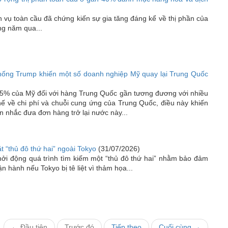
h vụ toàn cầu đã chứng kiến sự gia tăng đáng kể về thị phần của
ng năm qua...
ống Trump khiến một số doanh nghiệp Mỹ quay lại Trung Quốc
5% của Mỹ đối với hàng Trung Quốc gần tương đương với nhiều
thế về chi phí và chuỗi cung ứng của Trung Quốc, điều này khiến
 nhắc đưa đơn hàng trở lại nước này...
t “thủ đô thứ hai” ngoài Tokyo
(31/07/2026)
hởi động quá trình tìm kiếm một “thủ đô thứ hai” nhằm bảo đảm
n hành nếu Tokyo bị tê liệt vì thảm họa...
← Đầu tiên
Trước đó
Tiếp theo
Cuối cùng →