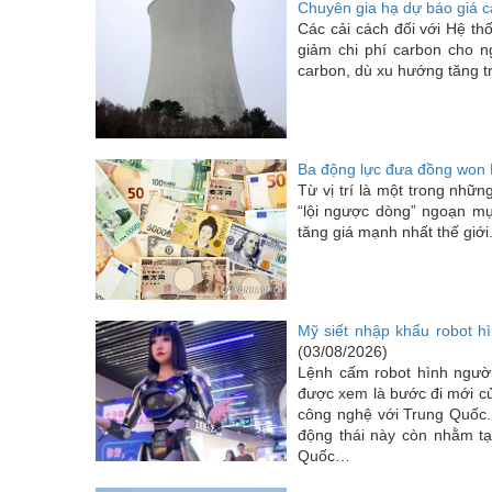
Chuyên gia hạ dự báo giá 
Các cải cách đối với Hệ t
giảm chi phí carbon cho 
carbon, dù xu hướng tăng tr
Ba động lực đưa đồng won 
Từ vị trí là một trong nh
“lội ngược dòng” ngoạn mụ
tăng giá mạnh nhất thế giới.
Mỹ siết nhập khẩu robot hì
(03/08/2026)
Lệnh cấm robot hình ngườ
được xem là bước đi mới c
công nghệ với Trung Quốc. 
động thái này còn nhằm tạ
Quốc…