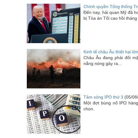
Chính quyền Tổng thống Tr
Đến nay, hải quan Mỹ đã h
bị Tòa án Tối cao hồi thán
Kinh tế châu Âu thiệt hại l
Châu Âu đang phải đối mặt
nắng nóng gây ra...
Tâm sóng IPO thứ 3
(05/08
Một đợt bùng nổ IPO hàng
chọn.