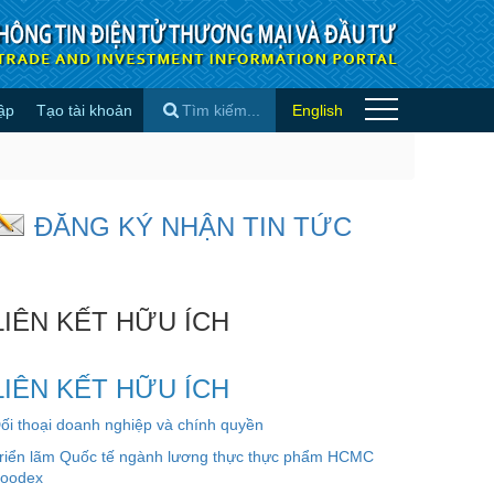
ập
Tạo tài khoản
English
×
ĐĂNG KÝ NHẬN TIN TỨC
LIÊN KẾT HỮU ÍCH
LIÊN KẾT HỮU ÍCH
ối thoại doanh nghiệp và chính quyền
riển lãm Quốc tế ngành lương thực thực phẩm HCMC
oodex