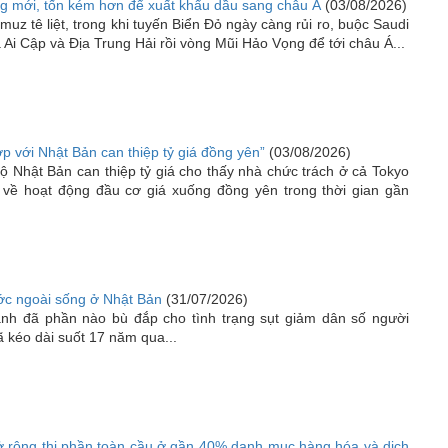
ng mới, tốn kém hơn để xuất khẩu dầu sang châu Á
(03/08/2026)
uz tê liệt, trong khi tuyến Biển Đỏ ngày càng rủi ro, buộc Saudi
Ai Cập và Địa Trung Hải rồi vòng Mũi Hảo Vọng để tới châu Á...
p với Nhật Bản can thiệp tỷ giá đồng yên”
(03/08/2026)
ộ Nhật Bản can thiệp tỷ giá cho thấy nhà chức trách ở cả Tokyo
 về hoạt động đầu cơ giá xuống đồng yên trong thời gian gần
ước ngoài sống ở Nhật Bản
(31/07/2026)
nh đã phần nào bù đắp cho tình trạng sụt giảm dân số người
 kéo dài suốt 17 năm qua...
 rộng thị phần toàn cầu ở gần 40% danh mục hàng hóa và dịch