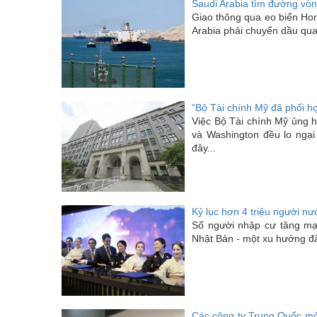
Saudi Arabia tìm đường vò
Giao thông qua eo biển Horm
Arabia phải chuyển dầu qua 
“Bộ Tài chính Mỹ đã phối hợ
Việc Bộ Tài chính Mỹ ủng h
và Washington đều lo ngại
đây...
Kỷ lục hơn 4 triệu người n
Số người nhập cư tăng mạ
Nhật Bản - một xu hướng đã
Các công ty Trung Quốc mở