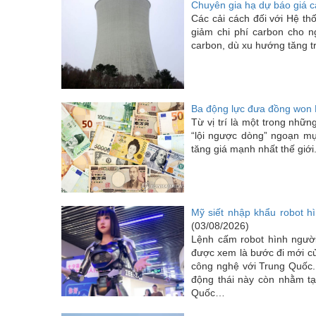
Chuyên gia hạ dự báo giá 
Các cải cách đối với Hệ t
giảm chi phí carbon cho 
carbon, dù xu hướng tăng tr
Ba động lực đưa đồng won 
Từ vị trí là một trong nh
“lội ngược dòng” ngoạn mụ
tăng giá mạnh nhất thế giới.
Mỹ siết nhập khẩu robot hì
(03/08/2026)
Lệnh cấm robot hình ngườ
được xem là bước đi mới c
công nghệ với Trung Quốc. 
động thái này còn nhằm tạ
Quốc…