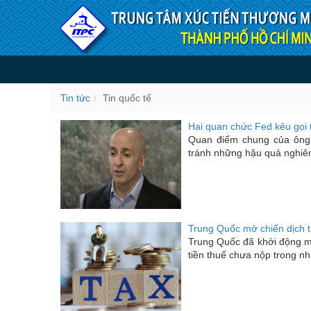
Truy cập nội dung luôn
Tin quốc tế
Tin tức
Tin quốc tế
Hai quan chức Fed kêu gọi t
Quan điểm chung của ông 
tránh những hậu quả nghiêm 
Trung Quốc mở chiến dịch t
Trung Quốc đã khởi động mộ
tiền thuế chưa nộp trong nh