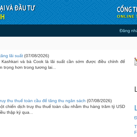
Đăng nh
ăng lãi suất
(07/08/2026)
Kashkari và bà Cook là lãi suất cần sớm được điều chỉnh để
trọng hơn trong tương lai...
ruy thu thuế toàn cầu để tăng thu ngân sách
(07/08/2026)
t chiến dịch truy thu thuế toàn cầu nhằm thu hàng trăm tỷ USD
iều thập kỷ qua...
Đ
T
F