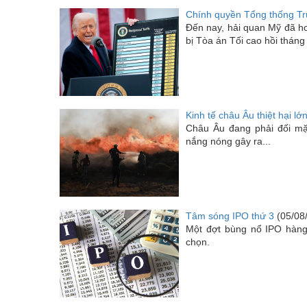
Chính quyền Tổng thống Tr
Đến nay, hải quan Mỹ đã h
bị Tòa án Tối cao hồi thán
Kinh tế châu Âu thiệt hại l
Châu Âu đang phải đối mặt
nắng nóng gây ra...
Tâm sóng IPO thứ 3
(05/08
Một đợt bùng nổ IPO hàng
chọn.