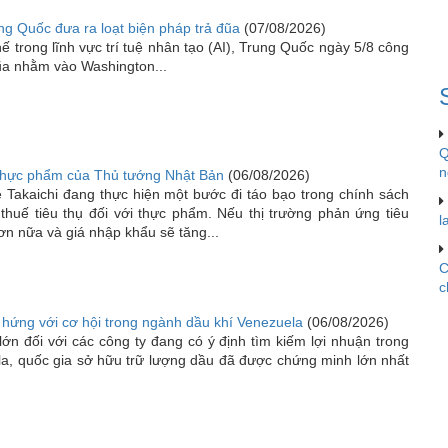
ng Quốc đưa ra loạt biện pháp trả đũa
(07/08/2026)
ế trong lĩnh vực trí tuệ nhân tạo (AI), Trung Quốc ngày 5/8 công
đũa nhằm vào Washington...
Q
n
 thực phẩm của Thủ tướng Nhật Bản
(06/08/2026)
Takaichi đang thực hiện một bước đi táo bạo trong chính sách
 thuế tiêu thụ đối với thực phẩm. Nếu thị trường phản ứng tiêu
l
ơn nữa và giá nhập khẩu sẽ tăng...
C
c
hứng với cơ hội trong ngành dầu khí Venezuela
(06/08/2026)
lớn đối với các công ty đang có ý định tìm kiếm lợi nhuận trong
la, quốc gia sở hữu trữ lượng dầu đã được chứng minh lớn nhất