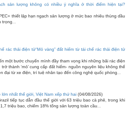
h sản lượng không có nhiều ý nghĩa ở thời điểm hiện tại?
 OPEC+ thiết lập hạn ngạch sản lượng ở mức bao nhiêu thùng dầu
trọng...
hế rác thải điện tử“Mỏ vàng” đất hiếm từ tái chế rác thải điện tử
iến một bước chuyển mình đầy tham vọng khi những bãi rác điện
n trở thành ‘mỏ’ cung cấp đất hiếm- nguồn nguyên liệu không thể
n đại từ xe điện, trí tuệ nhân tạo đến công nghệ quốc phòng...
 lớn nhất thế giới, Việt Nam xếp thứ hai
(04/08/2026)
azil tiếp tục dẫn đầu thế giới với 63 triệu bao cà phê, trong khi
1,7 triệu bao, chiếm 18% tổng sản lượng toàn cầu...