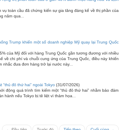
h vụ toàn cầu đã chứng kiến sự gia tăng đáng kể về thị phần của
ng năm qua...
ống Trump khiến một số doanh nghiệp Mỹ quay lại Trung Quốc
5% của Mỹ đối với hàng Trung Quốc gần tương đương với nhiều
thế về chi phí và chuỗi cung ứng của Trung Quốc, điều này khiến
 nhắc đưa đơn hàng trở lại nước này...
t “thủ đô thứ hai” ngoài Tokyo
(31/07/2026)
hởi động quá trình tìm kiếm một “thủ đô thứ hai” nhằm bảo đảm
n hành nếu Tokyo bị tê liệt vì thảm họa...
← Đầu tiên
Trước đó
Tiếp theo
Cuối cùng →