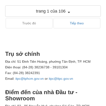
trang 1 của 106
Trước đó
Tiếp theo
Trụ sở chính
Địa chỉ: 51 Đinh Tiên Hoàng, phường Tân Định, TP. HCM
Điện thoại: (84-28) 38236738 - 39101304
Fax: (84-28) 38242391
Email:
itpc@tphcm.gov.vn
or
itpc@itpc.gov.vn
Điểm đến của nhà Đầu tư -
Showroom
Địa chỉ: 92 - 96 Nguyễn Huệ, phường Sài Gòn, TP. HCM