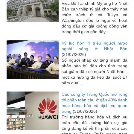
Việc Bộ Tài chính Mỹ ủng hộ Nhật
Bản can thiệp tỷ giá cho thấy nhà
chức trách ở cả Tokyo và
Washington đều lo ngại về hoạt
động đầu cơ giá xuống đồng yên
trong thời gian gần đây...
Kỷ lục hơn 4 triệu người nước
ngoài sống ở Nhật Bản
(31/07/2026)
Số người nhập cư tăng mạnh đã
phần nào bù đắp cho tình trạng
sụt giảm dân số người Nhật Bản -
một xu hướng đã kéo dài suốt 17
năm qua...
Các công ty Trung Quốc mở rộng
thị phần toàn cầu ở gần 40% danh
mục hàng hóa và dịch vụ quan
trọng
(31/07/2026)
Thị trường hàng hóa và dịch vụ
toàn cầu đã chứng kiến sự gia
tăng đáng kể về thị phần của các
công ty Trung Quốc trong năm