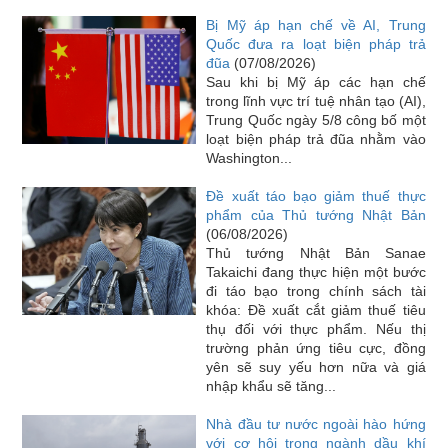
Bị Mỹ áp hạn chế về AI, Trung
Quốc đưa ra loạt biện pháp trả
đũa
(07/08/2026)
Sau khi bị Mỹ áp các hạn chế
trong lĩnh vực trí tuệ nhân tạo (AI),
Trung Quốc ngày 5/8 công bố một
loạt biện pháp trả đũa nhằm vào
Washington...
Đề xuất táo bạo giảm thuế thực
phẩm của Thủ tướng Nhật Bản
(06/08/2026)
Thủ tướng Nhật Bản Sanae
Takaichi đang thực hiện một bước
đi táo bạo trong chính sách tài
khóa: Đề xuất cắt giảm thuế tiêu
thụ đối với thực phẩm. Nếu thị
trường phản ứng tiêu cực, đồng
yên sẽ suy yếu hơn nữa và giá
nhập khẩu sẽ tăng...
Nhà đầu tư nước ngoài hào hứng
với cơ hội trong ngành dầu khí