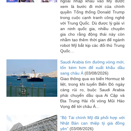
ngoài nhập khẩu vào Mỹ được
xem là bước đi mới của chính
quyền Tổng thống Donald Trump
trong cuộc cạnh tranh công nghệ
với Trung Quốc. Dù được lý giải vì
an ninh quốc gia, nhiều chuyên
gia cho rằng động thái này còn
nhằm tạo thêm thời gian để ngành
robot Mỹ bắt kịp các đối thủ Trung
Quốc…
Saudi Arabia tìm đường vòng mới,
tốn kém hơn để xuất khẩu dầu
sang châu Á
(03/08/2026)
Giao thông qua eo biển Hormuz tê
liệt, trong khi tuyến Biển Đỏ ngày
càng rủi ro, buộc Saudi Arabia
phải chuyển dầu qua Ai Cập và
Địa Trung Hải rồi vòng Mũi Hảo
Vọng để tới châu Á...
“Bộ Tài chính Mỹ đã phối hợp với
Nhật Bản can thiệp tỷ giá đồng
yên”
(03/08/2026)