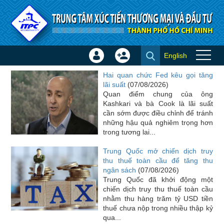
Truy cập nội dung luôn
English
Đăng
Tạo
Tin quốc tế
nhập
tài
Hai quan chức Fed kêu gọi tăng
×
khoản
lãi suất
(07/08/2026)
Quan điểm chung của ông
Kashkari và bà Cook là lãi suất
cần sớm được điều chỉnh để tránh
những hậu quả nghiêm trọng hơn
trong tương lai...
Trung Quốc mở chiến dịch truy
thu thuế toàn cầu để tăng thu
ngân sách
(07/08/2026)
Trung Quốc đã khởi động một
chiến dịch truy thu thuế toàn cầu
nhằm thu hàng trăm tỷ USD tiền
thuế chưa nộp trong nhiều thập kỷ
qua...