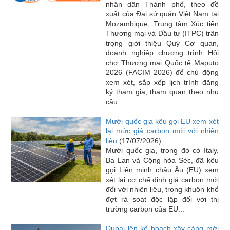
nhân dân Thành phố, theo đề
xuất của Đại sứ quán Việt Nam tại
Mozambique, Trung tâm Xúc tiến
Thương mại và Đầu tư (ITPC) trân
trọng giới thiệu Quý Cơ quan,
doanh nghiệp chương trình Hội
chợ Thương mại Quốc tế Maputo
2026 (FACIM 2026) để chủ động
xem xét, sắp xếp lịch trình đăng
ký tham gia, tham quan theo nhu
cầu.
Mười quốc gia kêu gọi EU xem xét
lại mức giá carbon mới với nhiên
liệu
(17/07/2026)
Mười quốc gia, trong đó có Italy,
Ba Lan và Cộng hòa Séc, đã kêu
gọi Liên minh châu Âu (EU) xem
xét lại cơ chế định giá carbon mới
đối với nhiên liệu, trong khuôn khổ
đợt rà soát độc lập đối với thị
trường carbon của EU...
Dubai lên kế hoạch xây cảng mới