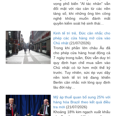
vọng phổ biến "AI tác nhân" vẫn
đối mặt với rào cản từ các nền
tảng số, khi những ông lớn công
nghệ không muốn đánh mất
quyền kiểm soát hệ sinh thái…
Kinh tế trì trệ, Đức cân nhắc cho
phép các cửa hàng mở cửa vào
Chủ nhật
(21/07/2026)
Trong khi phần lớn châu Âu đã
cho phép cửa hàng hoạt động cả
7 ngày trong tuần, Đức vẫn duy trì
quy định hạn chế mua sắm vào
Chủ nhật có từ hơn một thế kỷ
trước. Tuy nhiên, sức ép vực dậy
nền kinh tế trì trệ đang khiến
Berlin cân nhắc nới lỏng quy định
lâu đời này…
Mỹ áp thuế quan bổ sung 25% với
hàng hóa Brazil theo kết quả điều
tra mới
(21/07/2026)
Khoảng 18% kim ngạch xuất khẩu