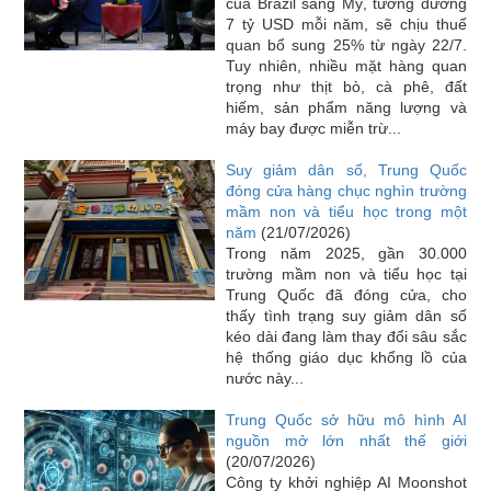
của Brazil sang Mỹ, tương đương
7 tỷ USD mỗi năm, sẽ chịu thuế
quan bổ sung 25% từ ngày 22/7.
Tuy nhiên, nhiều mặt hàng quan
trọng như thịt bò, cà phê, đất
hiếm, sản phẩm năng lượng và
máy bay được miễn trừ...
Suy giảm dân số, Trung Quốc
đóng cửa hàng chục nghìn trường
mầm non và tiểu học trong một
năm
(21/07/2026)
Trong năm 2025, gần 30.000
trường mầm non và tiểu học tại
Trung Quốc đã đóng cửa, cho
thấy tình trạng suy giảm dân số
kéo dài đang làm thay đổi sâu sắc
hệ thống giáo dục khổng lồ của
nước này...
Trung Quốc sở hữu mô hình AI
nguồn mở lớn nhất thế giới
(20/07/2026)
Công ty khởi nghiệp AI Moonshot