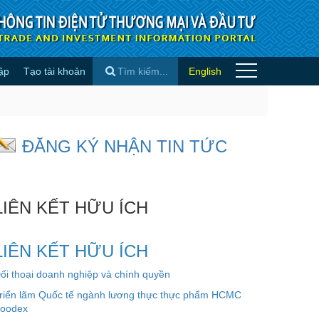
ập
Tạo tài khoản
English
×
ĐĂNG KÝ NHẬN TIN TỨC
LIÊN KẾT HỮU ÍCH
LIÊN KẾT HỮU ÍCH
ối thoại doanh nghiệp và chính quyền
riển lãm Quốc tế ngành lương thực thực phẩm HCMC
oodex