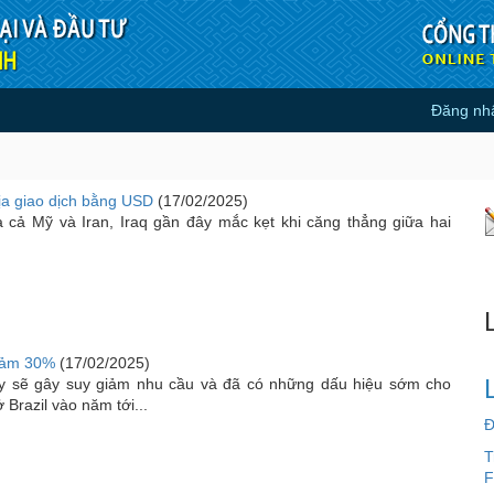
Đăng nh
ịa giao dịch bằng USD
(17/02/2025)
 cả Mỹ và Iran, Iraq gần đây mắc kẹt khi căng thẳng giữa hai
giảm 30%
(17/02/2025)
ây sẽ gây suy giảm nhu cầu và đã có những dấu hiệu sớm cho
 Brazil vào năm tới...
Đ
T
F