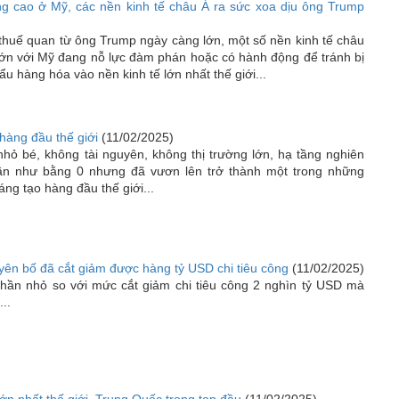
g cao ở Mỹ, các nền kinh tế châu Á ra sức xoa dịu ông Trump
thuế quan từ ông Trump ngày càng lớn, một số nền kinh tế châu
lớn với Mỹ đang nỗ lực đàm phán hoặc có hành động để tránh bị
ẩu hàng hóa vào nền kinh tế lớn nhất thế giới...
hàng đầu thế giới
(11/02/2025)
hỏ bé, không tài nguyên, không thị trường lớn, hạ tầng nghiên
gần như bằng 0 nhưng đã vươn lên trở thành một trong những
ng tạo hàng đầu thế giới...
ên bố đã cắt giảm được hàng tỷ USD chi tiêu công
(11/02/2025)
hần nhỏ so với mức cắt giảm chi tiêu công 2 nghìn tỷ USD mà
..