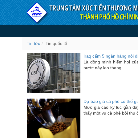
Truy cập nội dung luôn
Tin quốc tế
Tin tức
Tin quốc tế
Iraq cấm 5 ngân hàng nội đ
Là đồng minh hiếm hoi của
nước này leo thang...
Dự báo giá cà phê có thể 
Mức giá cao kỷ lục gần đ
thấy một vụ cà phê bội thu ở