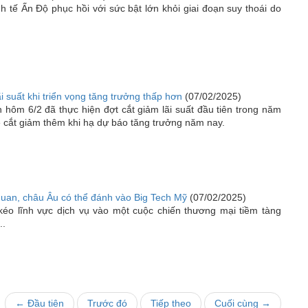
 tế Ấn Độ phục hồi với sức bật lớn khỏi giai đoạn suy thoái do
 suất khi triển vọng tăng trưởng thấp hơn
(07/02/2025)
hôm 6/2 đã thực hiện đợt cắt giảm lãi suất đầu tiên trong năm
ẽ cắt giảm thêm khi hạ dự báo tăng trưởng năm nay.
uan, châu Âu có thể đánh vào Big Tech Mỹ
(07/02/2025)
kéo lĩnh vực dịch vụ vào một cuộc chiến thương mại tiềm tàng
..
← Đầu tiên
Trước đó
Tiếp theo
Cuối cùng →