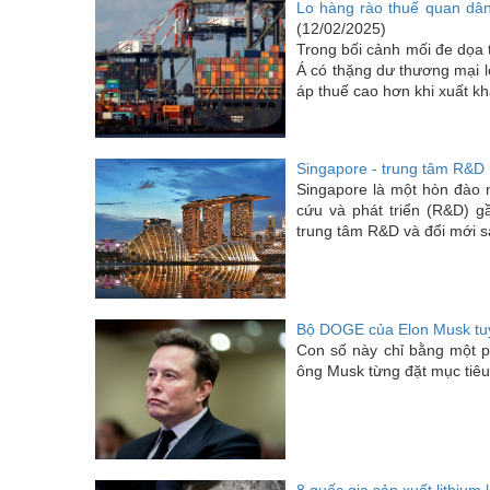
Lo hàng rào thuế quan dân
(12/02/2025)
Trong bối cảnh mối đe dọa 
Á có thặng dư thương mại 
áp thuế cao hơn khi xuất kh
Singapore - trung tâm R&D 
Singapore là một hòn đào n
cứu và phát triển (R&D) 
trung tâm R&D và đổi mới sá
Bộ DOGE của Elon Musk tuy
Con số này chỉ bằng một p
ông Musk từng đặt mục tiêu.