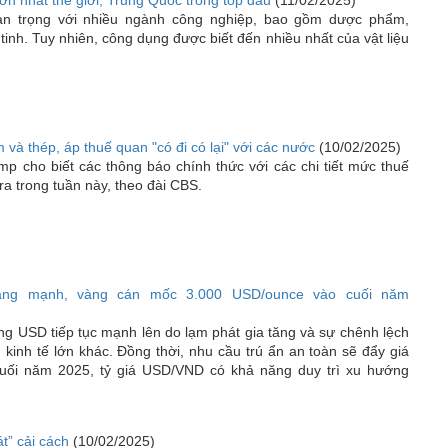
lớn nhất thế giới, Trung Quốc trong top đầu
(11/02/2025)
quan trọng với nhiều ngành công nghiệp, bao gồm dược phẩm,
inh. Tuy nhiên, công dụng được biết đến nhiều nhất của vật liệu
và thép, áp thuế quan "có đi có lại" với các nước
(10/02/2025)
p cho biết các thông báo chính thức với các chi tiết mức thuế
a trong tuần này, theo đài CBS.
ăng mạnh, vàng cán mốc 3.000 USD/ounce vào cuối năm
 USD tiếp tục mạnh lên do lạm phát gia tăng và sự chênh lệch
 kinh tế lớn khác. Đồng thời, nhu cầu trú ẩn an toàn sẽ đẩy giá
cuối năm 2025, tỷ giá USD/VND có khả năng duy trì xu hướng
t” cải cách
(10/02/2025)