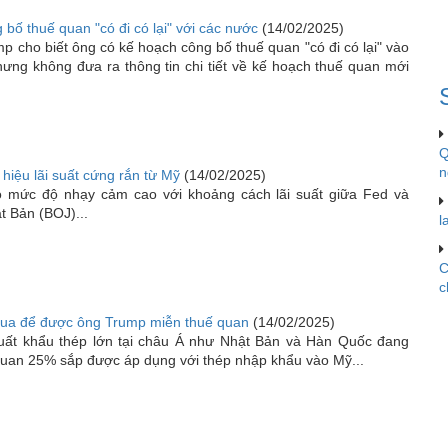
bố thuế quan "có đi có lại" với các nước
(14/02/2025)
 cho biết ông có kế hoạch công bố thuế quan "có đi có lại" vào
hưng không đưa ra thông tin chi tiết về kế hoạch thuế quan mới
Q
n
 hiệu lãi suất cứng rắn từ Mỹ
(14/02/2025)
 mức độ nhạy cảm cao với khoảng cách lãi suất giữa Fed và
 Bản (BOJ)...
l
C
c
đua để được ông Trump miễn thuế quan
(14/02/2025)
uất khẩu thép lớn tại châu Á như Nhật Bản và Hàn Quốc đang
quan 25% sắp được áp dụng với thép nhập khẩu vào Mỹ...