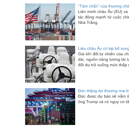
“Tâm chấn” của thương chi
Liên minh châu Âu (EU) và
tác động mạnh từ cuộc chi
Nhà Trắng.
Liệu châu Âu có kịp bổ sun
Giá khí đốt tự nhiên của ch
dài, nguồn năng lượng tái 
đốt dự trữ xuống mức thấp 
Đức thặng dư thương mại kỷ
Đức được dự báo sẽ nằm ở 
ông Trump và có nguy cơ tă