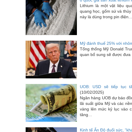
8 quốc gia sản xuất lithium 
Lithium là một vật liệu 
quang học, gốm sứ và thủy t
này là dùng trong pin điện...
Mỹ đánh thuế 25% với nhôm 
Tổng thống Mỹ Donald Trum
quan bổ sung sẽ được đưa r
UOB: USD sẽ tiếp tục t
(10/02/2025)
Ngân hàng UOB dự báo đồng
lãi suất giữa Mỹ và các nền
vàng lên mức kỷ lục vào 
tăng…
Kinh tế Ấn Độ đuối sức, “khá