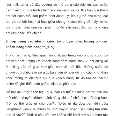
rửa mặt, toner và dầu dưỡng có thể cung cấp đầy đủ các bước
cần thiết cho quy trình chăm sóc da sáng và tối. Khi bạn giải thích
chi tiết cách mỗi sản phẩm hoạt động, lợi ích cụ thể cho từng loại
da, và sự kết hợp hài hòa giữa chúng, khách hàng sẽ thấy được
giá trị toàn diện của sản phẩm, từ đó sẵn sàng đầu tư mà không
chỉ cân nhắc đến giá cả.
2. Tập trung vào những cuộc trò chuyện chất lượng với các
khách hàng tiềm năng thực sự
Trong bán hàng, điều quan trọng là tập trung vào những cuộc trò
chuyện chất lượng với khách hàng tiềm năng, thay vì chỉ dừng lại
ở những câu xã giao đơn giản như về thời tiết. Những cuộc trò
chuyện có chiều sâu sẽ giúp bạn hiểu rõ hơn về nhu cầu, khó khăn
hoặc mong muốn thực sự của khách hàng, từ đó tạo cơ hội tự
nhiên để giới thiệu sản phẩm, dịch vụ phù hợp.
Để bắt đầu một cách hiệu quả, bạn có thể sử dụng những câu hỏi
mở nhằm khuyến khích khách hàng chia sẻ nhiều hơn. Chẳng hạn:
“Tôi có thể giúp gì cho bạn?”, “Điều gì đã đưa bạn đến cửa
hàng/trang web của chúng tôi hôm nay?”, hoặc “Bạn đang tìm mua
cho ai vậy?”. Những câu hỏi này không chỉ khơi gợi sự tương tác