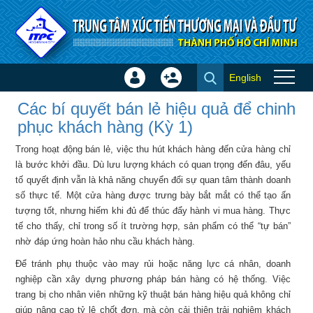
Truy cập nội dung luôn
English
Đăng
Tạo
Các bí quyết bán lẻ hiệu quả
nhập
tài
Các bí quyết bán lẻ hiệu quả để chinh
để chinh phục khách hàng (Kỳ
×
khoản
phục khách hàng (Kỳ 1)
1) - Tin ITPC
Trong hoạt động bán lẻ, việc thu hút khách hàng đến cửa hàng chỉ
là bước khởi đầu. Dù lưu lượng khách có quan trọng đến đâu, yếu
tố quyết định vẫn là khả năng chuyển đổi sự quan tâm thành doanh
số thực tế. Một cửa hàng được trưng bày bắt mắt có thể tạo ấn
tượng tốt, nhưng hiếm khi đủ để thúc đẩy hành vi mua hàng. Thực
tế cho thấy, chỉ trong số ít trường hợp, sản phẩm có thể “tự bán”
nhờ đáp ứng hoàn hảo nhu cầu khách hàng.
Để tránh phụ thuộc vào may rủi hoặc năng lực cá nhân, doanh
nghiệp cần xây dựng phương pháp bán hàng có hệ thống. Việc
trang bị cho nhân viên những kỹ thuật bán hàng hiệu quả không chỉ
giúp nâng cao tỷ lệ chốt đơn, mà còn cải thiện trải nghiệm khách