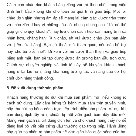
Cách bạn chào đón khách hàng đóng vai trò then chốt trong việc
định hình bầu không khí cho toàn bộ quá trình giao tiếp. Một lời
chào đơn giản nhưng ấm áp sẽ mang lại cảm giác được trân trọng
và chào đón. Thay vì những câu nói chung chung như “Tôi có thể
giúp gì cho quý khách?”, hãy lựa chọn cách tiếp cận mang tính cá
nhân hơn, chẳng hạn: “Xin chào, rất vui được chào đón bạn đến
với [tên cửa hàng]. Bạn cứ thoải mái tham quan, nếu cần hỗ trợ
hãy cho tôi biết nhé!”. Đi kèm với nụ cười thân thiện và giao tiếp
bằng ánh mắt, bạn sẽ tạo dựng được ấn tượng ban đầu tích cực.
Chính sự chuyên nghiệp và tinh tế này sẽ khuyến khích khách
hàng ở lại lâu hơn, tăng khả năng tương tác và nâng cao cơ hội
chốt đơn hàng thành công.
5. Đề xuất dùng thử sản phẩm
Khách hàng thường do dự khi mua sản phẩm mới nếu không rõ
cách sử dụng. Lấy cảm hứng từ kênh mua sắm trên truyền hình,
hãy thu hút họ bằng cách trực tiếp trình diễn sản phẩm. Ví dụ, khi
bán dung dịch tẩy rửa, chuẩn bị một viên gạch bám đầy dầu mỡ.
Mang viên gạch ra, xịt dung dịch lên và cho khách hàng thấy nó dễ
dàng loại bỏ vết bẩn cứng đầu thường gặp trong bếp. Hành động
này giúp họ nhận ra sản phẩm sẽ đơn giản hóa cuộc sống của họ.