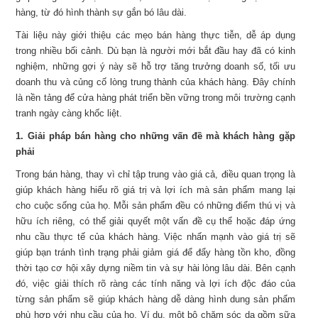
hàng, từ đó hình thành sự gắn bó lâu dài.
Tài liệu này giới thiệu các mẹo bán hàng thực tiễn, dễ áp dụng
trong nhiều bối cảnh. Dù bạn là người mới bắt đầu hay đã có kinh
nghiệm, những gợi ý này sẽ hỗ trợ tăng trưởng doanh số, tối ưu
doanh thu và củng cố lòng trung thành của khách hàng. Đây chính
là nền tảng để cửa hàng phát triển bền vững trong môi trường cạnh
tranh ngày càng khốc liệt.
1. Giải pháp bán hàng cho những vấn đề mà khách hàng gặp
phải
Trong bán hàng, thay vì chỉ tập trung vào giá cả, điều quan trọng là
giúp khách hàng hiểu rõ giá trị và lợi ích mà sản phẩm mang lại
cho cuộc sống của họ. Mỗi sản phẩm đều có những điểm thú vị và
hữu ích riêng, có thể giải quyết một vấn đề cụ thể hoặc đáp ứng
nhu cầu thực tế của khách hàng. Việc nhấn mạnh vào giá trị sẽ
giúp bạn tránh tình trạng phải giảm giá để đẩy hàng tồn kho, đồng
thời tạo cơ hội xây dựng niềm tin và sự hài lòng lâu dài. Bên cạnh
đó, việc giải thích rõ ràng các tính năng và lợi ích độc đáo của
từng sản phẩm sẽ giúp khách hàng dễ dàng hình dung sản phẩm
phù hợp với nhu cầu của họ. Ví dụ, một bộ chăm sóc da gồm sữa