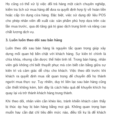
Họ cũng có thể xử lý việc đổi trả hàng một cách chuyên nghiệp,
kiểm tra lịch sử mua hàng để đưa ra quyết định hợp lý về hoàn tiền
hoặc cấp tín dụng cửa hàng. Đặc biệt, việc sử dụng dữ liệu POS
cho phép nhân viên đề xuất các sản phẩm phù hợp dựa trên các
lần mua trước, qua đó tăng giá trị giao dịch trung bình và nâng cao
chất lượng dịch vụ.
3. Luôn luôn theo dõi sau bán hàng
Luôn theo dõi sau bán hàng là nguyên tắc quan trọng giúp xây
dựng mối quan hệ bền chặt với khách hàng. Sự kiên trì chính là
chìa khóa, nhưng cần được thể hiện tinh tế. Trong bán hàng, nhân
viên giỏi không chỉ biết thuyết phục mà còn biết cân bằng giữa sự
kiên trì và cảm giác dễ chịu cho khách. Việc theo dõi trước khi
khách ra quyết định mua rất quan trọng để chuyển đổi họ thành
người mua thực sự. Tuy nhiên, duy trì liên lạc sau bán hàng cũng
cần thiết không kém, bởi đây là cách hiệu quả để khuyến khích họ
quay lại và trở thành khách hàng trung thành.
Khi theo dõi, nhân viên cần khéo léo, tránh khiến khách cảm thấy
bị thúc ép hay bị bán hàng bằng mọi giá. Không quan trọng bạn
muốn hay cần đạt chỉ tiêu đến mức nào, điều tối kỵ là để khách