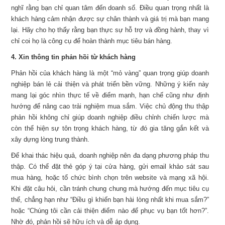
nghĩ rằng bạn chỉ quan tâm đến doanh số. Điều quan trọng nhất là
khách hàng cảm nhận được sự chân thành và giá trị mà bạn mang
lại. Hãy cho họ thấy rằng bạn thực sự hỗ trợ và đồng hành, thay vì
chỉ coi họ là công cụ để hoàn thành mục tiêu bán hàng.
4. Xin thông tin phản hồi từ khách hàng
Phản hồi của khách hàng là một “mỏ vàng” quan trọng giúp doanh
nghiệp bán lẻ cải thiện và phát triển bền vững. Những ý kiến này
mang lại góc nhìn thực tế về điểm mạnh, hạn chế cũng như định
hướng để nâng cao trải nghiệm mua sắm. Việc chủ động thu thập
phản hồi không chỉ giúp doanh nghiệp điều chỉnh chiến lược mà
còn thể hiện sự tôn trọng khách hàng, từ đó gia tăng gắn kết và
xây dựng lòng trung thành.
Để khai thác hiệu quả, doanh nghiệp nên đa dạng phương pháp thu
thập. Có thể đặt thẻ góp ý tại cửa hàng, gửi email khảo sát sau
mua hàng, hoặc tổ chức bình chọn trên website và mạng xã hội.
Khi đặt câu hỏi, cần tránh chung chung mà hướng đến mục tiêu cụ
thể, chẳng hạn như “Điều gì khiến bạn hài lòng nhất khi mua sắm?”
hoặc “Chúng tôi cần cải thiện điểm nào để phục vụ bạn tốt hơn?”.
Nhờ đó, phản hồi sẽ hữu ích và dễ áp dụng.