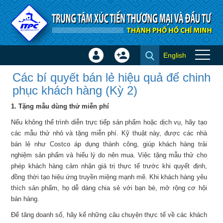
Truy cập nội dung luôn
English
Đăng
Tạo
Các bí quyết bán lẻ hiệu quả
nhập
tài
Các bí quyết bán lẻ hiệu quả để chinh
để chinh phục khách hàng (Kỳ
×
khoản
phục khách hàng (Kỳ 2)
2) - Tin ITPC
1. Tặng mẫu dùng thử miễn phí
Nếu không thể trình diễn trực tiếp sản phẩm hoặc dịch vụ, hãy tạo
các mẫu thử nhỏ và tặng miễn phí. Kỹ thuật này, được các nhà
bán lẻ như Costco áp dụng thành công, giúp khách hàng trải
nghiệm sản phẩm và hiểu lý do nên mua. Việc tặng mẫu thử cho
phép khách hàng cảm nhận giá trị thực tế trước khi quyết định,
đồng thời tạo hiệu ứng truyền miệng mạnh mẽ. Khi khách hàng yêu
thích sản phẩm, họ dễ dàng chia sẻ với bạn bè, mở rộng cơ hội
bán hàng.
Để tăng doanh số, hãy kể những câu chuyện thực tế về các khách