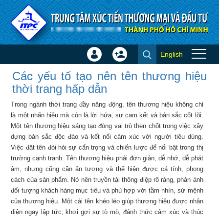
Truy cập nội dung luôn
English
Đăng
Tạo
Các yếu tố tạo nên tên thương
nhập
tài
Các yếu tố tạo nên tên thương hiệu
hiệu thời trang hấp dẫn - Tin
×
khoản
thời trang hấp dẫn
ITPC
Trong ngành thời trang đầy năng động, tên thương hiệu không chỉ
là một nhãn hiệu mà còn là lời hứa, sự cam kết và bản sắc cốt lõi.
Một tên thương hiệu sáng tạo đóng vai trò then chốt trong việc xây
dựng bản sắc độc đáo và kết nối cảm xúc với người tiêu dùng.
Việc đặt tên đòi hỏi sự cẩn trọng và chiến lược để nổi bật trong thị
trường cạnh tranh. Tên thương hiệu phải đơn giản, dễ nhớ, dễ phát
âm, nhưng cũng cần ấn tượng và thể hiện được cá tính, phong
cách của sản phẩm. Nó nên truyền tải thông điệp rõ ràng, phản ánh
đối tượng khách hàng mục tiêu và phù hợp với tầm nhìn, sứ mệnh
của thương hiệu. Một cái tên khéo léo giúp thương hiệu được nhận
diện ngay lập tức, khơi gợi sự tò mò, đánh thức cảm xúc và thúc