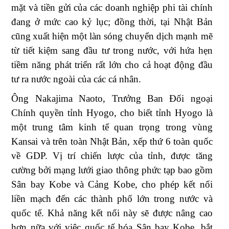
mặt và tiền gửi của các doanh nghiệp phi tài chính
đang ở mức cao kỷ lục
; đ
ồng thời,
tại Nhật Bản
cũng
xuất hiện
một làn sóng chuyển dịch mạnh mẽ
từ tiết kiệm sang đầu tư trong nước, v
ới
hứa hẹn
tiềm năng phát triển rất lớn cho cả hoạt động đầu
tư ra nước ngoài của các cá nhân
.
Ông Nakajima Naoto, Trưởng Ban Đối ngoại
Chính quyền tỉnh Hyogo, cho biết tỉnh Hyogo là
một trung tâm kinh tế quan trọng trong vùng
Kansai và trên toàn Nhật Bản, xếp thứ 6 toàn quốc
về GDP. Vị trí chiến lược của tỉnh, được tăng
cường bởi mạng lưới giao thông phức tạp bao gồm
Sân bay Kobe và Cảng Kobe, cho phép kết nối
liền mạch đến các thành phố lớn trong nước và
quốc tế. Khả năng kết nối này sẽ được nâng cao
hơn nữa với việc quốc tế hóa Sân bay Kobe, bắt