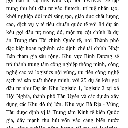
gọi đầu tư cụ thể. Khu vực lõi TP.HCM sẽ tập
trung thu hút đầu tư vào fintech, trí tuệ nhân tạo,
khởi nghiệp đổi mới sáng tạo, giáo dục chất lượng
cao, dịch vụ y tế tiêu chuẩn quốc tế với 84 dự án
kêu gọi đầu tư; trong đó, một trụ cột chính là dự
án Trung tâm Tài chính Quốc tế, nơi Thành phố
đặc biệt hoan nghênh các định chế tài chính Nhật
Bản tham gia sâu rộng. Khu vực Bình Dương sẽ
trở thành trung tâm công nghiệp thông minh, công
nghệ cao và logistics nội vùng, ưu tiên công nghệ
sạch và sản xuất thông minh, với 25 dự án kêu gọi
đầu tư như Dự án Khu logistic 1, logistic 2 tại xã
Hội Nghĩa, thành phố Tân Uyên và các dự án xây
dựng các Khu đô thị lớn. Khu vực Bà Rịa - Vũng
Tàu được định vị là Trung tâm Kinh tế biển Quốc
gia, đẩy mạnh thu hút vốn vào cảng biển nước