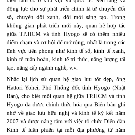
biển tầm cỡ ở khu vực và quốc tế. Nền tảng và
động lực cho sự phát triển chính là từ chuyển đổi
số, chuyển đổi xanh, đổi mới sáng tạo. Trong
không gian phát triển mới này, quan hệ hợp tác
giữa TP.HCM và tỉnh Hyogo sẽ có thêm nhiều
điểm chạm và cơ hội để mở rộng, nhất là trong các
lĩnh vực tiên phong như kinh tế số, kinh tế xanh,
kinh tế tuần hoàn, kinh tế tri thức, năng lượng tái
tạo, nâng cấp ngành nghề, v.v.
Nhắc lại lịch sử quan hệ giao lưu tốt đẹp, ông
Hattori Yohei, Phó Thống đốc tỉnh Hyogo (Nhật
Bản), cho biết mối quan hệ giữa TP.HCM và tỉnh
Hyogo đã được chính thức hóa qua Biên bản ghi
nhớ về giao lưu hữu nghị và kinh tế ký kết năm
2007 và được nâng tầm với việc tổ chức Diễn đàn
Kinh tế luân phiên tại mỗi địa phương từ năm