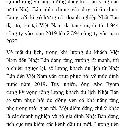
sự mở rộng và tăng trưởng đáng kể.
L
àn sóng đầu
tư từ Nhật Bản
nhìn chung
vẫn duy trì ổn định.
Cùng với đó, số lượng các doanh nghiệp Nhật Bản
đặt trụ sở tại Việt Nam đã tăng mạnh từ 1.944
công ty vào năm 2019 lên 2.394 công ty vào năm
2023
.
Về
mặt
du lịch
, trong khi lượng du khách Việt
Nam đến Nhật Bản đang tăng trưởng rất mạnh, thì
ở chiều ngược lại, số lượng khách du lịch từ Nhật
Bản đến Việt Nam vẫn chưa phục hồi về mức đỉnh
trước
năm 2019
. Tuy nhiên,
ô
ng Abe Ryota
cũng
kỳ vọng
rằng lượng khách du lịch Nhật Bản
sẽ sớm phục hồi
do
đồng yên có khả năng
tăng
nhẹ trong thời gian tới
.
Một điểm đáng chú ý khác
là các doanh nghiệp và hộ gia đình Nhật Bản đang
tích cực tìm kiếm các kênh đầu tư mới. Lượng tiền