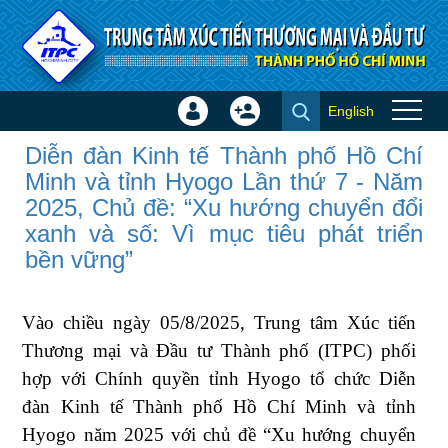
Truy cập nội dung luôn
English
Đăng
Tạo
Diễn đàn Kinh tế Thành phố Hồ
nhập
tài
Diễn đàn Kinh tế Thành phố Hồ Chí
Chí Minh và tỉnh Hyogo Lần
×
khoản
Minh và tỉnh Hyogo Lần thứ 7 - Năm
thứ 7 - Năm 2025, Chủ đề: “Xu
2025, Chủ đề: “Xu hướng chuyển đổi
hướng chuyển đổi xanh và số:
xanh và số: Vì mục tiêu phát triển
Vì mục tiêu phát triển bền
bền vững”
vững” - Tin ITPC
Vào chiều ngày 05/8/2025, Trung tâm Xúc tiến
Thương mại và Đầu tư Thành phố (ITPC) phối
hợp với Chính quyền tỉnh Hyogo tổ chức Diễn
đàn Kinh tế Thành phố Hồ Chí Minh và tỉnh
Hyogo năm 2025 với chủ đề “Xu hướng chuyển