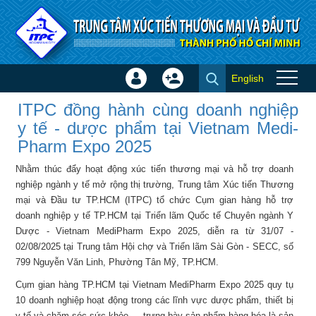
Truy cập nội dung luôn
English
Đăng
Tạo
ITPC đồng hành cùng doanh
nhập
tài
ITPC đồng hành cùng doanh nghiệp
nghiệp y tế - dược phẩm tại
×
khoản
y tế - dược phẩm tại Vietnam Medi-
Vietnam Medi-Pharm Expo
Pharm Expo 2025
2025 - Tin ITPC
Nhằm thúc đẩy hoạt động xúc tiến thương mại và hỗ trợ doanh
nghiệp ngành y tế mở rộng thị trường, Trung tâm Xúc tiến Thương
mại và Đầu tư TP.HCM (ITPC) tổ chức Cụm gian hàng hỗ trợ
doanh nghiệp y tế TP.HCM tại Triển lãm Quốc tế Chuyên ngành Y
Dược - Vietnam MediPharm Expo 2025, diễn ra từ 31/07 -
02/08/2025 tại Trung tâm Hội chợ và Triển lãm Sài Gòn - SECC, số
799 Nguyễn Văn Linh, Phường Tân Mỹ, TP.HCM.
Cụm gian hàng TP.HCM tại Vietnam MediPharm Expo 2025 quy tụ
10 doanh nghiệp hoạt động trong các lĩnh vực dược phẩm, thiết bị
y tế và chăm sóc sức khỏe,... trưng bày sản phẩm hàng hóa là sản