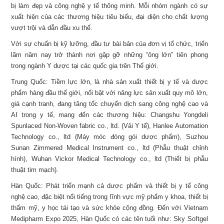
bị làm đẹp và công nghệ y tế thông minh. Mỗi nhóm ngành có sự
xuất hiện của các thương hiệu tiêu biểu, đại diện cho chất lượng
vượt trội và dẫn đầu xu thế.
Với sự chuẩn bị kỹ lưỡng, đầu tư bài bản của đơn vị tổ chức, triển
lãm năm nay trở thành nơi gặp gỡ những “ông lớn” tiên phong
trong ngành Y dược tại các quốc gia trên Thế giới.
Trung Quốc: Tiềm lực lớn, là nhà sản xuất thiết bị y tế và dược
phẩm hàng đầu thế giới, nổi bật với năng lực sản xuất quy mô lớn,
giá cạnh tranh, đang tăng tốc chuyển dịch sang công nghệ cao và
AI trong y tế, mang đến các thương hiệu: Changshu Yongdeli
Spunlaced Non-Woven fabric co., ltd. (Vải Y tế), Hanlee Automation
Technology co., ltd (Máy móc đóng gói dược phẩm), Suzhou
Sunan Zimmered Medical Instrument co., ltd (Phẫu thuật chỉnh
hình), Wuhan Vickor Medical Technology co., ltd (Thiết bị phẫu
thuật tim mạch).
Hàn Quốc: Phát triển mạnh cả dược phẩm và thiết bị y tế công
nghệ cao, đặc biệt nổi tiếng trong lĩnh vực mỹ phẩm y khoa, thiết bị
thẩm mỹ, y học tái tạo và sức khỏe cộng đồng. Đến với Vietnam
Medipharm Expo 2025, Hàn Quốc có các tên tuổi như: Sky Softgel