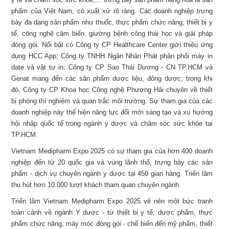
phẩm của Việt Nam, có xuất xứ rõ ràng. Các doanh nghiệp trưng
bày đa dạng sản phẩm như thuốc, thực phẩm chức năng, thiết bị y
tế, công nghệ cảm biến, giường bệnh công thái học và giải pháp
đóng gói. Nổi bật có Công ty CP Healthcare Center giới thiệu ứng
dụng HCC App; Công ty TNHH Ngân Nhân Phát phân phối máy in
date và vật tư in; Công ty CP Sao Thái Dương - CN TP.HCM và
Genat mang đến các sản phẩm dược liệu, đông dược; trong khi
đó, Công ty CP Khoa học Công nghệ Phượng Hải chuyên về thiết
bị phòng thí nghiệm và quan trắc môi trường. Sự tham gia của các
doanh nghiệp này thể hiện năng lực đổi mới sáng tạo và xu hướng
hội nhập quốc tế trong ngành y dược và chăm sóc sức khỏe tại
TP.HCM.
Vietnam Medipharm Expo 2025 có sự tham gia của hơn 400 doanh
nghiệp đến từ 20 quốc gia và vùng lãnh thổ, trưng bày các sản
phẩm - dịch vụ chuyên ngành y dược tại 450 gian hàng. Triển lãm
thu hút hơn 10.000 lượt khách tham quan chuyên ngành.
Triển lãm Vietnam Medipharm Expo 2025 vẽ nên một bức tranh
toàn cảnh về ngành Y dược - từ thiết bị y tế, dược phẩm, thực
phẩm chức năng, máy móc đóng gói - chế biến đến mỹ phẩm, thiết