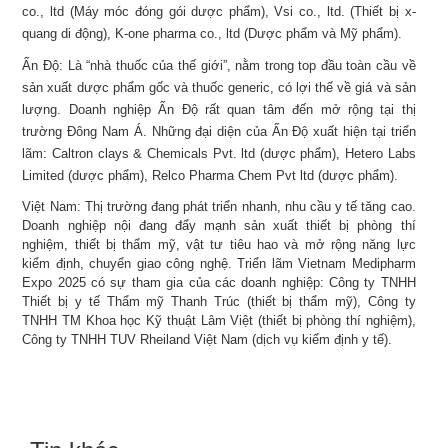
co., ltd (Máy móc đóng gói dược phẩm), Vsi co., ltd. (Thiết bị x-
quang di động), K-one pharma co., ltd (Dược phẩm và Mỹ phẩm).
Ấn Độ: Là “nhà thuốc của thế giới”, nằm trong top đầu toàn cầu về
sản xuất dược phẩm gốc và thuốc generic, có lợi thế về giá và sản
lượng. Doanh nghiệp Ấn Độ rất quan tâm đến mở rộng tại thị
trường Đông Nam Á. Những đại diện của Ấn Độ xuất hiện tại triển
lãm: Caltron clays & Chemicals Pvt. ltd (dược phẩm), Hetero Labs
Limited (dược phẩm), Relco Pharma Chem Pvt ltd (dược phẩm).
Việt Nam: Thị trường đang phát triển nhanh, nhu cầu y tế tăng cao.
Doanh nghiệp nội đang đẩy mạnh sản xuất thiết bị phòng thí
nghiệm, thiết bị thẩm mỹ, vật tư tiêu hao và mở rộng năng lực
kiểm định, chuyển giao công nghệ. Triển lãm Vietnam Medipharm
Expo 2025 có sự tham gia của các doanh nghiệp: Công ty TNHH
Thiết bị y tế Thẩm mỹ Thanh Trúc (thiết bị thẩm mỹ), Công ty
TNHH TM Khoa học Kỹ thuật Lâm Việt (thiết bị phòng thí nghiệm),
Công ty TNHH TUV Rheiland Việt Nam (dịch vụ kiểm định y tế).