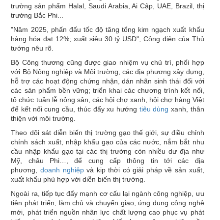
trường sản phẩm Halal, Saudi Arabia, Ai Cập, UAE, Brazil, thị
trường Bắc Phi...
"Năm 2025, phấn đấu tốc độ tăng tổng kim ngạch xuất khẩu
hàng hóa đạt 12%; xuất siêu 30 tỷ USD", Công điện của Thủ
tướng nêu rõ.
Bộ Công thương cũng được giao nhiệm vụ chủ trì, phối hợp
với Bộ Nông nghiệp và Môi trường, các địa phương xây dựng,
hỗ trợ các hoạt động chứng nhận, dán nhãn sinh thái đối với
các sản phẩm bền vững; triển khai các chương trình kết nối,
tổ chức tuần lễ nông sản, các hội chợ xanh, hội chợ hàng Việt
để kết nối cung cầu, thúc đẩy xu hướng
tiêu dùng
xanh, thân
thiện với môi trường.
Theo dõi sát diễn biến thị trường gạo thế giới, sự điều chỉnh
chính sách xuất, nhập khẩu gạo của các nước, nắm bắt nhu
cầu nhập khẩu gạo tại các thị trường còn nhiều dư địa như
Mỹ, châu Phi…, để cung cấp thông tin tới các địa
phương,
doanh nghiệp
và kịp thời có giải pháp về sản xuất,
xuất khẩu phù hợp với diễn biến thị trường.
Ngoài ra, tiếp tục đẩy mạnh cơ cấu lại ngành công nghiệp, ưu
tiên phát triển, làm chủ và chuyển giao, ứng dụng công nghệ
mới, phát triển nguồn nhân lực chất lượng cao phục vụ phát