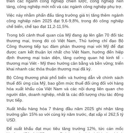
triển các ngành công nghiệp chiến lược, công nghiệp nền
tảng, công nghiệp mới nổi và các ngành công nghiệp phụ trợ.
Việc này nhằm phấn đấu tăng trưởng giá trị tăng thêm ngành
công nghiệp năm 2025 đạt 9,6-9,8%, trong đó công nghiệp
chế biến, chế tạo đạt 11,2-11,5%.
Trong bối cảnh thuế quan của Mỹ đang áp lên gần 70 đối tác
thương mại, trong đó có Việt Nam, Thủ tướng chỉ đạo Bộ
Công thương tiếp tục đàm phán thương mại với Mỹ để đạt
được cam kết thuận lợi nhất cho Việt Nam, hướng đến hiệp
định thương mại toàn diện, tăng cường quan hệ kinh tế -
thương mại Viêt - Mỹ theo hướng cân bằng và bền vững; triển
khai nhanh các thỏa thuận thương mại đã ký.
Bộ Công thương phải phổ biến và hướng dẫn về chính sách
thuế đối ứng của Mỹ, bao gồm mức thuế đối ứng đối với hàng
hóa xuất khẩu của Việt Nam và các nội dung liên quan cho
người dân, doanh nghiệp, nhất là các đối tượng chịu tác động
trực tiếp.
Xuất khẩu hàng hóa 7 tháng đầu năm 2025 ghi nhận tăng
trưởng gần 15% so với cùng kỳ năm trước, đạt xấp xỉ 262,5 tỷ
USD.
Để xuất khẩu đạt mục tiêu tăng trưởng 12%, tức cán mốc