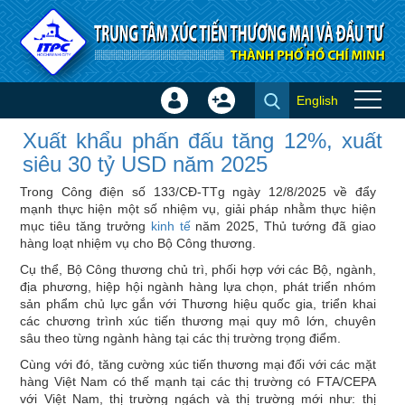
Truy cập nội dung luôn
English
Đăng
Tạo
Xuất khẩu phấn đấu tăng 12%,
nhập
tài
Xuất khẩu phấn đấu tăng 12%, xuất
xuất siêu 30 tỷ USD năm 2025
×
khoản
siêu 30 tỷ USD năm 2025
- Tin trong nước
Trong Công điện số 133/CĐ-TTg ngày 12/8/2025 về đẩy
mạnh thực hiện một số nhiệm vụ, giải pháp nhằm thực hiện
mục tiêu tăng trưởng
kinh tế
năm 2025, Thủ tướng đã giao
hàng loạt nhiệm vụ cho Bộ Công thương.
Cụ thể, Bộ Công thương chủ trì, phối hợp với các Bộ, ngành,
địa phương, hiệp hội ngành hàng lựa chọn, phát triển nhóm
sản phẩm chủ lực gắn với Thương hiệu quốc gia, triển khai
các chương trình xúc tiến thương mại quy mô lớn, chuyên
sâu theo từng ngành hàng tại các thị trường trọng điểm.
Cùng với đó, tăng cường xúc tiến thương mại đối với các mặt
hàng Việt Nam có thế mạnh tại các thị trường có FTA/CEPA
với Việt Nam, thị trường ngách và thị trường mới như: thị