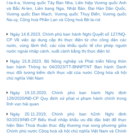
I-ta-li-a, Vương quốc Tây Ban Nha, Liên hiệp Vương quốc Anh
và Bắc Ai-len, Liên bang Nga, Nhật Bản, Đại Hàn Dân Quốc,
Vương quốc Đan Mạch, Vương quốc Thụy Điển, Vương quốc
Na-uy, Cộng hoà Phần Lan và Cộng hoà Bê-la-rút
Ngày 14.8.2023, Chính phủ ban hành Nghị Quyết số 127/NQ-
CP Về việc áp dụng cấp thị thực điện tử cho công dân các
nước, vùng lãnh thổ; các cửa khẩu quốc tế cho phép người
nước ngoài nhập cảnh, xuất cảnh bằng thị thực điện tử
Ngày 15.8.2023, Bộ Nông nghiệp và Phát triển Nông thôn
ban hành Thông tư 04/2023/TT-BNNPTNT Ban hành Danh
mục đối tượng kiểm dịch thực vật của nước Cộng hòa xã hội
chủ nghĩa Việt Nam
Ngày 19.10.2020, Chính phủ ban hành Nghị định
128/2020/NĐ-CP Quy định xử phạt vi phạm hành chính trong
lĩnh vực hải quan
Ngày 20.11.2019, Chính phủ ban h2nh Nghị định
92/2019/NĐ-CP Biểu thuế nhập khẩu ưu đãi đặc biệt để thực
hiện Bản Thoả thuận thúc đẩy thương mại song phương giữa
Chính phủ nước Cộng hoà xã hội chủ nghĩa Việt Nam và Chính