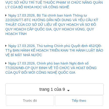
VỰC SỞ HỮU TRÍ TUỆ THUỘC PHẠM VI CHỨC NĂNG QUẢN
LÝ CỦA BỘ KHOA HỌC VÀ CÔNG NGHỆ
Ngày 17.03.2026, Bộ Tài chính ban hành Thông tư
22/2026/TT-BTC HƯỚNG DẪN NỘI DUNG VÀ YÊU CẦU KỸ
THUẬT CỦA CƠ SỞ DỮ LIỆU VỀ QUY HOẠCH VÀ SƠ ĐỒ
QUY HOẠCH CẤP QUỐC GIA, QUY HOẠCH VÙNG, QUY
HOẠCH TỈNH
Ngày 17.03.2026, Thủ tướng Chính phủ Quyết định 452/QĐ-
TTg BAN HÀNH KẾ HOẠCH TRIỂN KHAI THI HÀNH LUẬT BẢO
VỆ BÍ MẬT NHÀ NƯỚC
Ngày 17.03.2026, Chính phủ ban hành Nghị định số
77/2026/NĐ-CP QUY ĐỊNH VỀ TỔ CHỨC VÀ HOẠT ĐỘNG
CỦA QUỸ ĐỔI MỚI CÔNG NGHỆ QUỐC GIA
trang 1 của 9
Trước đó
Tiếp theo