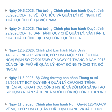
Ngày 09.6.2026, Thủ tướng Chính phủ ban hành Quyết định
30/2026/QĐ-TTg VỀ TỔ CHỨC VÀ QUẢN LÝ HỘI NGHỊ, HỘI
THẢO QUỐC TẾ TẠI VIỆT NAM
Ngày 04.6.2026, Thủ tướng Chính phủ ban hành Quyết định
29/2026/QĐ-TTg BAN HÀNH QUY CHẾ QUẢN LÝ, VẬN HÀNH,
KHAI THÁC CỔNG DỊCH VỤ CÔNG QUỐC GIA
Ngày 12.5.2026, Chính phủ ban hành Nghị Định
148/2026/NĐ-CP SỬA ĐỔI, BỔ SUNG MỘT SỐ ĐIỀU CỦA
NGHỊ ĐỊNH SỐ 72/2015/NĐ-CP NGÀY 07 THÁNG 9 NĂM 2015
CỦA CHÍNH PHỦ VỀ QUẢN LÝ HOẠT ĐỘNG THÔNG TIN ĐỐI
NGOẠI
Ngày 11.5.2026, Bộ Công thương ban hành Thông tư số
25/2026/TT-BCT QUY ĐỊNH QUẢN LÝ CHƯƠNG TRÌNH,
NHIỆM VỤ KHOA HỌC, CÔNG NGHỆ VÀ ĐỔI MỚI SÁNG TẠO
SỬ DỤNG NGÂN SÁCH NHÀ NƯỚC CỦA BỘ CÔNG THƯƠNG
Ngày 11.5.2026, Chính phủ ban hành Nghị Quyết 125/NQ-CP
VỀ VIỆC BỔ SUNG DỰ ÁN LUẬT ĐỊNH DANH VÀ XÁC THỰC