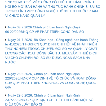
1781/QĐ-BTC VỀ VIỆC CÔNG BỐ THỦ TỤC HÀNH CHÍNH
NỘI BỘ MỚI BAN HÀNH VÀ THỦ TỤC HÀNH CHÍNH BỊ BÃI BỎ
TRONG LĨNH VỰC CÔNG NGHỆ THÔNG TIN THUỘC PHẠM
VI CHỨC NĂNG QUẢN LÝ
Ngày 09.7.2026 Chính phủ ban hành Nghị Quyết
66.22/2026/NQ-CP VỀ PHÁT TRIỂN CÔNG DÂN SỐ
Ngày 01.7.2026, Bộ Khoa học - Công nghệ ban hành Thông
tư 41/2026/TT-BKHCN QUY ĐỊNH CHI TIẾT VỀ PHÁT TRIỂN
THỬ NGHIỆM TRONG CHUYỂN ĐỔI SỐ VÀ QUẢN LÝ CHẤT
LƯỢNG CÁC HOẠT ĐỘNG ĐẦU TƯ, MUA SẮM, THUÊ DỊCH
VỤ CHO CHUYỂN ĐỔI SỐ SỬ DỤNG NGÂN SÁCH NHÀ
NƯỚC
Ngày 25.6.2026, Chính phủ ban hành Nghị định
229/2026/NĐ-CP QUY ĐỊNH VỀ TỔ CHỨC VÀ HOẠT ĐỘNG
CỦA QUỸ PHÁT TRIỂN KHOA HỌC VÀ CÔNG NGHỆ QUỐC
GIA
Ngày 29.6.2026, Chính phủ ban hành Nghị định
237/2026/NĐ-CP QUY ĐỊNH CHI TIẾT THI HÀNH MỘT SỐ
ĐIỀU CỦA LUẬT BÁO CHÍ