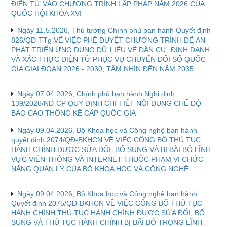
ĐIỆN TỬ VÀO CHƯƠNG TRÌNH LẬP PHÁP NĂM 2026 CỦA
QUỐC HỘI KHÓA XVI
Ngày 11.5.2026, Thủ tướng Chính phủ ban hành Quyết định
826/QĐ-TTg VỀ VIỆC PHÊ DUYỆT CHƯƠNG TRÌNH ĐỀ ÁN
PHÁT TRIỂN ỨNG DỤNG DỮ LIỆU VỀ DÂN CƯ, ĐỊNH DANH
VÀ XÁC THỰC ĐIỆN TỬ PHỤC VỤ CHUYỂN ĐỔI SỐ QUỐC
GIA GIAI ĐOẠN 2026 - 2030, TẦM NHÌN ĐẾN NĂM 2035
Ngày 07.04.2026, Chính phủ ban hành Nghị định
139/2026/NĐ-CP QUY ĐỊNH CHI TIẾT NỘI DUNG CHẾ ĐỘ
BÁO CÁO THỐNG KÊ CẤP QUỐC GIA
Ngày 09.04.2026, Bộ Khoa học và Công nghệ ban hành
quyết định 2074/QĐ-BKHCN VỀ VIỆC CÔNG BỐ THỦ TỤC
HÀNH CHÍNH ĐƯỢC SỬA ĐỔI, BỔ SUNG VÀ BỊ BÃI BỎ LĨNH
VỰC VIỄN THÔNG VÀ INTERNET THUỘC PHẠM VI CHỨC
NĂNG QUẢN LÝ CỦA BỘ KHOA HỌC VÀ CÔNG NGHỆ
Ngày 09.04.2026, Bộ Khoa học và Công nghệ ban hành
Quyết định 2075/QĐ-BKHCN VỀ VIỆC CÔNG BỐ THỦ TỤC
HÀNH CHÍNH THỦ TỤC HÀNH CHÍNH ĐƯỢC SỬA ĐỔI, BỔ
SUNG VÀ THỦ TỤC HÀNH CHÍNH BỊ BÃI BỎ TRONG LĨNH