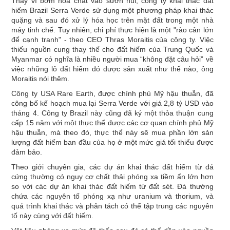
Thay vì bơm hóa chất vào sườn núi, công ty khai thác đất
hiếm Brazil Serra Verde sử dụng một phương pháp khai thác
quặng và sau đó xử lý hóa học trên mặt đất trong một nhà
máy tinh chế. Tuy nhiên, chi phí thực hiện là một "rào cản lớn
để cạnh tranh" - theo CEO Thras Moraitis của công ty. Việc
thiếu nguồn cung thay thế cho đất hiếm của Trung Quốc và
Myanmar có nghĩa là nhiều người mua “không đặt câu hỏi” về
việc những lô đất hiếm đó được sản xuất như thế nào, ông
Moraitis nói thêm.
Công ty USA Rare Earth, được chính phủ Mỹ hậu thuẫn, đã
công bố kế hoạch mua lại Serra Verde với giá 2,8 tỷ USD vào
tháng 4. Công ty Brazil này cũng đã ký một thỏa thuận cung
cấp 15 năm với một thực thể được các cơ quan chính phủ Mỹ
hậu thuẫn, mà theo đó, thực thể này sẽ mua phần lớn sản
lượng đất hiếm ban đầu của họ ở một mức giá tối thiểu được
đảm bảo.
Theo giới chuyên gia, các dự án khai thác đất hiếm từ đá
cứng thường có nguy cơ chất thải phóng xạ tiềm ẩn lớn hơn
so với các dự án khai thác đất hiếm từ đất sét. Đá thường
chứa các nguyên tố phóng xạ như uranium và thorium, và
quá trình khai thác và phân tách có thể tập trung các nguyên
tố này cùng với đất hiếm.