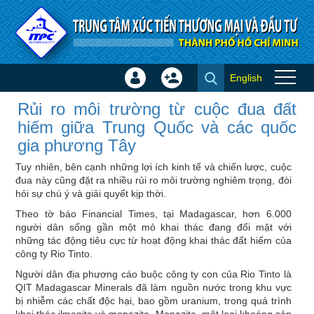
Truy cập nội dung luôn
English
Đăng
Tạo
Rủi ro môi trường từ cuộc đua
nhập
tài
Rủi ro môi trường từ cuộc đua đất
đất hiếm giữa Trung Quốc và
×
khoản
hiếm giữa Trung Quốc và các quốc
các quốc gia phương Tây - Tin
gia phương Tây
quốc tế
Tuy nhiên, bên cạnh những lợi ích kinh tế và chiến lược, cuộc
đua này cũng đặt ra nhiều rủi ro môi trường nghiêm trọng, đòi
hỏi sự chú ý và giải quyết kịp thời.
Theo tờ báo Financial Times, tại Madagascar, hơn 6.000
người dân sống gần một mỏ khai thác đang đối mặt với
những tác động tiêu cực từ hoạt động khai thác đất hiếm của
công ty Rio Tinto.
Người dân địa phương cáo buộc công ty con của Rio Tinto là
QIT Madagascar Minerals đã làm nguồn nước trong khu vực
bị nhiễm các chất độc hại, bao gồm uranium, trong quá trình
khai thác ilmenite và monazite. Monazite, một loại khoáng sản