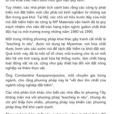
Tuy nhiên, các nhà phân tích cảnh báo rằng các công ty phát
triển mỏ đất hiếm mới cần phải rút kinh nghiệm từ những sai
lầm trong quá khứ. Tại Mỹ, các chủ sở hữu trước đây của một
mỏ đất hiếm hiện do công ty MP Materials vận hành đã bị quy
trách nhiệm cho việc để tràn hàng trăm nghìn gallon chất thải
độc hại ra môi trường trong những năm 1980 và 1990.
Một trong những phương pháp khai thác gây tranh cãi nhất là
“leaching in situ”, được sử dụng tại Myanmar, nơi hóa chất
được bơm vào các sườn núi để tách đất hiếm ra khỏi đất sét.
Quá trình này đã bị một số tổ chức môi trường cho là có mối
liên hệ với tình trạng acid hóa hệ thống nước, làm chết hàng
loạt động vật và cá, cũng như gây thiệt hại đối với đất nông
nghiệp và thảm thực vật.
Ông Constantine Karayannopoulos, một chuyên gia trong
ngành, cho rằng phương pháp này là "vết đen lớn nhất của
ngành công nghiệp đất hiếm".
Các nhà phân tích khác cho biết các nhà đầu tư phương Tây
không mặn mà với phương pháp “leaching in situ”, nhưng do
chi phí thấp hơn nhiều, phương pháp này khiến các phương
pháp thay thế khó cạnh tranh.