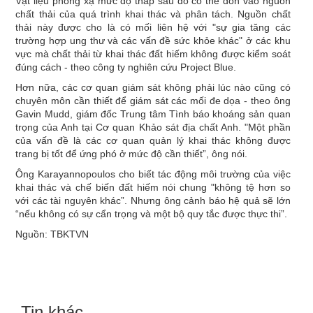
Vật liệu phóng xạ mức độ thấp sau đó có thể dồn vào nguồn
chất thải của quá trình khai thác và phân tách. Nguồn chất
thải này được cho là có mối liên hệ với "sự gia tăng các
trường hợp ung thư và các vấn đề sức khỏe khác" ở các khu
vực mà chất thải từ khai thác đất hiếm không được kiểm soát
đúng cách - theo công ty nghiên cứu Project Blue.
Hơn nữa, các cơ quan giám sát không phải lúc nào cũng có
chuyên môn cần thiết để giám sát các mối đe dọa - theo ông
Gavin Mudd, giám đốc Trung tâm Tình báo khoáng sản quan
trọng của Anh tại Cơ quan Khảo sát địa chất Anh. "Một phần
của vấn đề là các cơ quan quản lý khai thác không được
trang bị tốt để ứng phó ở mức độ cần thiết”, ông nói.
Ông Karayannopoulos cho biết tác động môi trường của việc
khai thác và chế biến đất hiếm nói chung "không tệ hơn so
với các tài nguyên khác”. Nhưng ông cảnh báo hệ quả sẽ lớn
“nếu không có sự cẩn trọng và một bộ quy tắc được thực thi”.
Nguồn: TBKTVN
Tin khác