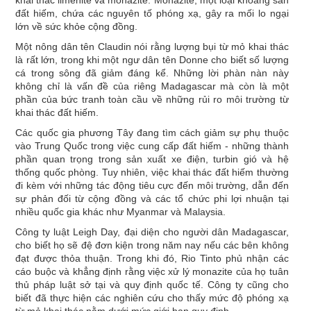
đất hiếm, chứa các nguyên tố phóng xạ, gây ra mối lo ngại
lớn về sức khỏe cộng đồng.
Một nông dân tên Claudin nói rằng lượng bụi từ mỏ khai thác
là rất lớn, trong khi một ngư dân tên Donne cho biết số lượng
cá trong sông đã giảm đáng kể. Những lời phàn nàn này
không chỉ là vấn đề của riêng Madagascar mà còn là một
phần của bức tranh toàn cầu về những rủi ro môi trường từ
khai thác đất hiếm.
Các quốc gia phương Tây đang tìm cách giảm sự phụ thuộc
vào Trung Quốc trong việc cung cấp đất hiếm - những thành
phần quan trọng trong sản xuất xe điện, turbin gió và hệ
thống quốc phòng. Tuy nhiên, việc khai thác đất hiếm thường
đi kèm với những tác động tiêu cực đến môi trường, dẫn đến
sự phản đối từ cộng đồng và các tổ chức phi lợi nhuận tại
nhiều quốc gia khác như Myanmar và Malaysia.
Công ty luật Leigh Day, đại diện cho người dân Madagascar,
cho biết họ sẽ đệ đơn kiện trong năm nay nếu các bên không
đạt được thỏa thuận. Trong khi đó, Rio Tinto phủ nhận các
cáo buộc và khẳng định rằng việc xử lý monazite của họ tuân
thủ pháp luật sở tại và quy định quốc tế. Công ty cũng cho
biết đã thực hiện các nghiên cứu cho thấy mức độ phóng xạ
từ mỏ khai thác nằm dưới mức giới hạn quy định.