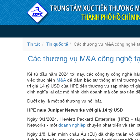
Truy cập nội dung luôn
Các thương vụ M&A công ng
Tin tức
Tin quốc tế
Các thương vụ M&A công nghệ tạo
Các thương vụ M&A công nghệ tạo
Kể từ đầu năm 2024 tới nay, các công ty công nghệ h
việc thực hiện
M&A
để đảm bảo sự thống trị thị trường 
trị giá 14 tỷ USD của HPE đến thương vụ sáp nhập trị g
định nghĩa lại các mô hình kinh doanh mà còn tạo tiền 
Dưới đây là một số thương vụ nổi bật.
HPE mua Juniper Networks với giá 14 tỷ USD
Ngày 9/1/2024, Hewlett Packard Enterprise (HPE) - t
Networks - một
doanh nghiệp
chuyên phát triển và sản xu
Ngày 1/8, Liên minh châu Âu (EU) đã chấp thuận vô đi
ảnh hưởng tiêu cực đến cạnh tranh trên thị trường Khu 