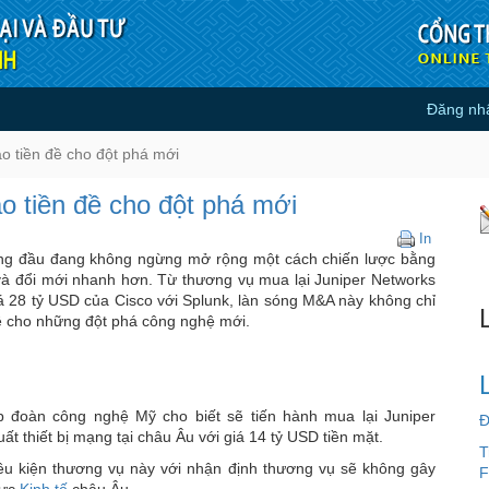
Đăng nh
hệ tạo tiền đề cho đột phá mới -
 tiền đề cho đột phá mới
 tiền đề cho đột phá mới
Các
In
thương
àng đầu đang không ngừng mở rộng một cách chiến lược bằng
vụ
và đổi mới nhanh hơn. Từ thương vụ mua lại Juniper Networks
M&A
iá 28 tỷ USD của Cisco với Splunk, làn sóng M&A này không chỉ
công
đề cho những đột phá công nghệ mới.
nghệ
tạo
tiền
đề
cho
ập đoàn công nghệ Mỹ cho biết sẽ tiến hành mua lại Juniper
Đ
đột
ất thiết bị mạng tại châu Âu với giá 14 tỷ USD tiền mặt.
T
phá
ều kiện thương vụ này với nhận định thương vụ sẽ không gây
mới
F
vực
Kinh tế
châu Âu.