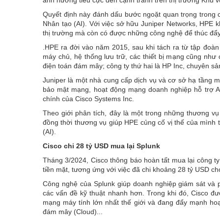
Quyết định này đánh dấu bước ngoặt quan trọng trong cu
Nhân tạo (AI). Với việc sở hữu Juniper Networks, HPE 
thị trường mà còn có được những công nghệ để thúc đẩy 
.
HPE ra đời vào năm 2015, sau khi tách ra từ tập đoà
máy chủ, hệ thống lưu trữ, các thiết bị mạng cũng như
điện toán đám mây; công ty thứ hai là HP Inc, chuyên s
Juniper là một nhà cung cấp dịch vụ và cơ sở hạ tầng mạn
bảo mật mạng, hoạt động mạng doanh nghiệp hỗ trợ AI
chính của Cisco Systems Inc.
Theo giới phân tích, đây là một trong những thương vụ 
đồng thời thương vụ giúp HPE củng cố vị thế của mình tr
(AI).
Cisco chi 28 tỷ USD mua lại Splunk
Tháng 3/2024, Cisco thông báo hoàn tất mua lại công t
tiền mặt, tương ứng với việc đã chi khoảng 28 tỷ USD ch
Công nghệ của Splunk giúp doanh nghiệp giám sát và phâ
các vấn đề kỹ thuật nhanh hơn. Trong khi đó, Cisco đượ
mạng máy tính lớn nhất thế giới và đang đẩy mạnh ho
đám mây (Cloud)...