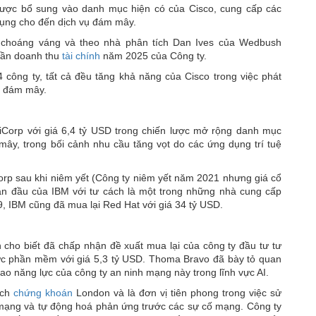
 được bổ sung vào danh mục hiện có của Cisco, cung cấp các
 dụng cho đến dịch vụ đám mây.
choáng váng và theo nhà phân tích Dan Ives của Wedbush
 lần doanh thu
tài chính
năm 2025 của Công ty.
 công ty, tất cả đều tăng khả năng của Cisco trong việc phát
án đám mây.
hiCorp với giá 6,4 tỷ USD trong chiến lược mở rộng danh mục
y, trong bối cảnh nhu cầu tăng vọt do các ứng dụng trí tuệ
orp sau khi niêm yết (Công ty niêm yết năm 2021 nhưng giá cổ
dẫn đầu của IBM với tư cách là một trong những nhà cung cấp
 IBM cũng đã mua lại Red Hat với giá 34 tỷ USD.
cho biết đã chấp nhận đề xuất mua lại của công ty đầu tư tư
vực phần mềm với giá 5,3 tỷ USD. Thoma Bravo đã bày tỏ quan
ao năng lực của công ty an ninh mạng này trong lĩnh vực AI.
ịch
chứng khoán
London và là đơn vị tiên phong trong việc sử
 mạng và tự động hoá phản ứng trước các sự cố mạng. Công ty