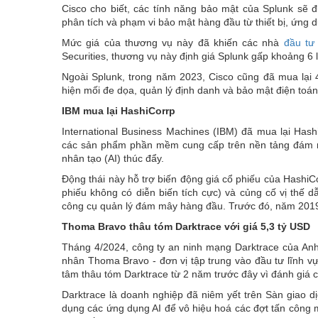
Cisco cho biết, các tính năng bảo mật của Splunk sẽ
phân tích và phạm vi bảo mật hàng đầu từ thiết bị, ứng
Mức giá của thương vụ này đã khiến các nhà
đầu tư
Securities, thương vụ này định giá Splunk gấp khoảng 6
Ngoài Splunk, trong năm 2023, Cisco cũng đã mua lại 4
hiện mối đe dọa, quản lý định danh và bảo mật điện to
IBM mua lại HashiCorrp
International Business Machines (IBM) đã mua lại Has
các sản phẩm phần mềm cung cấp trên nền tảng đám mâ
nhân tạo (AI) thúc đẩy.
Động thái này hỗ trợ biến động giá cổ phiếu của HashiC
phiếu không có diễn biến tích cực) và củng cố vị thế 
công cụ quản lý đám mây hàng đầu. Trước đó, năm 2019,
Thoma Bravo thâu tóm Darktrace với giá 5,3 tỷ USD
Tháng 4/2024, công ty an ninh mạng Darktrace của Anh 
nhân Thoma Bravo - đơn vị tập trung vào đầu tư lĩnh 
tâm thâu tóm Darktrace từ 2 năm trước đây vì đánh giá c
Darktrace là doanh nghiệp đã niêm yết trên Sàn giao d
dụng các ứng dụng AI để vô hiệu hoá các đợt tấn công