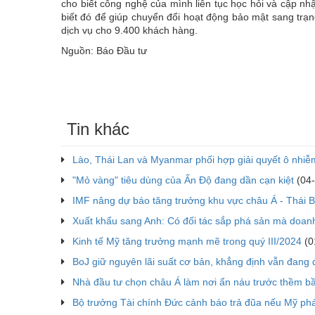
cho biết công nghệ của mình liên tục học hỏi và cập nhật
biết đó để giúp chuyển đổi hoạt động bảo mật sang trạ
dịch vụ cho 9.400 khách hàng.
Nguồn: Báo Đầu tư
Tin khác
Lào, Thái Lan và Myanmar phối hợp giải quyết ô nhiễm
"Mỏ vàng" tiêu dùng của Ấn Độ đang dần cạn kiệt
(04-
IMF nâng dự báo tăng trưởng khu vực châu Á - Thái 
Xuất khẩu sang Anh: Có đối tác sắp phá sản mà doanh
Kinh tế Mỹ tăng trưởng mạnh mẽ trong quý III/2024
(0
BoJ giữ nguyên lãi suất cơ bản, khẳng định vẫn đang
Nhà đầu tư chọn châu Á làm nơi ẩn náu trước thềm b
Bộ trưởng Tài chính Đức cảnh báo trả đũa nếu Mỹ phá