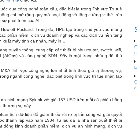
ộc đua công nghệ toàn cầu, đặc biệt là trong lĩnh vực Trí tuệ
không chỉ mở rộng quy mô hoạt động và tăng cường vị thế trên
sự phát triển của AI.
n Hewlett-Packard. Trong đó, HPE tập trung chủ yếu vào mảng
 các phần mềm, dịch vụ doanh nghiệp và các dịch vụ nền tảng
ản xuất máy tính cá nhân, máy in…
Q
g truyền thông, cung cấp các thiết bị như router, switch, wifi,
n
 (AIOps) và công nghệ SDN. Đây là một trong những đối thủ
l
M&A lĩnh vực công nghệ lớn nhất tính theo giá trị thương vụ,
ong ngành công nghệ, đặc biệt trong lĩnh vực trí tuệ nhân tạo
C
c
y an ninh mạng Splunk với giá 157 USD trên mỗi cổ phiếu bằng
o thương vụ này.
n tích dữ liệu để giảm thiểu rủi ro bị tấn công và giải quyết
c thành lập vào năm 1984, từ lâu đã là nhà sản xuất thiết bị
ạt động kinh doanh phần mềm, dịch vụ an ninh mạng, dịch vụ