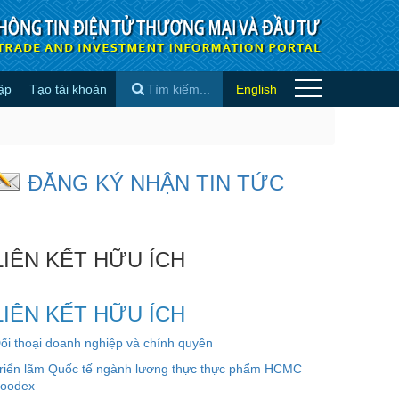
ập
Tạo tài khoản
English
 Tin quốc tế
×
ĐĂNG KÝ NHẬN TIN TỨC
LIÊN KẾT HỮU ÍCH
LIÊN KẾT HỮU ÍCH
ối thoại doanh nghiệp và chính quyền
riển lãm Quốc tế ngành lương thực thực phẩm HCMC
oodex