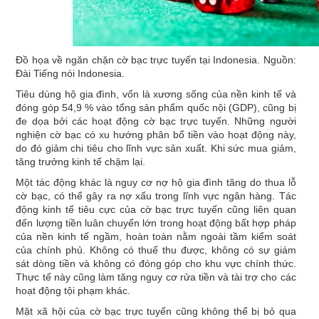
Đồ họa về ngăn chặn cờ bạc trực tuyến tại Indonesia. Nguồn:
Đài Tiếng nói Indonesia.
Tiêu dùng hộ gia đình, vốn là xương sống của nền kinh tế và
đóng góp 54,9 % vào tổng sản phẩm quốc nội (GDP), cũng bị
đe dọa bởi các hoạt động cờ bạc trực tuyến. Những người
nghiện cờ bạc có xu hướng phân bổ tiền vào hoạt động này,
do đó giảm chi tiêu cho lĩnh vực sản xuất. Khi sức mua giảm,
tăng trưởng kinh tế chậm lại.
Một tác động khác là nguy cơ nợ hộ gia đình tăng do thua lỗ
cờ bạc, có thể gây ra nợ xấu trong lĩnh vực ngân hàng. Tác
động kinh tế tiêu cực của cờ bạc trực tuyến cũng liên quan
đến lượng tiền luân chuyển lớn trong hoạt động bất hợp pháp
của nền kinh tế ngầm, hoàn toàn nằm ngoài tầm kiểm soát
của chính phủ. Không có thuế thu được, không có sự giám
sát dòng tiền và không có đóng góp cho khu vực chính thức.
Thực tế này cũng làm tăng nguy cơ rửa tiền và tài trợ cho các
hoạt động tội phạm khác.
Mặt xã hội của cờ bạc trực tuyến cũng không thể bị bỏ qua