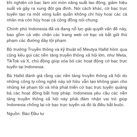
khi nghiện cờ bạc làm xói mòn năng suất lao động, giảm hiệu
suất và gây ra xung đột gia đình. Nói cách khác, cờ bạc trực
tuyến tạo ra một vòng luẩn quẩn không chỉ hủy hoại các cá
nhân mà còn hủy hoại cả cộng đồng nói chung.
Chính phủ Indonesia đã và đang nỗ lực giải quyết vấn đề này,
bao gồm cả việc chặn các trang web cờ bạc và bắt giữ thủ
phạm các đường dây tội phạm.
Bộ trưởng Truyền thông và kỹ thuật số Meutya Hafid hôm qua
cũng kêu gọi các nền tảng truyền thông xã hội lớn, như Meta,
TikTok và X, chủ động giúp xóa bỏ các hoạt động cờ bạc trực
tuyến tại Indonesia.
Bà Hafid đánh giá rằng các nền tảng truyền thông xã hội do
những công ty công nghệ này sở hữu vẫn tạo không gian cho
những kẻ phạm tội và nhà phát triển cờ bạc trực tuyến quảng
bá các hoạt động bất hợp pháp. Indonesia yêu cầu các nền
tảng truyền thông xã hội này phải đảm nhận vai trò giúp
Indonesia chống lại cờ bạc trực tuyến và đó là điều bắt buộc.
Nguồn: Báo Đầu tư