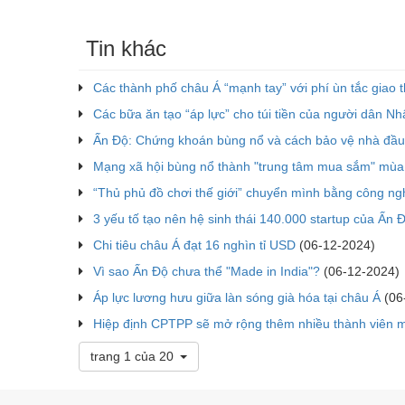
Tin khác
Các thành phố châu Á “mạnh tay” với phí ùn tắc giao 
Các bữa ăn tạo “áp lực” cho túi tiền của người dân Nh
Ấn Độ: Chứng khoán bùng nổ và cách bảo vệ nhà đầu 
Mạng xã hội bùng nổ thành "trung tâm mua sắm" mùa
“Thủ phủ đồ chơi thế giới” chuyển mình bằng công ng
3 yếu tố tạo nên hệ sinh thái 140.000 startup của Ấn 
Chi tiêu châu Á đạt 16 nghìn tỉ USD
(06-12-2024)
Vì sao Ấn Độ chưa thể "Made in India"?
(06-12-2024)
Áp lực lương hưu giữa làn sóng già hóa tại châu Á
(06
Hiệp định CPTPP sẽ mở rộng thêm nhiều thành viên 
trang 1 của 20