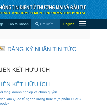
ập
Tạo tài khoản
English
h sách khi nhậm chức - Tin quốc
×
ĐĂNG KÝ NHẬN TIN TỨC
LIÊN KẾT HỮU ÍCH
LIÊN KẾT HỮU ÍCH
ối thoại doanh nghiệp và chính quyền
riển lãm Quốc tế ngành lương thực thực phẩm HCMC
oodex