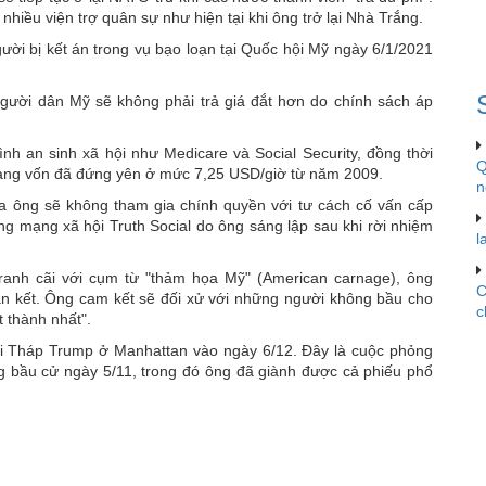
sách
iều viện trợ quân sự như hiện tại khi ông trở lại Nhà Trắng.
khi
ời bị kết án trong vụ bạo loạn tại Quốc hội Mỹ ngày 6/1/2021
nhậm
chức
ười dân Mỹ sẽ không phải trả giá đắt hơn do chính sách áp
h an sinh xã hội như Medicare và Social Security, đồng thời
Q
n bang vốn đã đứng yên ở mức 7,25 USD/giờ từ năm 2009.
n
a ông sẽ không tham gia chính quyền với tư cách cố vấn cấp
g mạng xã hội Truth Social do ông sáng lập sau khi rời nhiệm
l
ranh cãi với cụm từ "thảm họa Mỹ" (American carnage), ông
C
àn kết. Ông cam kết sẽ đối xử với những người không bầu cho
c
 thành nhất".
ại Tháp Trump ở Manhattan vào ngày 6/12. Đây là cuộc phỏng
g bầu cử ngày 5/11, trong đó ông đã giành được cả phiếu phổ