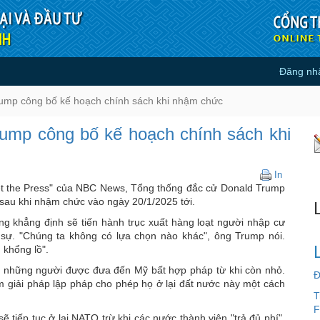
Đăng nh
ald Trump công bố kế hoạch chín
ump công bố kế hoạch chính sách khi nhậm chức
ump công bố kế hoạch chính sách khi
Tổng
In
thống
et the Press" của NBC News, Tổng thống đắc cử Donald Trump
Mỹ
 sau khi nhậm chức vào ngày 20/1/2025 tới.
đắc
g khẳng định sẽ tiến hành trục xuất hàng loạt người nhập cư
cử
 sự. "Chúng ta không có lựa chọn nào khác", ông Trump nói.
Donald
 khổng lồ".
Trump
công
- những người được đưa đến Mỹ bất hợp pháp từ khi còn nhỏ.
Đ
bố
m giải pháp lập pháp cho phép họ ở lại đất nước này một cách
kế
T
hoạch
F
chính
tiếp tục ở lại NATO trừ khi các nước thành viên "trả đủ phí".