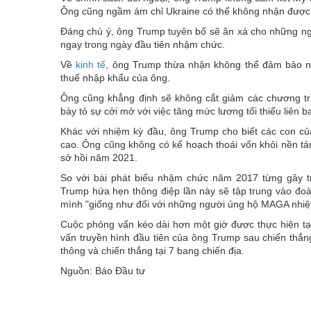
Ông cũng ngầm ám chỉ Ukraine có thể không nhận được nh
Đáng chú ý, ông Trump tuyên bố sẽ ân xá cho những ngư
ngay trong ngày đầu tiên nhậm chức.
Về
kinh tế
, ông Trump thừa nhận không thể đảm bảo ng
thuế nhập khẩu của ông.
Ông cũng khẳng định sẽ không cắt giảm các chương trìn
bày tỏ sự cởi mở với việc tăng mức lương tối thiểu liê
Khác với nhiệm kỳ đầu, ông Trump cho biết các con củ
cao. Ông cũng không có kế hoạch thoái vốn khỏi nền tản
sở hồi năm 2021.
So với bài phát biểu nhậm chức năm 2017 từng gây t
Trump hứa hẹn thông điệp lần này sẽ tập trung vào đo
mình "giống như đối với những người ủng hộ MAGA nhiệt
Cuộc phỏng vấn kéo dài hơn một giờ được thực hiện t
vấn truyền hình đầu tiên của ông Trump sau chiến thắn
thông và chiến thắng tại 7 bang chiến địa.
Nguồn: Báo Đầu tư