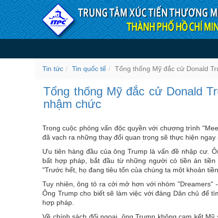
Truy cập nội dung luôn
Tổng thống Mỹ đắc cử Don
tế
Tin tức
Tin quốc tế
Tổng thống Mỹ đắc cử Donald Tr
Tổng thống Mỹ đắc cử Donald Tr
nhậm chức
Trong cuộc phỏng vấn độc quyền với chương trình "Me
đã vạch ra những thay đổi quan trọng sẽ thực hiện ngay
Ưu tiên hàng đầu của ông Trump là vấn đề nhập cư. Ôn
bất hợp pháp, bắt đầu từ những người có tiền án tiền
"Trước hết, họ đang tiêu tốn của chúng ta một khoản tiền
Tuy nhiên, ông tỏ ra cởi mở hơn với nhóm "Dreamers" 
Ông Trump cho biết sẽ làm việc với đảng Dân chủ để tì
hợp pháp.
Về chính sách đối ngoại, ông Trump không cam kết Mỹ sẽ 