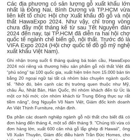
Các địa phương có sản lượng gỗ xuất khẩu lớn
nhất là Đồng Nai, Bình Dương và TP.HCM vừa
liên kết tổ chức Hội chợ Xuất khẩu đồ gỗ và nội
thất HawaExpo 2024. Như vậy, chỉ trong vòng
chưa đầy một tháng kể từ sau Tết Nguyên đán
2024 đến nay, tại TP.HCM đã diễn ra hai hội chợ
quốc tế ngành chế biến gỗ, nội thất. Trước đó là
VIFA Expo 2024 (Hội chợ quốc tế đồ gỗ mỹ nghệ
xuất khẩu Việt Nam).
Ghi nhận trong suốt 6 tháng quảng bá toàn cầu, HawaExpo
2024 nói riêng và thương hiệu sản phẩm gỗ nội thất Việt đã
“phủ sóng” tại 100 quốc gia, xuất hiện trên hơn 15.000 bản tin
bằng 20 ngoại ngữ tại tất cả nhóm báo chuyên ngành quốc
tế. “Nhờ đó, bên cạnh các thị trường quen thuộc như Mỹ,
châu Âu, Nhật Bản, Hàn Quốc, thì nhóm khách đến từ Úc là
một cơ hội mới; còn nhóm khách từ Trung Đông thực sự rất
tiềm năng", ông Nguyễn Võ Nam Việt, Giám đốc kinh doanh
An Việt Thịnh Furniture, nhận định.
Đa phần các doanh nghiệp ngành gỗ nội thất cho biết đã có
đơn hàng đến tháng 4, một số đến tháng 9. "Chúng tôi vừa có
đơn hàng lớn, xuất 600 căn nhà gỗ lắp ghép đi Hawaii”, ông
Võ Xuân Thuyên, Giám đốc điều hành Trần Đức Homes, cho