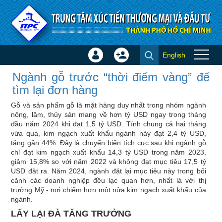
Truy cập nội dung luôn
English
Đăng
Tạo
Ngành gỗ trước “thời điểm
nhập
tài
Ngành gỗ trước “thời điểm vàng” để
vàng” để tìm lại đơn hàng - Tin
×
khoản
tìm lại đơn hàng
trong nước
Gỗ và sản phẩm gỗ là mặt hàng duy nhất trong nhóm ngành
nông, lâm, thủy sản mang về hơn tỷ USD ngay trong tháng
đầu năm 2024 khi đạt 1,5 tỷ USD. Tính chung cả hai tháng
vừa qua, kim ngạch xuất khẩu ngành này đạt 2,4 tỷ USD,
tăng gần 44%. Đây là chuyển biến tích cực sau khi ngành gỗ
chỉ đạt kim ngạch xuất khẩu 14,3 tỷ USD trong năm 2023,
giảm 15,8% so với năm 2022 và không đạt mục tiêu 17,5 tỷ
USD đặt ra. Năm 2024, ngành đặt lại mục tiêu này trong bối
cảnh các doanh nghiệp đều lạc quan hơn, nhất là với thị
trường Mỹ - nơi chiếm hơn một nửa kim ngạch xuất khẩu của
ngành.
LẤY LẠI ĐÀ TĂNG TRƯỞNG