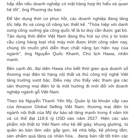
hấp dẫn nếu doanh nghiệp có mặt hàng hợp thị hiếu và quan
hệ tốt”, ông Phương dự báo.
Để tận dụng thời cơ phục hồi, các doanh nghiệp đang tăng
tốc tiếp thị và củng cố năng lực thiết kế. "Thỏa hiệp với danh
xưng công xưởng gia công quốc tế là tư duy cần được gạt bỏ.
Tận dụng thời điểm Việt Nam đang thu hút sự chú ý từ toàn
cầu cùng hàng loạt nhà máy mới được khởi công năm nay,
chúng tôi muốn phô diễn thực chất năng lực hiện nay của
ngành", ông Nguyễn Quốc Khanh, Chủ tịch Hawa, nhấn
mạnh.
Bên cạnh đó, đại diện Hawa cho biết thời gian qua doanh số
thương mại điện tử hàng nội thất và thủ công mỹ nghệ Việt
tăng trưởng vượt bậc. Điều này cho thấy việc tham gia các
sàn thương mại điện tử là một hướng đi mới đối với doanh
nghiệp ngành gỗ Việt Nam.
Theo bà Nguyễn Thanh Yến My, Quản lý tài khoản cấp cao
của Amazon Global Selling Việt Nam, thương mại điện tử
ngành nội thất của Mỹ dự báo sẽ tăng mạnh trong 4 năm tới
và có thể đạt 118,6 tỷ USD vào năm 2027. Hiện các sản
phẩm nội thất từ Việt Nam như kệ để giày, khung giường, tủ
quần áo bàn làm việc gấp gọn, kệ nhà bếp, kệ phòng tắm,
sản phẩm quà tặng cá nhân hóa... đang bán rất tốt trên các