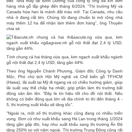
biết. Nhà máy tại Bình Dương của công ty ông đã kín đơn
hàng nhà gỗ lắp ghép đến tháng 6/2024. "Thị trường Mỹ và
Canada hứa hẹn là mảnh đất màu mỡ. Tại Canada, nhu cầu
nhà ở đang rất lớn. Chúng tôi đang chuẩn bị mở rộng nhà
máy thêm 12 ha để nhận làm thêm đơn hàng”, ông Thuyên
chia sẻ.
Tính chung cả hai tháng vừa qua, kim ngạch xuất khẩu ngành
gỗ nội thất đạt 2,4 tỷ USD, tăng gần 44%.
Theo ông Nguyễn Chánh Phương, Giám đốc Công ty Danh
Mộc, Phó chủ tịch Hội Mỹ nghệ và Chế biến gỗ TP.HCM
(Hawa), lãi suất tại Mỹ đi ngang và có chiều hướng giảm, giúp
lãi suất vay thế chấp hạ nhiệt, góp phần làm thị trường bất
động sản ấm lên. "Đây là tín hiệu tốt cho đồ nội thất. Nếu
không có biến động quá lớn về địa chính trị thì đến tháng 4 -
5, thị trường xuất khẩu sẽ tăng tốc".
"Ngoài ra, một số thị trường khác cũng đang có nhiều triển
vọng. Đơn cử như xuất khẩu sang Hà Lan trong tháng 1/2024
tăng gần gấp đôi, hay như xuất khẩu sang thị trường Ấn Độ
tăng 250% so với năm ngoái. Thị trường Trung Đông cũng rất