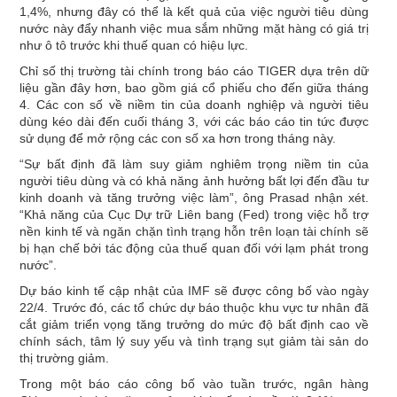
1,4%, nhưng đây có thể là kết quả của việc người tiêu dùng
nước này đẩy nhanh việc mua sắm những mặt hàng có giá trị
như ô tô trước khi thuế quan có hiệu lực.
Chỉ số thị trường tài chính trong báo cáo TIGER dựa trên dữ
liệu gần đây hơn, bao gồm giá cổ phiếu cho đến giữa tháng
4. Các con số về niềm tin của doanh nghiệp và người tiêu
dùng kéo dài đến cuối tháng 3, với các báo cáo tin tức được
sử dụng để mở rộng các con số xa hơn trong tháng này.
“Sự bất định đã làm suy giảm nghiêm trọng niềm tin của
người tiêu dùng và có khả năng ảnh hưởng bất lợi đến đầu tư
kinh doanh và tăng trưởng việc làm”, ông Prasad nhận xét.
“Khả năng của Cục Dự trữ Liên bang (Fed) trong việc hỗ trợ
nền kinh tế và ngăn chặn tình trạng hỗn trên loạn tài chính sẽ
bị hạn chế bởi tác động của thuế quan đối với lạm phát trong
nước”.
Dự báo kinh tế cập nhật của IMF sẽ được công bố vào ngày
22/4. Trước đó, các tổ chức dự báo thuộc khu vực tư nhân đã
cắt giảm triển vọng tăng trưởng do mức độ bất định cao về
chính sách, tâm lý suy yếu và tình trạng sụt giảm tài sản do
thị trường giảm.
Trong một báo cáo công bố vào tuần trước, ngân hàng