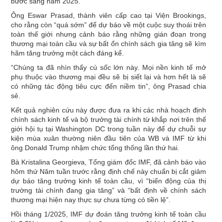
bước sang năm 2025.
Ông Eswar Prasad, thành viên cấp cao tại Viện Brookings,
cho rằng còn “quá sớm” để dự báo về một cuộc suy thoái trên
toàn thế giới nhưng cảnh báo rằng những gián đoạn trong
thương mại toàn cầu và sự bất ổn chính sách gia tăng sẽ kìm
hãm tăng trưởng một cách đáng kể.
“Chúng ta đã nhìn thấy ​​cú sốc lớn này. Mọi nền kinh tế mở
phụ thuộc vào thương mại đều sẽ bị siết lại và hơn hết là sẽ
có những tác động tiêu cực đến niềm tin”, ông Prasad chia
sẻ.
Kết quả nghiên cứu này được đưa ra khi các nhà hoạch định
chính sách kinh tế và bộ trưởng tài chính từ khắp nơi trên thế
giới hội tụ tại Washington DC trong tuần này để dự chuỗi sự
kiện mùa xuân thường niên đầu tiên của WB và IMF từ khi
ông Donald Trump nhậm chức tổng thống lần thứ hai.
Bà Kristalina Georgieva, Tổng giám đốc IMF, đã cảnh báo vào
hôm thứ Năm tuần trước rằng định chế này chuẩn bị cắt giảm
dự báo tăng trưởng kinh tế toàn cầu, vì “biến động của thị
trường tài chính đang gia tăng” và “bất định về chính sách
thương mại hiện nay thực sự chưa từng có tiền lệ”.
Hồi tháng 1/2025, IMF dự đoán tăng trưởng kinh tế toàn cầu