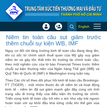
Truy cập nội dung luôn
English
Đăng
Tạo
Niềm tin toàn cầu sụt giảm
nhập
tài
Niềm tin toàn cầu sụt giảm trước
trước thềm chuỗi sự kiện WB,
×
khoản
thềm chuỗi sự kiện WB, IMF
IMF - Tin quốc tế
Nguy cơ đối với tăng trưởng kinh tế toàn cầu đang tăng lên,
khi cú sốc từ chính sách thuế quan của Mỹ gây suy giảm
niềm tin và gây tổn thất trên thị trường tài chính toàn cầu,
theo một nghiên cứu của tờ báo Financial Times trước thềm
chuỗi sự kiện thường niên của Ngân hàng Thế giới (WB) và
Quỹ Tiền tệ Quốc tế (IMF) ở Washington trong tuần này.
Theo Các chỉ số theo dõi phục hồi kinh tế toàn cầu Brookings-
FT (TIGER) - một nhóm thước đo về niềm tin và hoạt động
kinh tế - niềm tin đã sụt giảm mạnh gần đây cùng với tình
trạng xấu đi trong thấy của điều kiện thị trường tài chính.
Triển vọng kinh tế toàn cầu trở nên u ám như vậy trái ngược
hoàn toàn với sự khởi đầu khá vững chắc khi thế giới vừa