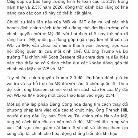
Citigroup dự báo tăng trưởng kinh tế toàn cầu là 2,1% trong
năm nay và 2,3% năm 2026, đồng thời cảnh báo rằng có khả
năng cao các con số này có thể bị cắt giảm.
Chuỗi sự kiện lần này của WB và IMF diễn ra khi các nhà
hoạch định chính sách toàn cầu đang chờ đợi lập trường của
chính quyền mới ở Mỹ đối với hai định chế này trở nên rõ
ràng hơn. Mỹ, quốc gia đóng góp ngân quỹ lớn nhất của cả
WB và IMF, vẫn chưa bổ nhiệm thành viên thường trực vào
hội đồng quản trị của mỗi định chế. Cả ông Trump và Bộ
trưởng Tài chính Mỹ Scott Bessent đều chưa đưa ra dấu hiệu
nào cho thấy họ có ý định chấm dứt các khoản đóng góp tài
chính của Mỹ cho WB và IMF.
Tuy nhiên, chính quyền Trump 2.0 đã tiến hành đánh giá lại
vai trò và sự hỗ trợ của Mỹ đối với các tổ chức quốc tế. Theo
dự kiến, ông Bessent sẽ nói về chính sách sắp tới của Mỹ đối
với WB và IMF trong một cuộc thảo luận vào ngày 23/4.
Một số nhà lập pháp Đảng Cộng hòa đang tìm cách thay đổi
phương pháp làm việc của các tổ chức này. Ông French Hill,
người đứng đầu Ủy ban Dịch vụ Tài chính của Hạ viện Mỹ,
ủng hộ cách tiếp cận cơ bản mà ở đó, IMF chỉ tập trung vào
các lĩnh vực như giám sát kinh tế vĩ mô và không tham gia
cung cấp tài chính cho hoạt động chống biến đổi khí hậu.