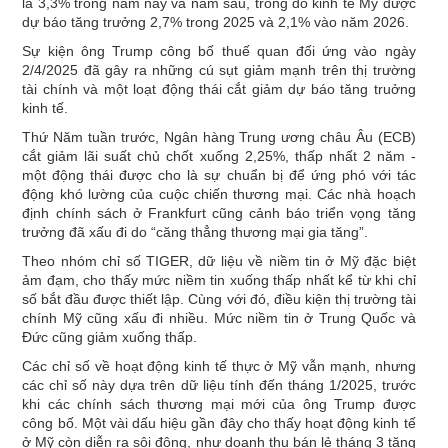
là 3,3% trong năm nay và năm sau, trong đó kinh tế Mỹ được
dự báo ​​tăng trưởng 2,7% trong 2025 và 2,1% vào năm 2026.
Sự kiện ông Trump công bố thuế quan đối ứng vào ngày
2/4/2025 đã gây ra những cú sụt giảm mạnh trên thị trường
tài chính và một loạt động thái cắt giảm dự báo tăng truởng
kinh tế.
Thứ Năm tuần trước, Ngân hàng Trung ương châu Âu (ECB)
cắt giảm lãi suất chủ chốt xuống 2,25%, thấp nhất 2 năm -
một động thái được cho là sự chuẩn bị để ứng phó với tác
động khó lường của cuộc chiến thương mại. Các nhà hoạch
định chính sách ở Frankfurt cũng cảnh báo triển vọng tăng
trưởng đã xấu đi do “căng thẳng thương mại gia tăng”.
Theo nhóm chỉ số TIGER, dữ liệu về niềm tin ở Mỹ đặc biệt
ảm đạm, cho thấy mức niềm tin xuống thấp nhất kể từ khi chỉ
số bắt đầu được thiết lập. Cùng với đó, điều kiện thị trường tài
chính Mỹ cũng xấu đi nhiều. Mức niềm tin ở Trung Quốc và
Đức cũng giảm xuống thấp.
Các chỉ số về hoạt động kinh tế thực ở Mỹ vẫn mạnh, nhưng
các chỉ số này dựa trên dữ liệu tính đến tháng 1/2025, trước
khi các chính sách thương mại mới của ông Trump được
công bố. Một vài dấu hiệu gần đây cho thấy hoạt động kinh tế
ở Mỹ còn diễn ra sôi động, như doanh thu bán lẻ tháng 3 tăng