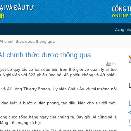
Đăng nh
giới về AI chính thức được thông q
ề AI chính thức được thông qua
ề AI chính thức được thông qua
Đạo
In
luật
 bộ quy tắc cơ bản đầu tiên trên thế giới về quản lý trí tuệ
đầu
 Nghị viện với 523 phiếu ủng hộ, 46 phiếu chống và 49 phiếu
tiên
trên
 về AI”, ông Thierry Breton, Ủy viên Châu Âu về thị trường nội
thế
giới
về
đạo luật là bước đi tiên phong, tạo điều kiện cho sự đổi mới,
AI
chính
Đ
thức
trong cuộc sống hàng ngày của chúng ta. Bây giờ, AI cũng sẽ là
T
được
 đăng trên mạng xã hội.
thông
F
t các cuộc đàm phán của EU về thỏa thuận, hết lòng ca ngợi