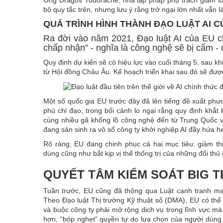
bộ quy tắc trên, nhưng lưu ý rằng trở ngại lớn nhất vẫn là
QUÁ TRÌNH HÌNH THÀNH ĐẠO LUẬT AI C
Ra đời vào năm 2021, Đạo luật AI của EU chi
chấp nhận” - nghĩa là công nghệ sẽ bị cấm -
Quy định dự kiến ​​sẽ có hiệu lực vào cuối tháng 5, sau 
từ Hội đồng Châu Âu. Kế hoạch triển khai sau đó sẽ được
Một số quốc gia EU trước đây đã lên tiếng đề xuất phươ
phủ chỉ đạo, trong bối cảnh lo ngại rằng quy định khắt 
cùng nhiều gã khổng lồ công nghệ đến từ Trung Quốc 
đang sản sinh ra vô số công ty khởi nghiệp AI đầy hứa 
Rõ ràng, EU đang chinh phục cả hai mục tiêu: giảm th
dùng cũng như bắt kịp vị thế thống trị của những đổi thủ 
QUYẾT TÂM KIỂM SOÁT BIG T
Tuần trước, EU cũng đã thông qua Luật cạnh tranh m
Theo Đạo luật Thị trường Kỹ thuật số (DMA), EU có thể 
và buộc công ty phải mở rộng dịch vụ trong lĩnh vực mà
hơn, “bóp nghẹt” quyền tự do lựa chọn của người dùng.