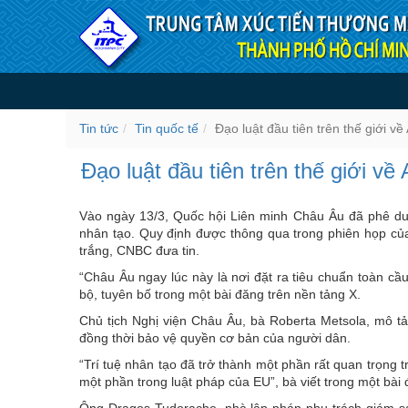
Truy cập nội dung luôn
Đạo luật đầu tiên trên thế 
Tin tức
Tin quốc tế
Đạo luật đầu tiên trên thế giới v
Đạo luật đầu tiên trên thế giới v
Vào ngày 13/3, Quốc hội Liên minh Châu Âu đã phê duyệt
nhân tạo. Quy định được thông qua trong phiên họp của
trắng, CNBC đưa tin.
“Châu Âu ngay lúc này là nơi đặt ra tiêu chuẩn toàn cầu
bộ, tuyên bố trong một bài đăng trên nền tảng X.
Chủ tịch Nghị viện Châu Âu, bà Roberta Metsola, mô tả 
đồng thời bảo vệ quyền cơ bản của người dân.
“Trí tuệ nhân tạo đã trở thành một phần rất quan trọng 
một phần trong luật pháp của EU”, bà viết trong một bài
Ông Dragos Tudorache, nhà lập pháp phụ trách giám sá