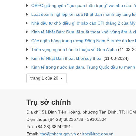
OPEC giữ nguyên "lạc quan thận trọng" với nhu cầu t
Loạt doanh nghiệp lớn của Nhật Bản mạnh tay tăng l
Nhà đầu tư chờ điều gì ở báo cáo CPI tháng 2 của Mỹ
Kinh tế Nhật Bản: Đưa lãi suất thoát khỏi vùng âm là 
Các ngân hàng trung ương Đông Nam Á trước áp lực h
Triển vọng ngành bán lẻ thuộc về Gen Alpha
(11-03-2
Kinh tế Nhật Bản thoát khỏi suy thoái
(11-03-2024)
Kinh tế trong nước ảm đạm, Trung Quốc đầu tư mạnh
trang 1 của 20
Trụ sở chính
Địa chỉ: 51 Đinh Tiên Hoàng, phường Tân Định, TP. HCM
Điện thoại: (84-28) 38236738 - 39101304
Fax: (84-28) 38242391
Email:
itpc@tphcm.gov.vn
or
itpc@itpc.gov.vn