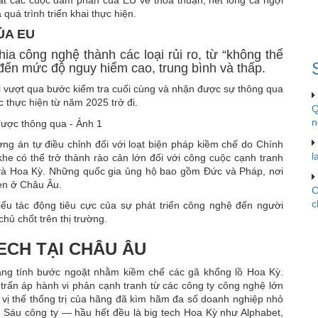
qua
 quá trình triển khai thực hiện.
ỦA EU
a công nghệ thành các loại rủi ro, từ “không thể
 đến mức độ nguy hiểm cao, trung bình và thấp.
khi vượt qua bước kiểm tra cuối cùng và nhận được sự thông qua
 thực hiện từ năm 2025 trở đi.
Q
n
ng án tự điều chỉnh đối với loạt biện pháp kiềm chế do Chính
l
khe có thể trở thành rào cản lớn đối với công cuộc cạnh tranh
và Hoa Kỳ. Những quốc gia ủng hộ bao gồm Đức và Pháp, nơi
hẹn ở Châu Âu.
C
c
iểu tác động tiêu cực của sự phát triển công nghệ đến người
chủ chốt trên thị trường.
ECH TẠI CHÂU ÂU
ang tính bước ngoặt nhằm kiềm chế các gã khổng lồ Hoa Kỳ.
trấn áp hành vi phản cạnh tranh từ các công ty công nghệ lớn
 vị thế thống trị của hãng đã kìm hãm đa số doanh nghiệp nhỏ
 Sáu công ty — hầu hết đều là big tech Hoa Kỳ như Alphabet,