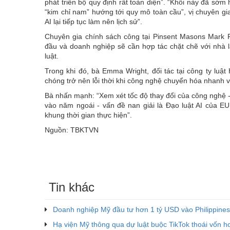
phát triển bộ quy định rất toàn diện”. “Khối này đã sớm 
“kim chỉ nam” hướng tới quy mô toàn cầu”, vị chuyên gi
AI lại tiếp tục làm nên lịch sử”.
Chuyên gia chính sách công tại Pinsent Masons Mark F
đầu và doanh nghiệp sẽ cần hợp tác chặt chẽ với nhà l
luật.
Trong khi đó, bà Emma Wright, đối tác tại công ty luật 
chóng trở nên lỗi thời khi công nghệ chuyển hóa nhanh và 
Bà nhấn mạnh: “Xem xét tốc độ thay đổi của công nghệ -
vào năm ngoái - vấn đề nan giải là Đạo luật AI của EU 
khung thời gian thực hiện”.
Nguồn: TBKTVN
Tin khác
Doanh nghiệp Mỹ đầu tư hơn 1 tỷ USD vào Philippines
Hạ viện Mỹ thông qua dự luật buộc TikTok thoái vốn h