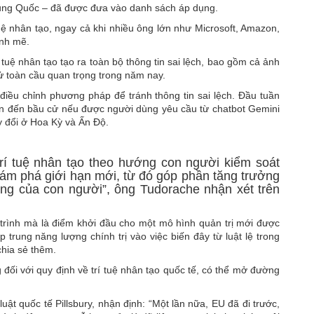
rung Quốc – đã được đưa vào danh sách áp dụng.
uệ nhân tạo, ngay cả khi nhiều ông lớn như Microsoft, Amazon,
ạnh mẽ.
tuệ nhân tạo tạo ra toàn bộ thông tin sai lệch, bao gồm cả ảnh
ử toàn cầu quan trọng trong năm nay.
điều chỉnh phương pháp để tránh thông tin sai lệch. Đầu tuần
an đến bầu cử nếu được người dùng yêu cầu từ chatbot Gemini
y đổi ở Hoa Kỳ và Ấn Độ.
 trí tuệ nhân tạo theo hướng con người kiểm soát
ám phá giới hạn mới, từ đó góp phần tăng trưởng
năng của con người”, ông Tudorache nhận xét trên
 trình mà là điểm khởi đầu cho một mô hình quản trị mới được
trung năng lượng chính trị vào việc biến đây từ luật lệ trong
chia sẻ thêm.
 đối với quy định về trí tuệ nhân tạo quốc tế, có thể mở đường
uật quốc tế Pillsbury, nhận định: “Một lần nữa, EU đã đi trước,