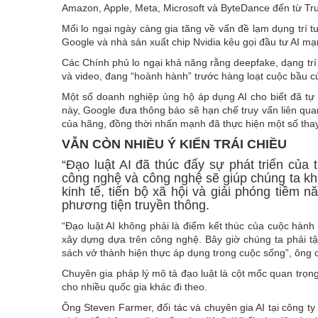
Amazon, Apple, Meta, Microsoft và ByteDance đến từ T
Mối lo ngại ngày càng gia tăng về vấn đề lạm dụng trí t
Google và nhà sản xuất chip Nvidia kêu gọi đầu tư AI m
Các Chính phủ lo ngại khả năng rằng deepfake, dạng trí 
và video, đang “hoành hành” trước hàng loạt cuộc bầu c
Một số doanh nghiệp ủng hộ áp dụng AI cho biết đã tự 
này, Google đưa thông báo sẽ hạn chế truy vấn liên qu
của hãng, đồng thời nhấn mạnh đã thực hiện một số tha
VẪN CÒN NHIỀU Ý KIẾN TRÁI CHIỀU
“Đạo luật AI đã thúc đẩy sự phát triển của
công nghệ và công nghệ sẽ giúp chúng ta kh
kinh tế, tiến bộ xã hội và giải phóng tiềm 
phương tiện truyền thông.
“Đạo luật AI không phải là điểm kết thúc của cuộc hành
xây dựng dựa trên công nghệ. Bây giờ chúng ta phải tập 
sách vở thành hiện thực áp dụng trong cuộc sống”, ông 
Chuyên gia pháp lý mô tả đạo luật là cột mốc quan trọng
cho nhiều quốc gia khác đi theo.
Ông Steven Farmer, đối tác và chuyên gia AI tại công ty l