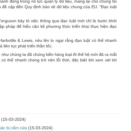
hành động trong nỗ lực quản lý dữ liệu, mang lại cho chúng tôi
a đề cập đến Quy định bảo vệ dữ liệu chung của EU. “Đạo luật
erguson bảy tỏ việc thông qua đạo luật mới chỉ là bước khởi
ập pháp để hiểu cặn kẽ phương thức triển khai thực hiện đạo
Harbottle & Lewis, nêu lên lo ngại rằng đạo luật có thể nhanh
liên tục phát triển thần tốc.
 như chúng ta đã chứng kiến hàng loạt AI thế hệ mới đã ra mắt
có thể nhanh chóng trở nên lỗi thời, đặc biệt khi xem xét tới
(15-03-2024)
oặc bị cấm cửa
(15-03-2024)