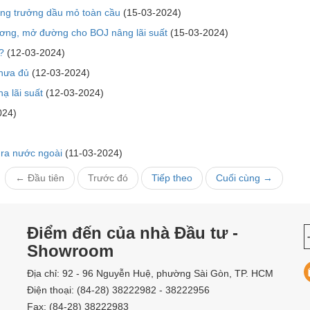
ăng trưởng dầu mỏ toàn cầu
(15-03-2024)
ương, mở đường cho BOJ nâng lãi suất
(15-03-2024)
?
(12-03-2024)
chưa đủ
(12-03-2024)
ạ lãi suất
(12-03-2024)
024)
 ra nước ngoài
(11-03-2024)
← Đầu tiên
Trước đó
Tiếp theo
Cuối cùng →
Điểm đến của nhà Đầu tư -
Showroom
Địa chỉ: 92 - 96 Nguyễn Huệ, phường Sài Gòn, TP. HCM
Điện thoại: (84-28) 38222982 - 38222956
Fax: (84-28) 38222983