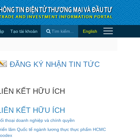
ập
Tạo tài khoản
English
ua - Tin quốc tế
×
ĐĂNG KÝ NHẬN TIN TỨC
LIÊN KẾT HỮU ÍCH
LIÊN KẾT HỮU ÍCH
ối thoại doanh nghiệp và chính quyền
riển lãm Quốc tế ngành lương thực thực phẩm HCMC
oodex