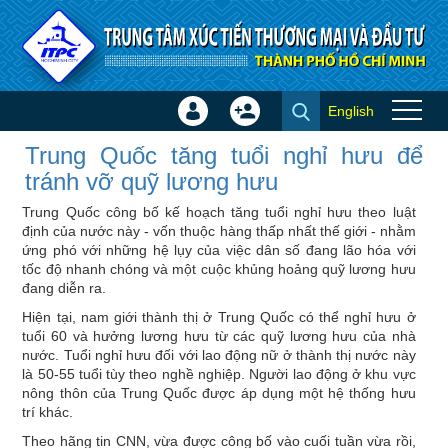
Truy cập nội dung luôn
English
Đăng
Tạo
Trung Quốc tăng tuổi nghỉ hưu
nhập
tài
Trung Quốc tăng tuổi nghỉ hưu để
để tránh vỡ quỹ lương hưu -
×
khoản
tránh vỡ quỹ lương hưu
Tin quốc tế
Trung Quốc công bố kế hoạch tăng tuổi nghỉ hưu theo luật
định của nước này - vốn thuộc hàng thấp nhất thế giới - nhằm
ứng phó với những hệ lụy của việc dân số đang lão hóa với
tốc độ nhanh chóng và một cuộc khủng hoảng quỹ lương hưu
đang diễn ra.
Hiện tại, nam giới thành thị ở Trung Quốc có thể nghỉ hưu ở
tuổi 60 và hưởng lương hưu từ các quỹ lương hưu của nhà
nước. Tuổi nghỉ hưu đối với lao động nữ ở thành thị nước này
là 50-55 tuổi tùy theo nghề nghiệp. Người lao động ở khu vực
nông thôn của Trung Quốc được áp dụng một hệ thống hưu
trí khác.
Theo hãng tin CNN, vừa được công bố vào cuối tuần vừa rồi,