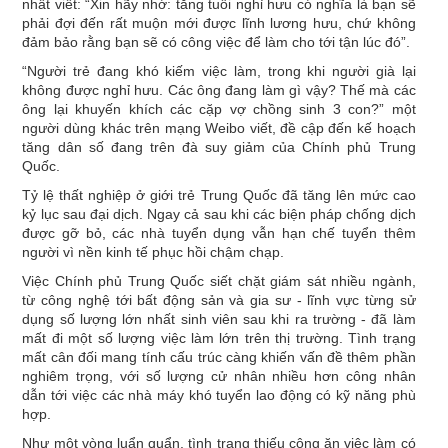
nhất viết: “Xin hãy nhớ: tăng tuổi nghỉ hưu có nghĩa là bạn sẽ
phải đợi đến rất muộn mới được lĩnh lương hưu, chứ không
đảm bảo rằng bạn sẽ có công việc để làm cho tới tận lúc đó”.
“Người trẻ đang khó kiếm việc làm, trong khi người già lại
không được nghỉ hưu. Các ông đang làm gì vậy? Thế mà các
ông lại khuyến khích các cặp vợ chồng sinh 3 con?” một
người dùng khác trên mạng Weibo viết, đề cập đến kế hoạch
tăng dân số đang trên đà suy giảm của Chính phủ Trung
Quốc.
Tỷ lệ thất nghiệp ở giới trẻ Trung Quốc đã tăng lên mức cao
kỷ lục sau đại dịch. Ngay cả sau khi các biện pháp chống dịch
được gỡ bỏ, các nhà tuyển dụng vẫn hạn chế tuyển thêm
người vì nền kinh tế phục hồi chậm chạp.
Việc Chính phủ Trung Quốc siết chặt giám sát nhiều ngành,
từ công nghệ tới bất động sản và gia sư - lĩnh vực từng sử
dụng số lượng lớn nhất sinh viên sau khi ra trường - đã làm
mất đi một số lượng việc làm lớn trên thị trường. Tình trạng
mất cân đối mang tính cấu trúc càng khiến vấn đề thêm phần
nghiêm trọng, với số lượng cử nhân nhiều hơn công nhân
dẫn tới việc các nhà máy khó tuyển lao động có kỹ năng phù
hợp.
Như một vòng luẩn quẩn, tình trạng thiếu công ăn việc làm có