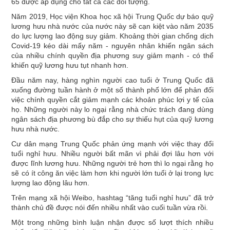
65 được áp dụng cho tất cả các đối tượng.
Năm 2019, Học viện Khoa học xã hội Trung Quốc dự báo quỹ
lương hưu nhà nước của nước này sẽ cạn kiệt vào năm 2035
do lực lượng lao động suy giảm. Khoảng thời gian chống dịch
Covid-19 kéo dài mấy năm - nguyên nhân khiến ngân sách
của nhiều chính quyền địa phương suy giảm mạnh - có thể
khiến quỹ lương hưu tụt nhanh hơn.
Đầu năm nay, hàng nghìn người cao tuổi ở Trung Quốc đã
xuống đường tuần hành ở một số thành phố lớn để phản đối
việc chính quyền cắt giảm mạnh các khoản phúc lợi y tế của
họ. Những người này lo ngại rằng nhà chức trách đang dùng
ngân sách địa phương bù đắp cho sự thiếu hụt của quỹ lương
hưu nhà nước.
Cư dân mạng Trung Quốc phản ứng mạnh với việc thay đổi
tuổi nghỉ hưu. Nhiều người bất mãn vì phải đợi lâu hơn với
được lĩnh lương hưu. Những người trẻ hơn thì lo ngại rằng họ
sẽ có ít công ăn việc làm hơn khi người lớn tuổi ở lại trong lực
lượng lao động lâu hơn.
Trên mạng xã hội Weibo, hashtag “tăng tuổi nghỉ hưu” đã trở
thành chủ đề được nói đến nhiều nhất vào cuối tuần vừa rồi.
Một trong những bình luận nhận được số lượt thích nhiều