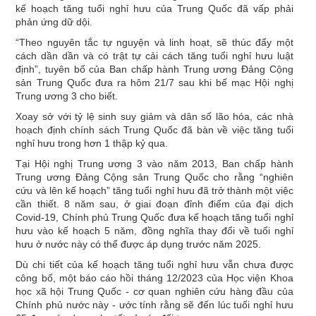
kế hoạch tăng tuổi nghỉ hưu của Trung Quốc đã vấp phải
phản ứng dữ dội.
“Theo nguyên tắc tự nguyện và linh hoạt, sẽ thúc đẩy một
cách dần dần và có trật tự cải cách tăng tuổi nghỉ hưu luật
định”, tuyên bố của Ban chấp hành Trung ương Đảng Cộng
sản Trung Quốc đưa ra hôm 21/7 sau khi bế mạc Hội nghị
Trung ương 3 cho biết.
Xoay sở với tỷ lệ sinh suy giảm và dân số lão hóa, các nhà
hoạch định chính sách Trung Quốc đã bàn về việc tăng tuổi
nghỉ hưu trong hơn 1 thập kỷ qua.
Tại Hội nghị Trung ương 3 vào năm 2013, Ban chấp hành
Trung ương Đảng Cộng sản Trung Quốc cho rằng “nghiên
cứu và lên kế hoạch” tăng tuổi nghỉ hưu đã trở thành một việc
cần thiết. 8 năm sau, ở giai đoạn đỉnh điểm của đại dịch
Covid-19, Chính phủ Trung Quốc đưa kế hoạch tăng tuổi nghỉ
hưu vào kế hoạch 5 năm, đồng nghĩa thay đổi về tuổi nghỉ
hưu ở nước này có thể được áp dụng trước năm 2025.
Dù chi tiết của kế hoạch tăng tuổi nghỉ hưu vẫn chưa được
công bố, một báo cáo hồi tháng 12/2023 của Học viện Khoa
học xã hội Trung Quốc - cơ quan nghiên cứu hàng đầu của
Chính phủ nước này - ước tính rằng sẽ đến lúc tuổi nghỉ hưu